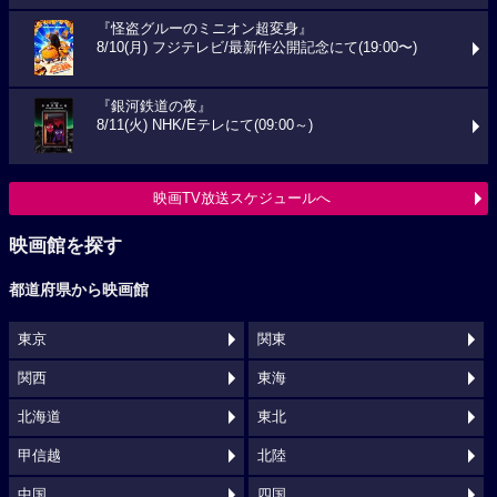
『怪盗グルーのミニオン超変身』
8/10(月) フジテレビ/最新作公開記念にて(19:00〜)
『銀河鉄道の夜』
8/11(火) NHK/Eテレにて(09:00～)
映画TV放送スケジュールへ
映画館を探す
都道府県から映画館
東京
関東
関西
東海
北海道
東北
甲信越
北陸
中国
四国