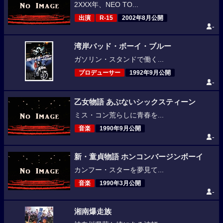
2XXX年、NEO TO...
出演
R-15
2002年8月公開
-
湾岸バッド・ボーイ・ブルー
ガソリン・スタンドで働く...
プロデューサー
1992年9月公開
-
乙女物語 あぶないシックスティーン
ミス・コン荒らしに青春を...
音楽
1990年9月公開
-
新・童貞物語 ホンコンバージンボーイ
カンフー・スターを夢見て...
音楽
1990年3月公開
-
湘南爆走族