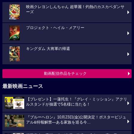
映画クレヨンしんちゃん 超華麗！灼熱のカスカベダンサ
ーズ
プロジェクト・ヘイル・メアリー
キングダム 大将軍の帰還
動画配信作品をチェック
最新映画ニュース
【プレゼント】一蓮托生！『グレイ・ミッション』アクリ
ルスタンドが抽選で5名様に当たる！
『ブルーヘロン』10月23日(金)公開決定！ポスタービジュ
アル&特報解禁―ある家族を巡る今...