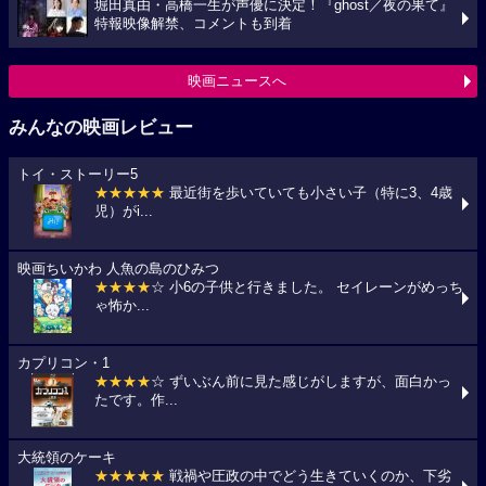
堀田真由・高橋一生が声優に決定！『ghost／夜の果て』
特報映像解禁、コメントも到着
映画ニュースへ
みんなの映画レビュー
トイ・ストーリー5
★★★★★
最近街を歩いていても小さい子（特に3、4歳
児）がi...
映画ちいかわ 人魚の島のひみつ
★★★★
☆ 小6の子供と行きました。 セイレーンがめっち
ゃ怖か...
カプリコン・1
★★★★
☆ ずいぶん前に見た感じがしますが、面白かっ
たです。作...
大統領のケーキ
★★★★★
戦禍や圧政の中でどう生きていくのか、下劣