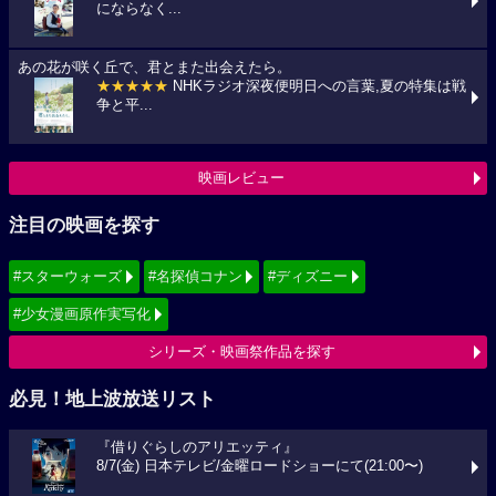
にならなく...
あの花が咲く丘で、君とまた出会えたら。
★★★★★
NHKラジオ深夜便明日への言葉,夏の特集は戦
争と平...
映画レビュー
注目の映画を探す
#スターウォーズ
#名探偵コナン
#ディズニー
#少女漫画原作実写化
シリーズ・映画祭作品を探す
必見！地上波放送リスト
『借りぐらしのアリエッティ』
8/7(金) 日本テレビ/金曜ロードショーにて(21:00〜)