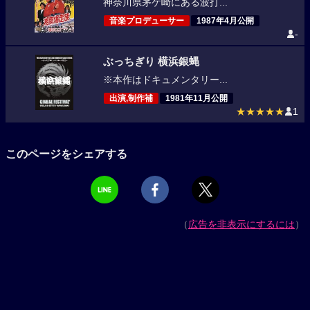
神奈川県茅ケ崎にある波打...
音楽プロデューサー
1987年4月公開
-
ぶっちぎり 横浜銀蝿
※本作はドキュメンタリー...
出演,制作補
1981年11月公開
★★★★★
1
このページをシェアする
（
広告を非表示にするには
）