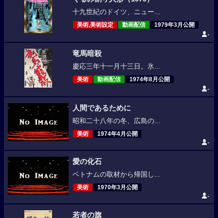
十九世紀のドイツ、ニュー...
美術,美術設定
動画配信
1979年3月公開
-
竜馬暗殺
慶応三年十一月十三日。氷...
美術
動画配信
1974年8月公開
-
人間であるために
昭和二十八年の冬、広島の...
美術
1974年4月公開
-
愛の化石
ベトナムの取材から帰国し...
美術
1970年3月公開
-
若者の旗