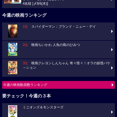
4名様 [〆8/6(木)]
今週の映画ランキング
1位
スパイダーマン：ブランド・ニュー・デイ
2位
映画ちいかわ 人魚の島のひみつ
3位
映画クレヨンしんちゃん 奇々怪々！オラの妖怪バケ
～ション
今週の映画動員数ランキング
要チェック！今週の３本
ミニオンズ＆モンスターズ