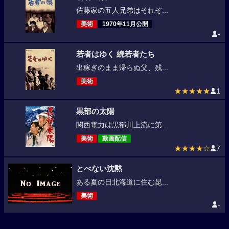
佐藤家の五人兄弟はそれぞ...
美術
1970年11月公開
-
若者はゆく 続若者たち
出稼ぎのまま帰らぬ父、残...
美術
★★★★★
1
黒部の太陽
関西電力は黒部川上流に第...
美術
動画配信
★★★★☆
7
とべない沈黙
ある夏の日北海道に住む昆...
美術
-