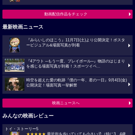
動画配信作品をチェック
最新映画ニュース
『みらいしのほこう』11月7日(土)より公開決定！ポスタ
ービジュアル&場面写真が到着
『4アウト ─もう一度、プレイボール─』物語のはじまり
を感じる場面写真が到着！スポーツイベ...
時空を超えた愛の軌跡『僕の一年、君の一日』9月4日(金)
公開決定！場面写真一挙解禁
映画ニュースへ
みんなの映画レビュー
トイ・ストーリー5
★★★★★
最近街を歩いていても小さい子（特に3、4歳