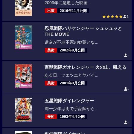
2006年に急逝した映画...
出演
2016年11月公開
★★★★★
1
忍風戦隊ハリケンジャー シュシュッと
THE MOVIE
遺灰が不老不死の妙薬とな...
美術
2002年8月公開
-
百獣戦隊ガオレンジャー 火の山、吼える
ある日、ツエツエとヤバイ...
美術
2001年9月公開
-
五星戦隊ダイレンジャー
周一少年は街で手品師から...
美術
1993年4月公開
-