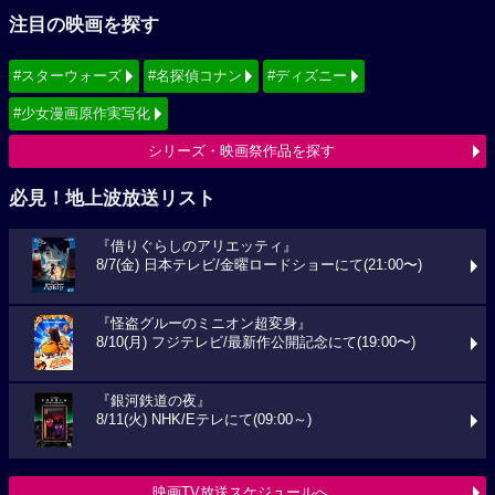
注目の映画を探す
#スターウォーズ
#名探偵コナン
#ディズニー
#少女漫画原作実写化
シリーズ・映画祭作品を探す
必見！地上波放送リスト
『借りぐらしのアリエッティ』
8/7(金) 日本テレビ/金曜ロードショーにて(21:00〜)
『怪盗グルーのミニオン超変身』
8/10(月) フジテレビ/最新作公開記念にて(19:00〜)
『銀河鉄道の夜』
8/11(火) NHK/Eテレにて(09:00～)
映画TV放送スケジュールへ