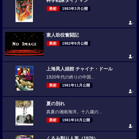
科学戦隊ダイナマン
美術
1983年3月公開
-
素人助役奮闘記
美術
1982年9月公開
-
上海異人娼館 チャイナ・ドール
1920年代の終りの中国...
美術
1981年11月公開
-
夏の別れ
真夏の湘南海洋。十八歳の...
美術
1981年10月公開
-
くるみ割り人形（1979）