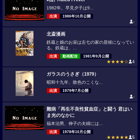
1982年。早見夕子は9...
出演
1986年10月公開
-
北斎漫画
鉄蔵と娘のお栄は左七の家の居候になってい
る。鉄蔵は、...
出演
動画配信
1981年9月公開
★★★★☆
4
ガラスのうさぎ（1979）
昭和十九年、敗色のこくな...
出演
1979年7月公開
-
難病「再生不良性貧血症」と闘う 君はい
ま光のなかに
福本治男、伸子の夫婦には...
出演
1978年10月公開
★★★★★
5