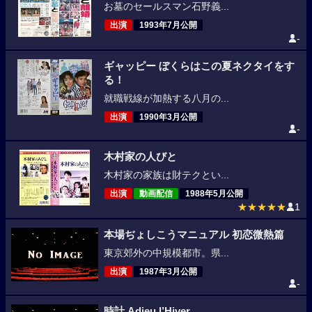
お墓のセールスマン石野義...
出演
1993年7月公開
-
ギャッピー ぼくらはこの夏ネクタイをす
る！
就職戦線が加熱する八月の...
出演
1990年3月公開
-
木村家の人びと
木村家の家族は財テクとい...
出演
動画配信
1988年5月公開
★★★★★
1
本場ぢょしこうマニュアル 初恋微熱篇
東京郊外の中規模都市。県...
出演
1987年3月公開
-
時計 Adieu l’Hiver