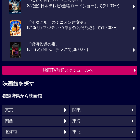
『借りぐらしのアリエッティ』
8/7(金) 日本テレビ/金曜ロードショーにて(21:00〜)
『怪盗グルーのミニオン超変身』
8/10(月) フジテレビ/最新作公開記念にて(19:00〜)
『銀河鉄道の夜』
8/11(火) NHK/Eテレにて(09:00～)
映画TV放送スケジュールへ
映画館を探す
都道府県から映画館
東京
関東
関西
東海
北海道
東北