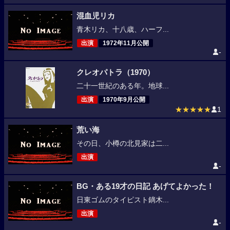
混血児リカ
青木リカ、十八歳、ハーフ...
出演
1972年11月公開
-
クレオパトラ（1970）
二十一世紀のある年。地球...
出演
1970年9月公開
★★★★★
1
荒い海
その日、小樽の北見家は二...
出演
-
BG・ある19才の日記 あげてよかった！
日東ゴムのタイピスト鏑木...
出演
-