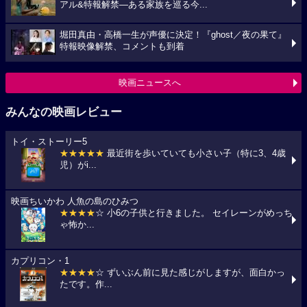
アル&特報解禁―ある家族を巡る今...
堀田真由・高橋一生が声優に決定！『ghost／夜の果て』
特報映像解禁、コメントも到着
映画ニュースへ
みんなの映画レビュー
トイ・ストーリー5
★★★★★
最近街を歩いていても小さい子（特に3、4歳
児）がi...
映画ちいかわ 人魚の島のひみつ
★★★★
☆ 小6の子供と行きました。 セイレーンがめっち
ゃ怖か...
カプリコン・1
★★★★
☆ ずいぶん前に見た感じがしますが、面白かっ
たです。作...