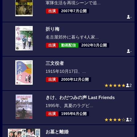
軍隊生活を再現シーンで追...
出演
2007年7月公開
-
折り梅
名古屋郊外に暮らす4人家...
出演
動画配信
2002年3月公開
-
三文役者
1915年10月17日、...
出演
2000年12月公開
★★★★★
2
きけ、わだつみの声 Last Friends
1995年、真夏のラグビ...
出演
1995年6月公開
★★★★☆
2
お墓と離婚