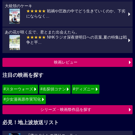
大統領のケーキ
★★★★★
戦禍や圧政の中でどう生きていくのか、下劣
にならなく...
あの花が咲く丘で、君とまた出会えたら。
★★★★★
NHKラジオ深夜便明日への言葉,夏の特集は戦
争と平...
映画レビュー
注目の映画を探す
#スターウォーズ
#名探偵コナン
#ディズニー
#少女漫画原作実写化
シリーズ・映画祭作品を探す
必見！地上波放送リスト