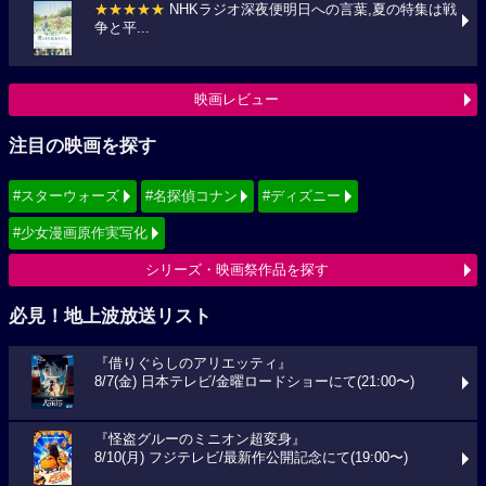
★★★★★
NHKラジオ深夜便明日への言葉,夏の特集は戦
争と平...
映画レビュー
注目の映画を探す
#スターウォーズ
#名探偵コナン
#ディズニー
#少女漫画原作実写化
シリーズ・映画祭作品を探す
必見！地上波放送リスト
『借りぐらしのアリエッティ』
8/7(金) 日本テレビ/金曜ロードショーにて(21:00〜)
『怪盗グルーのミニオン超変身』
8/10(月) フジテレビ/最新作公開記念にて(19:00〜)