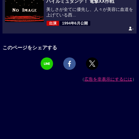
ハイルミュタンテ！ 電撃XX作戦
美しさが全てに優先し、人々が美容に血道を
上げている西...
出演
1994年6月公開
-
このページをシェアする
（
広告を非表示にするには
）