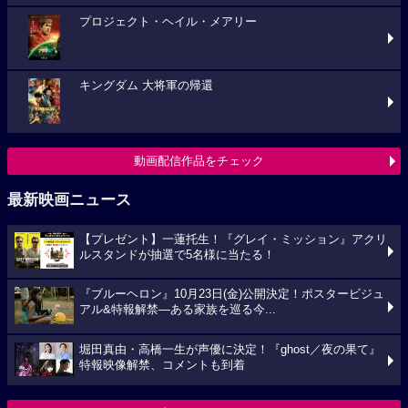
プロジェクト・ヘイル・メアリー
キングダム 大将軍の帰還
動画配信作品をチェック
最新映画ニュース
【プレゼント】一蓮托生！『グレイ・ミッション』アクリ
ルスタンドが抽選で5名様に当たる！
『ブルーヘロン』10月23日(金)公開決定！ポスタービジュ
アル&特報解禁―ある家族を巡る今...
堀田真由・高橋一生が声優に決定！『ghost／夜の果て』
特報映像解禁、コメントも到着