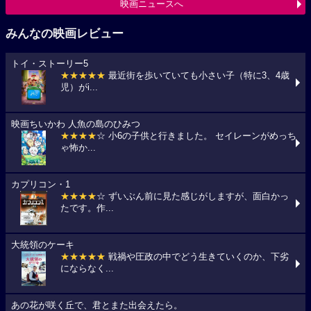
映画ニュースへ
みんなの映画レビュー
トイ・ストーリー5
★★★★★
最近街を歩いていても小さい子（特に3、4歳
児）がi...
映画ちいかわ 人魚の島のひみつ
★★★★
☆ 小6の子供と行きました。 セイレーンがめっち
ゃ怖か...
カプリコン・1
★★★★
☆ ずいぶん前に見た感じがしますが、面白かっ
たです。作...
大統領のケーキ
★★★★★
戦禍や圧政の中でどう生きていくのか、下劣
にならなく...
あの花が咲く丘で、君とまた出会えたら。