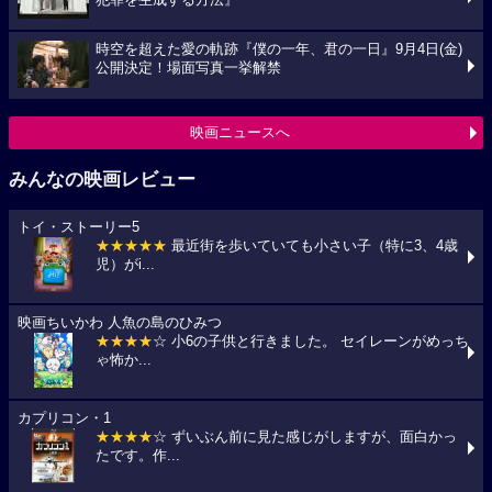
犯罪を生成する方法』
時空を超えた愛の軌跡『僕の一年、君の一日』9月4日(金)
公開決定！場面写真一挙解禁
映画ニュースへ
みんなの映画レビュー
トイ・ストーリー5
★★★★★
最近街を歩いていても小さい子（特に3、4歳
児）がi...
映画ちいかわ 人魚の島のひみつ
★★★★
☆ 小6の子供と行きました。 セイレーンがめっち
ゃ怖か...
カプリコン・1
★★★★
☆ ずいぶん前に見た感じがしますが、面白かっ
たです。作...