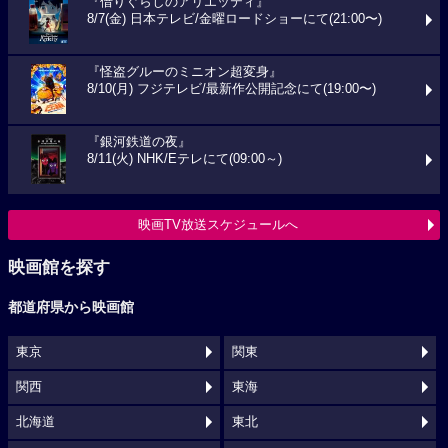
『借りぐらしのアリエッティ』
8/7(金) 日本テレビ/金曜ロードショーにて(21:00〜)
『怪盗グルーのミニオン超変身』
8/10(月) フジテレビ/最新作公開記念にて(19:00〜)
『銀河鉄道の夜』
8/11(火) NHK/Eテレにて(09:00～)
映画TV放送スケジュールへ
映画館を探す
都道府県から映画館
東京
関東
関西
東海
北海道
東北