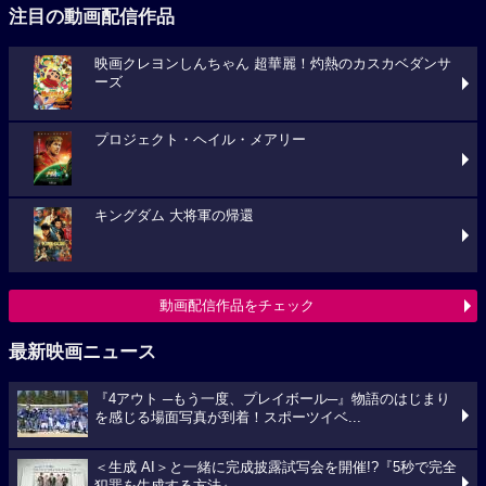
注目の動画配信作品
映画クレヨンしんちゃん 超華麗！灼熱のカスカベダンサ
ーズ
プロジェクト・ヘイル・メアリー
キングダム 大将軍の帰還
動画配信作品をチェック
最新映画ニュース
『4アウト ─もう一度、プレイボール─』物語のはじまり
を感じる場面写真が到着！スポーツイベ...
＜生成 AI＞と一緒に完成披露試写会を開催!?『5秒で完全