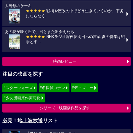
大統領のケーキ
★★★★★
戦禍や圧政の中でどう生きていくのか、下劣
にならなく...
あの花が咲く丘で、君とまた出会えたら。
★★★★★
NHKラジオ深夜便明日への言葉,夏の特集は戦
争と平...
映画レビュー
注目の映画を探す
#スターウォーズ
#名探偵コナン
#ディズニー
#少女漫画原作実写化
シリーズ・映画祭作品を探す
必見！地上波放送リスト