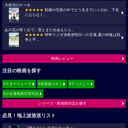
大統領のケーキ
★★★★★
戦禍や圧政の中でどう生きていくのか、下劣
にならなく...
あの花が咲く丘で、君とまた出会えたら。
★★★★★
NHKラジオ深夜便明日への言葉,夏の特集は戦
争と平...
映画レビュー
注目の映画を探す
#スターウォーズ
#名探偵コナン
#ディズニー
#少女漫画原作実写化
シリーズ・映画祭作品を探す
必見！地上波放送リスト