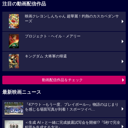
注目の動画配信作品
映画クレヨンしんちゃん 超華麗！灼熱のカスカベダンサ
ーズ
プロジェクト・ヘイル・メアリー
キングダム 大将軍の帰還
動画配信作品をチェック
最新映画ニュース
『4アウト ─もう一度、プレイボール─』物語のはじまり
を感じる場面写真が到着！スポーツイベ...
＜生成 AI＞と一緒に完成披露試写会を開催!?『5秒で完全
犯罪を生成する方法』