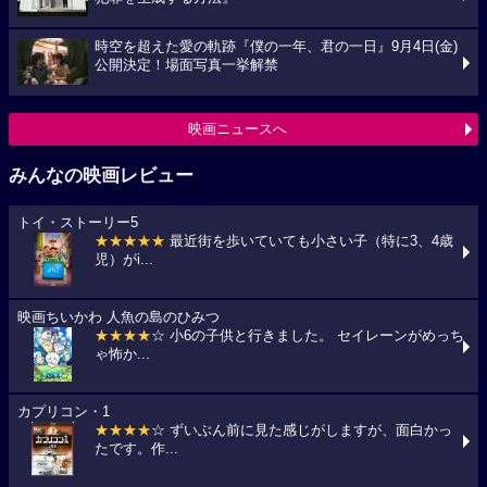
時空を超えた愛の軌跡『僕の一年、君の一日』9月4日(金)
公開決定！場面写真一挙解禁
映画ニュースへ
みんなの映画レビュー
トイ・ストーリー5
★★★★★
最近街を歩いていても小さい子（特に3、4歳
児）がi...
映画ちいかわ 人魚の島のひみつ
★★★★
☆ 小6の子供と行きました。 セイレーンがめっち
ゃ怖か...
カプリコン・1
★★★★
☆ ずいぶん前に見た感じがしますが、面白かっ
たです。作...