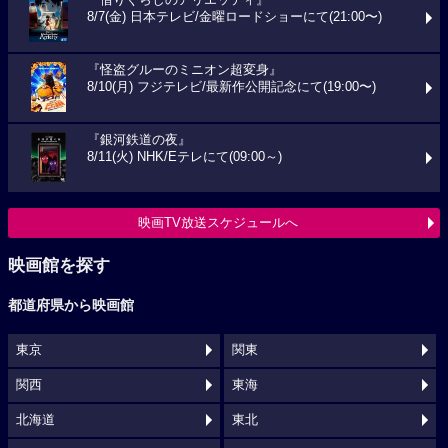
『借りぐらしのアリエッティ』
8/7(金) 日本テレビ/金曜ロードショーにて(21:00〜)
『怪盗グルーのミニオン超変身』
8/10(月) フジテレビ/最新作公開記念にて(19:00〜)
『銀河鉄道の夜』
8/11(火) NHK/Eテレにて(09:00～)
映画TV放送スケジュールへ
映画館を探す
都道府県から映画館
東京
関東
関西
東海
北海道
東北