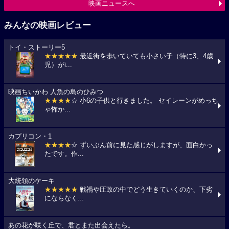
映画ニュースへ
みんなの映画レビュー
トイ・ストーリー5
★★★★★
最近街を歩いていても小さい子（特に3、4歳
児）がi...
映画ちいかわ 人魚の島のひみつ
★★★★
☆ 小6の子供と行きました。 セイレーンがめっち
ゃ怖か...
カプリコン・1
★★★★
☆ ずいぶん前に見た感じがしますが、面白かっ
たです。作...
大統領のケーキ
★★★★★
戦禍や圧政の中でどう生きていくのか、下劣
にならなく...
あの花が咲く丘で、君とまた出会えたら。