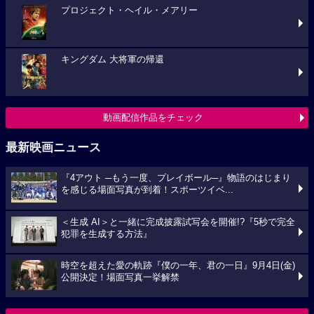
プロジェクト・ヘイル・メアリー
キングダム 大将軍の帰還
動画配信作品をチェック
最新映画ニュース
『4アウト ─もう一度、プレイボール─』物語のはじまり
を感じる場面写真が到着！スポーツイベ...
＜生成 AI＞と一緒に完成披露試写会を開催!?『5秒で完全
犯罪を生成する方法』
時空を超えた愛の軌跡『僕の一年、君の一日』9月4日(金)
公開決定！場面写真一挙解禁