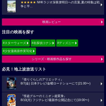
★★★★★
NHKラジオ深夜便明日への言葉,夏の特集は戦
争と平...
映画レビュー
注目の映画を探す
#スターウォーズ
#名探偵コナン
#ディズニー
#少女漫画原作実写化
シリーズ・映画祭作品を探す
必見！地上波放送リスト
『借りぐらしのアリエッティ』
8/7(金) 日本テレビ/金曜ロードショーにて(21:00〜)
『怪盗グルーのミニオン超変身』
8/10(月) フジテレビ/最新作公開記念にて(19:00〜)