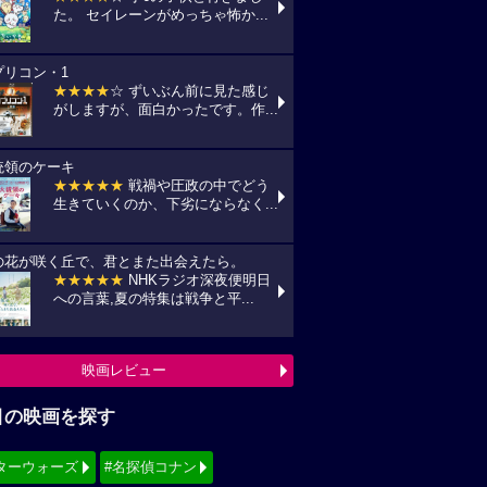
た。 セイレーンがめっちゃ怖か...
プリコン・1
★★★★
☆ ずいぶん前に見た感じ
がしますが、面白かったです。作...
統領のケーキ
★★★★★
戦禍や圧政の中でどう
生きていくのか、下劣にならなく...
の花が咲く丘で、君とまた出会えたら。
★★★★★
NHKラジオ深夜便明日
への言葉,夏の特集は戦争と平...
映画レビュー
目の映画を探す
ターウォーズ
#名探偵コナン