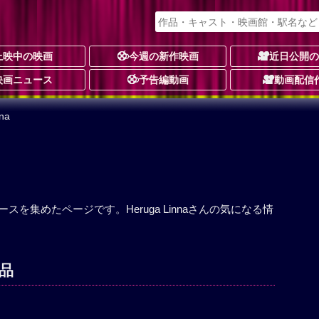
上映中の映画
今週の新作映画
近日公開
映画ニュース
予告編動画
動画配信
na
ュースを集めたページです。Heruga Linnaさんの気になる情
作品