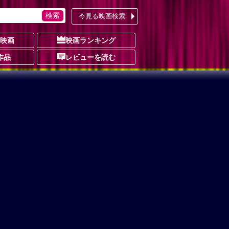
今見る映画検索
の映画
映画ランキング
作品
レビューを読む