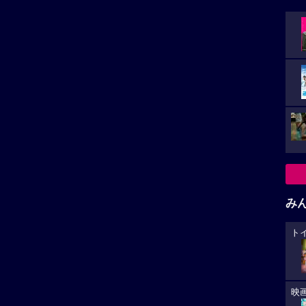
み
ト
映