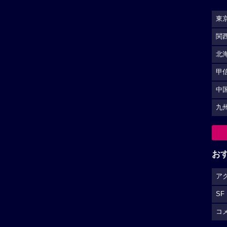
東
関
北
甲
中
九
お
ア
SF
コ