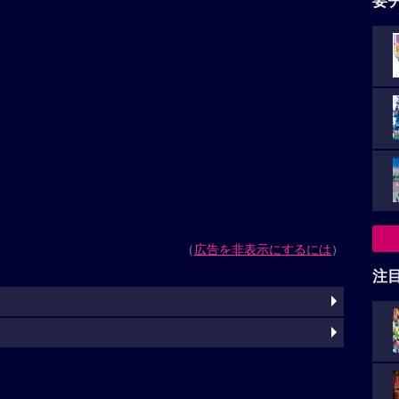
要
（
広告を非表示にするには
）
注