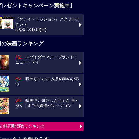
プレゼントキャンペーン実施中】
『グレイ・ミッション』アクリルス
タンド
5名様 [〆8/16(日)]
週の映画ランキング
1位
スパイダーマン：ブランド・
ニュー・デイ
2位
映画ちいかわ 人魚の島のひみ
つ
3位
映画クレヨンしんちゃん 奇々
怪々！オラの妖怪バケ～ション
の映画動員数ランキング