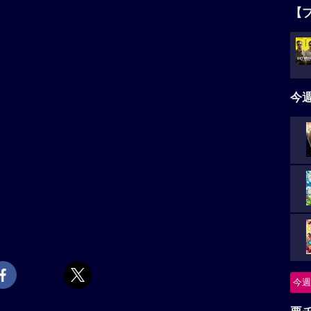
【
今
今週