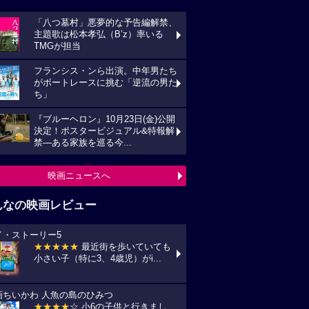
「八つ墓村」悪夢的な予告編解禁、
主題歌は松本孝弘（B’z）率いる
TMGが担当
フランシス・ンら出演。中年男たち
がボートレースに挑む「逆流の男た
ち」
『ブルーヘロン』10月23日(金)公開
決定！ポスタービジュアル&特報解
禁―ある家族を巡る今...
映画ニュースへ
んなの映画レビュー
イ・ストーリー5
★★★★★
最近街を歩いていても
小さい子（特に3、4歳児）がi...
画ちいかわ 人魚の島のひみつ
★★★★
☆ 小6の子供と行きまし