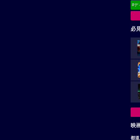
#デ
必
映
都道