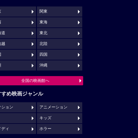
京
関東
西
東海
海道
東北
信越
北陸
国
四国
州
沖縄
全国の映画館へ
すすめ映画ジャンル
クション
アニメーション
キッズ
メディ
ホラー