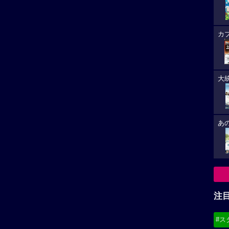
カ
大
あ
注
#ス