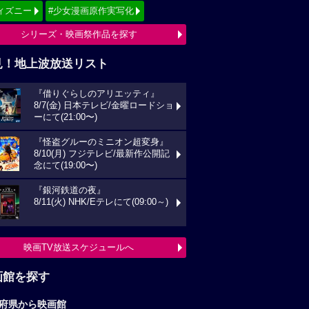
ィズニー
#少女漫画原作実写化
シリーズ・映画祭作品を探す
見！地上波放送リスト
『借りぐらしのアリエッティ』
8/7(金) 日本テレビ/金曜ロードショ
ーにて(21:00〜)
『怪盗グルーのミニオン超変身』
8/10(月) フジテレビ/最新作公開記
念にて(19:00〜)
『銀河鉄道の夜』
8/11(火) NHK/Eテレにて(09:00～)
映画TV放送スケジュールへ
画館を探す
府県から映画館