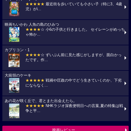
★★★★★
最近街を歩いていても小さい子（特に3、4歳
児）がi...
映画ちいかわ 人魚の島のひみつ
★★★★
☆ 小6の子供と行きました。 セイレーンがめっち
ゃ怖か...
カプリコン・1
★★★★
☆ ずいぶん前に見た感じがしますが、面白かっ
たです。作...
大統領のケーキ
★★★★★
戦禍や圧政の中でどう生きていくのか、下劣
にならなく...
あの花が咲く丘で、君とまた出会えたら。
★★★★★
NHKラジオ深夜便明日への言葉,夏の特集は戦
争と平...
映画レビュー