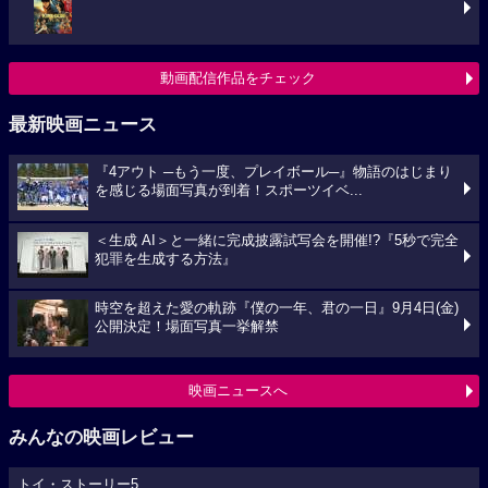
動画配信作品をチェック
最新映画ニュース
『4アウト ─もう一度、プレイボール─』物語のはじまり
を感じる場面写真が到着！スポーツイベ...
＜生成 AI＞と一緒に完成披露試写会を開催!?『5秒で完全
犯罪を生成する方法』
時空を超えた愛の軌跡『僕の一年、君の一日』9月4日(金)
公開決定！場面写真一挙解禁
映画ニュースへ
みんなの映画レビュー
トイ・ストーリー5