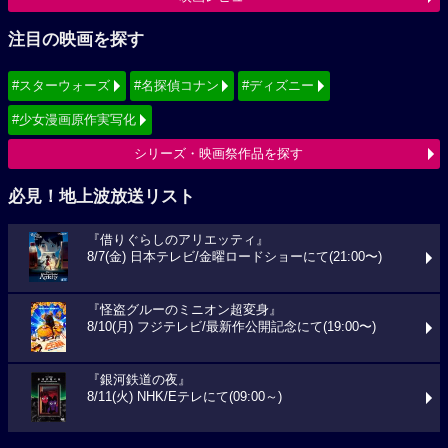
注目の映画を探す
#スターウォーズ
#名探偵コナン
#ディズニー
#少女漫画原作実写化
シリーズ・映画祭作品を探す
必見！地上波放送リスト
『借りぐらしのアリエッティ』
8/7(金) 日本テレビ/金曜ロードショーにて(21:00〜)
『怪盗グルーのミニオン超変身』
8/10(月) フジテレビ/最新作公開記念にて(19:00〜)
『銀河鉄道の夜』
8/11(火) NHK/Eテレにて(09:00～)