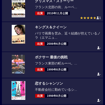
クリスマス・ストーリー
フランス北部の街、ルーベ...
出演
2010年11月公開
★★★★★
1
キングス＆クイーン
パリで画廊を営み、近々結婚が控えているノ
ラ（エマニュ...
出演
2006年6月公開
-
ボクサー 最後の挑戦
フランス東部の町ルーべ。...
出演
1999年8月公開
-
恋するシャンソン
不動産会社に勤めているシ...
出演
1998年8月公開
-