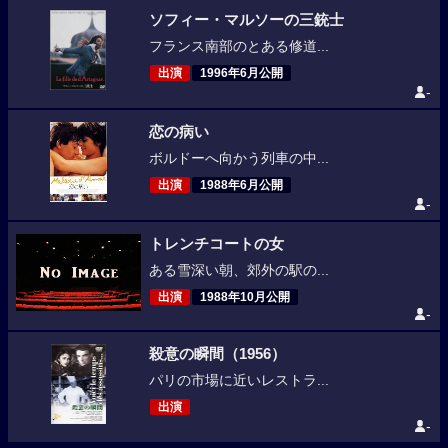
ソフィー・マルソーの三銃士
フランス南部のとある修道...
出演
1996年6月公開
-
恋の病い
ボルドーへ向かう列車の中...
出演
1988年6月公開
-
トレンチコートの女
ある雪深い朝、郊外の駅の...
出演
1988年10月公開
-
殺意の瞬間（1956）
パリの市場に近いレストラ...
出演
-