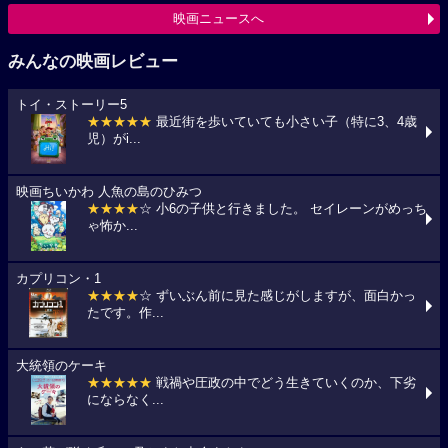
映画ニュースへ
みんなの映画レビュー
トイ・ストーリー5
★★★★★
最近街を歩いていても小さい子（特に3、4歳
児）がi...
映画ちいかわ 人魚の島のひみつ
★★★★
☆ 小6の子供と行きました。 セイレーンがめっち
ゃ怖か...
カプリコン・1
★★★★
☆ ずいぶん前に見た感じがしますが、面白かっ
たです。作...
大統領のケーキ
★★★★★
戦禍や圧政の中でどう生きていくのか、下劣
にならなく...