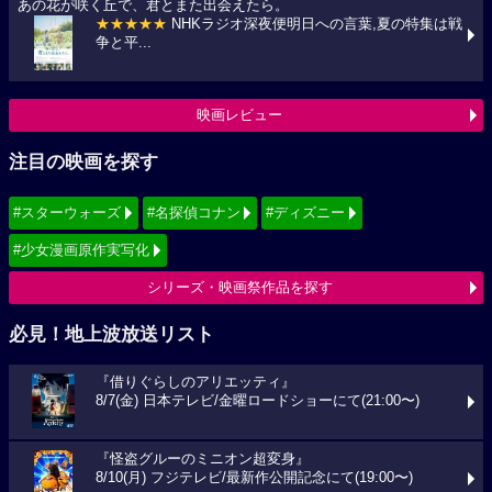
あの花が咲く丘で、君とまた出会えたら。
★★★★★
NHKラジオ深夜便明日への言葉,夏の特集は戦
争と平...
映画レビュー
注目の映画を探す
#スターウォーズ
#名探偵コナン
#ディズニー
#少女漫画原作実写化
シリーズ・映画祭作品を探す
必見！地上波放送リスト
『借りぐらしのアリエッティ』
8/7(金) 日本テレビ/金曜ロードショーにて(21:00〜)
『怪盗グルーのミニオン超変身』
8/10(月) フジテレビ/最新作公開記念にて(19:00〜)