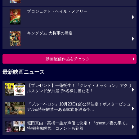
プロジェクト・ヘイル・メアリー
キングダム 大将軍の帰還
動画配信作品をチェック
最新映画ニュース
【プレゼント】一蓮托生！『グレイ・ミッション』アクリ
ルスタンドが抽選で5名様に当たる！
『ブルーヘロン』10月23日(金)公開決定！ポスタービジュ
アル&特報解禁―ある家族を巡る今...
堀田真由・高橋一生が声優に決定！『ghost／夜の果て』
特報映像解禁、コメントも到着