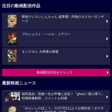
注目の動画配信作品
映画クレヨンしんちゃん 超華麗！灼熱のカスカベダンサ
ーズ
プロジェクト・ヘイル・メアリー
キングダム 大将軍の帰還
動画配信作品をチェック
最新映画ニュース
堀田真由・高橋一生が声優に決定！『ghost／夜の果て』
特報映像解禁、コメントも到着
『みらいしのほこう』11月7日(土)より公開決定！ポスタ