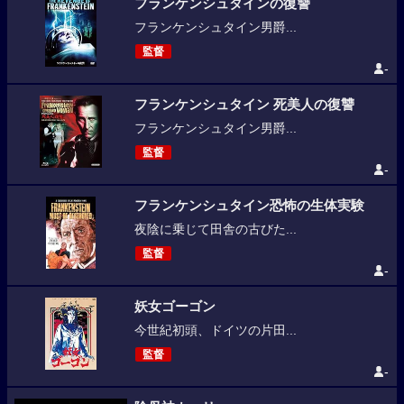
フランケンシュタインの復讐
フランケンシュタイン男爵...
監督
-
フランケンシュタイン 死美人の復讐
フランケンシュタイン男爵...
監督
-
フランケンシュタイン恐怖の生体実験
夜陰に乗じて田舎の古びた...
監督
-
妖女ゴーゴン
今世紀初頭、ドイツの片田...
監督
-