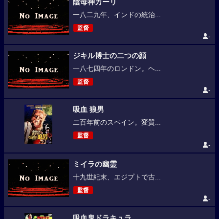
陰母神カーリ
一八二九年、インドの統治...
監督
-
ジキル博士の二つの顔
一八七四年のロンドン。ヘ...
監督
-
吸血 狼男
二百年前のスペイン。変質...
監督
-
ミイラの幽霊
十九世紀末、エジプトで古...
監督
-
吸血鬼ドラキュラ