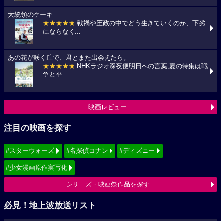
大統領のケーキ
★★★★★
戦禍や圧政の中でどう生きていくのか、下劣
にならなく...
あの花が咲く丘で、君とまた出会えたら。
★★★★★
NHKラジオ深夜便明日への言葉,夏の特集は戦
争と平...
映画レビュー
注目の映画を探す
#スターウォーズ
#名探偵コナン
#ディズニー
#少女漫画原作実写化
シリーズ・映画祭作品を探す
必見！地上波放送リスト