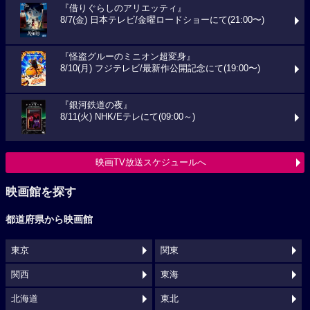
『借りぐらしのアリエッティ』
8/7(金) 日本テレビ/金曜ロードショーにて(21:00〜)
『怪盗グルーのミニオン超変身』
8/10(月) フジテレビ/最新作公開記念にて(19:00〜)
『銀河鉄道の夜』
8/11(火) NHK/Eテレにて(09:00～)
映画TV放送スケジュールへ
映画館を探す
都道府県から映画館
東京
関東
関西
東海
北海道
東北