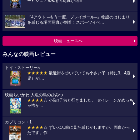
ービジュアル&場面写真が到着
『4アウト ─もう一度、プレイボール─』物語のはじまり
を感じる場面写真が到着！スポーツイベ...
映画ニュースへ
みんなの映画レビュー
トイ・ストーリー5
★★★★★
最近街を歩いていても小さい子（特に3、4歳
児）がi...
映画ちいかわ 人魚の島のひみつ
★★★★
☆ 小6の子供と行きました。 セイレーンがめっち
ゃ怖か...
カプリコン・1
★★★★
☆ ずいぶん前に見た感じがしますが、面白かっ
たです。作...