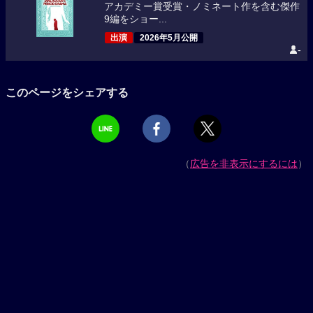
アカデミー賞受賞・ノミネート作を含む傑作
9編をショー...
出演
2026年5月公開
-
このページをシェアする
（
広告を非表示にするには
）