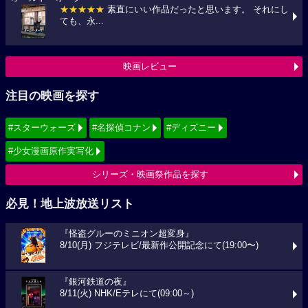
★★★★★
素直にいい作品だったと思います。 それにし
ても、永...
映画レビュー
注目の映画を探す
#スターウォーズ
#名探偵コナン
#ディズニー
#少女漫画原作実写化
シリーズ・映画祭作品を探す
必見！地上波放送リスト
『怪盗グルーのミニオン超変身』
8/10(月) フジテレビ/最新作公開記念にて(19:00〜)
『銀河鉄道の夜』
8/11(火) NHK/Eテレにて(09:00～)