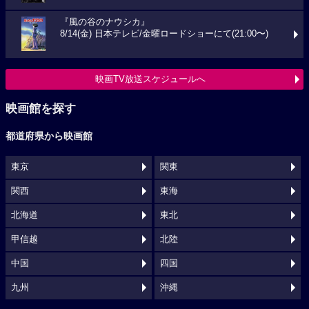
『風の谷のナウシカ』
8/14(金) 日本テレビ/金曜ロードショーにて(21:00〜)
映画TV放送スケジュールへ
映画館を探す
都道府県から映画館
東京
関東
関西
東海
北海道
東北
甲信越
北陸
中国
四国
九州
沖縄