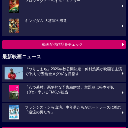
プロジェクト・ヘイル・メアリー
キングダム 大将軍の帰還
動画配信作品をチェック
最新映画ニュース
『つりこまち』2026年秋公開決定！仲村悠菜が映画初主演
で“釣りで五輪金メダル”を目指す
「八つ墓村」悪夢的な予告編解禁、主題歌は松本孝弘
（B’z）率いるTMGが担当
フランシス・ンら出演。中年男たちがボートレースに挑む
「逆流の男たち」