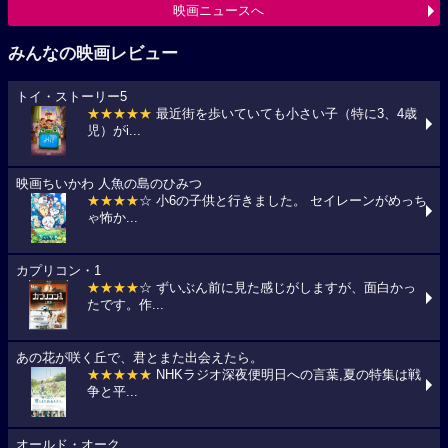
映画ニュースへ
みんなの映画レビュー
トイ・ストーリー5
★★★★★
最近街を歩いていても小さい子（特に3、4歳
児）がi...
映画ちいかわ 人魚の島のひみつ
★★★★
☆ 小6の子供と行きました。 セイレーンがめっち
ゃ怖か...
カプリコン・1
★★★★
☆ ずいぶん前に見た感じがしますが、面白かっ
たです。作...
あの花が咲く丘で、君とまた出会えたら。
★★★★★
NHKラジオ深夜便明日への言葉,夏の特集は戦
争と平...
オールド・オーク