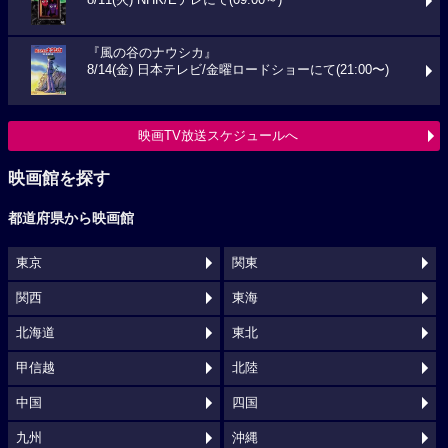
8/11(火) NHK/Eテレにて(09:00～)
『風の谷のナウシカ』
8/14(金) 日本テレビ/金曜ロードショーにて(21:00〜)
映画TV放送スケジュールへ
映画館を探す
都道府県から映画館
東京
関東
関西
東海
北海道
東北
甲信越
北陸
中国
四国
九州
沖縄