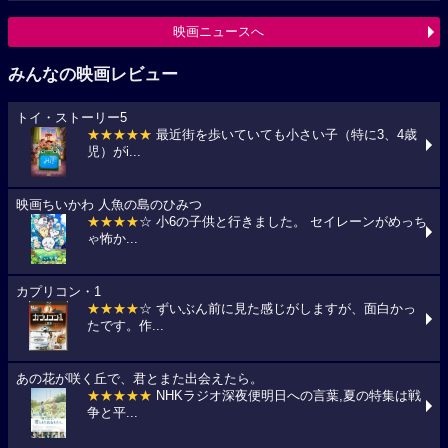
映画ニュースへ
みんなの映画レビュー
トイ・ストーリー5
★★★★★
最近街を歩いていても小さい子（特に3、4歳
児）がi...
映画ちいかわ 人魚の島のひみつ
★★★★
☆ 小6の子供と行きました。 セイレーンがめっち
ゃ怖か...
カプリコン・1
★★★★
☆ ずいぶん前に見た感じがしますが、面白かっ
たです。作...
あの花が咲く丘で、君とまた出会えたら。
★★★★★
NHKラジオ深夜便明日への言葉,夏の特集は戦
争と平...