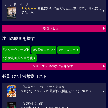
オールド・オーク
★★★★★
素直にいい作品だったと思います。 それにし
ても、永...
映画レビュー
注目の映画を探す
#スターウォーズ
#名探偵コナン
#ディズニー
#少女漫画原作実写化
シリーズ・映画祭作品を探す
必見！地上波放送リスト
『怪盗グルーのミニオン超変身』
8/10(月) フジテレビ/最新作公開記念にて(19:00〜)
『銀河鉄道の夜』