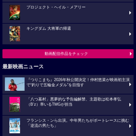
プロジェクト・ヘイル・メアリー
キングダム 大将軍の帰還
動画配信作品をチェック
最新映画ニュース
『つりこまち』2026年秋公開決定！仲村悠菜が映画初主演
で“釣りで五輪金メダル”を目指す
「八つ墓村」悪夢的な予告編解禁、主題歌は松本孝弘
（B’z）率いるTMGが担当
フランシス・ンら出演。中年男たちがボートレースに挑む
「逆流の男たち」