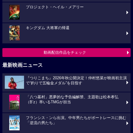
プロジェクト・ヘイル・メアリー
キングダム 大将軍の帰還
動画配信作品をチェック
最新映画ニュース
『つりこまち』2026年秋公開決定！仲村悠菜が映画初主演
で“釣りで五輪金メダル”を目指す
「八つ墓村」悪夢的な予告編解禁、主題歌は松本孝弘
（B’z）率いるTMGが担当
フランシス・ンら出演。中年男たちがボートレースに挑む
「逆流の男たち」