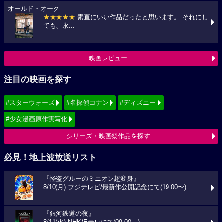
オールド・オーク
★★★★★
素直にいい作品だったと思います。 それにし
ても、永...
映画レビュー
注目の映画を探す
#スターウォーズ
#名探偵コナン
#ディズニー
#少女漫画原作実写化
シリーズ・映画祭作品を探す
必見！地上波放送リスト
『怪盗グルーのミニオン超変身』
8/10(月) フジテレビ/最新作公開記念にて(19:00〜)
『銀河鉄道の夜』