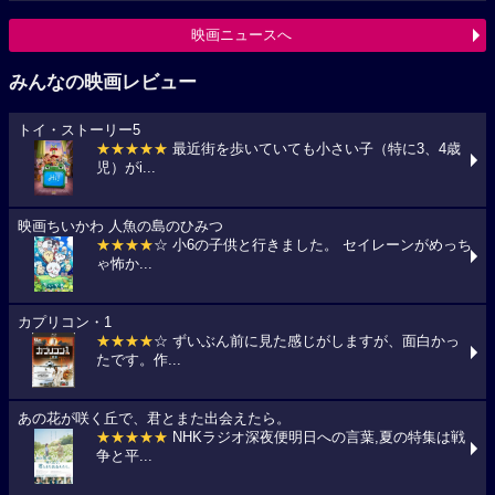
映画ニュースへ
みんなの映画レビュー
トイ・ストーリー5
★★★★★
最近街を歩いていても小さい子（特に3、4歳
児）がi...
映画ちいかわ 人魚の島のひみつ
★★★★
☆ 小6の子供と行きました。 セイレーンがめっち
ゃ怖か...
カプリコン・1
★★★★
☆ ずいぶん前に見た感じがしますが、面白かっ
たです。作...
あの花が咲く丘で、君とまた出会えたら。
★★★★★
NHKラジオ深夜便明日への言葉,夏の特集は戦
争と平...