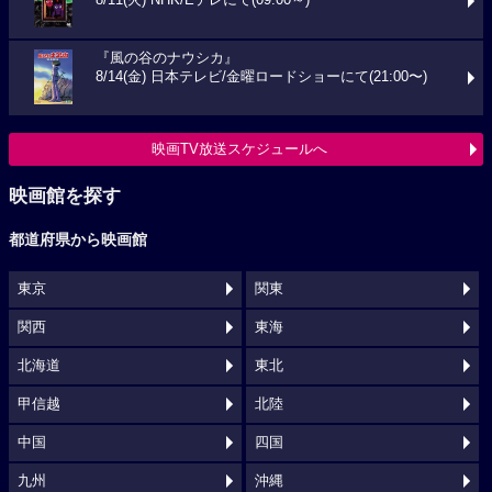
8/11(火) NHK/Eテレにて(09:00～)
『風の谷のナウシカ』
8/14(金) 日本テレビ/金曜ロードショーにて(21:00〜)
映画TV放送スケジュールへ
映画館を探す
都道府県から映画館
東京
関東
関西
東海
北海道
東北
甲信越
北陸
中国
四国
九州
沖縄