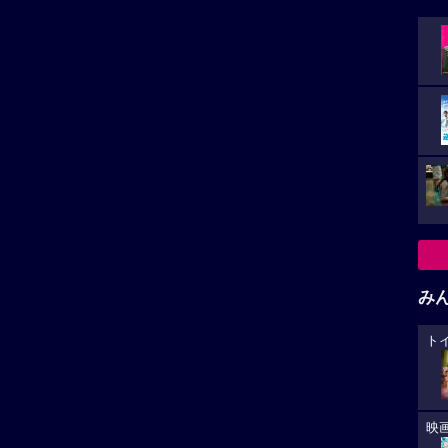
み
ト
映