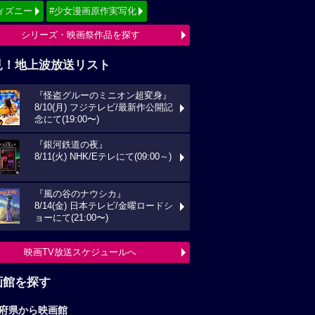
ィズニー
#少女漫画原作実写化
シリーズ・映画祭作品を探す
見！地上波放送リスト
『怪盗グルーのミニオン超変身』
8/10(月) フジテレビ/最新作公開記
念にて(19:00〜)
『銀河鉄道の夜』
8/11(火) NHK/Eテレにて(09:00～)
『風の谷のナウシカ』
8/14(金) 日本テレビ/金曜ロードシ
ョーにて(21:00〜)
映画TV放送スケジュールへ
画館を探す
府県から映画館