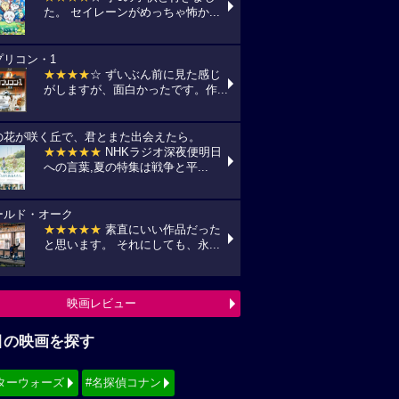
た。 セイレーンがめっちゃ怖か...
プリコン・1
★★★★
☆ ずいぶん前に見た感じ
がしますが、面白かったです。作...
の花が咲く丘で、君とまた出会えたら。
★★★★★
NHKラジオ深夜便明日
への言葉,夏の特集は戦争と平...
ールド・オーク
★★★★★
素直にいい作品だった
と思います。 それにしても、永...
映画レビュー
目の映画を探す
ターウォーズ
#名探偵コナン