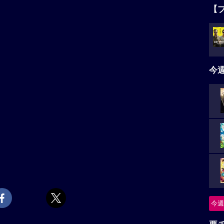
【
今
今週