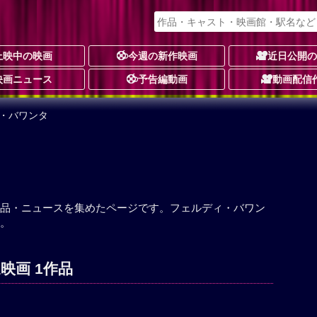
上映中の映画
今週の新作映画
近日公開
映画ニュース
予告編動画
動画配信
ィ・バワンタ
品・ニュースを集めたページです。フェルディ・バワン
。
映画 1作品