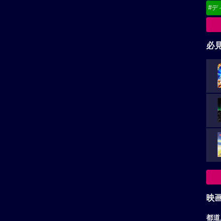
#デ
必
映
都道