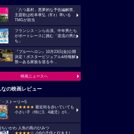
「八つ墓村」悪夢的な予告編解禁、
主題歌は松本孝弘（B’z）率いる
TMGが担当
フランシス・ンら出演。中年男たち
がボートレースに挑む「逆流の男た
ち」
『ブルーヘロン』10月23日(金)公開
決定！ポスタービジュアル&特報解
禁―ある家族を巡る今...
映画ニュースへ
んなの映画レビュー
イ・ストーリー5
★★★★★
最近街を歩いていても
小さい子（特に3、4歳児）がi...
画ちいかわ 人魚の島のひみつ
★★★★
☆ 小6の子供と行きまし