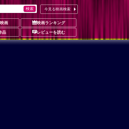
今見る映画検索
の映画
映画ランキング
作品
レビューを読む