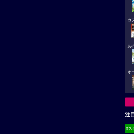
カ
あ
オ
注
#ス