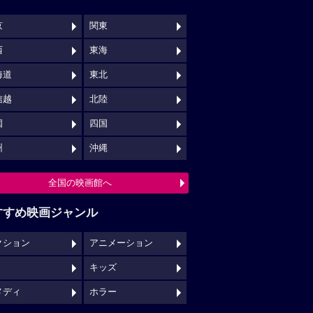
京
関東
西
東海
海道
東北
信越
北陸
国
四国
州
沖縄
全国の映画館へ
すすめ映画ジャンル
クション
アニメーション
キッズ
メディ
ホラー