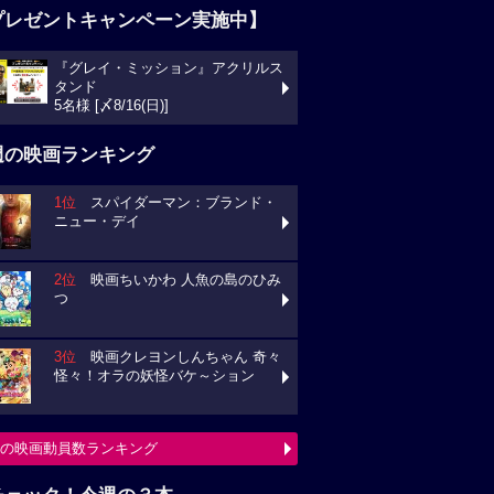
プレゼントキャンペーン実施中】
『グレイ・ミッション』アクリルス
タンド
5名様 [〆8/16(日)]
週の映画ランキング
1位
スパイダーマン：ブランド・
ニュー・デイ
2位
映画ちいかわ 人魚の島のひみ
つ
3位
映画クレヨンしんちゃん 奇々
怪々！オラの妖怪バケ～ション
の映画動員数ランキング