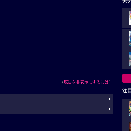
要
（
広告を非表示にするには
）
注