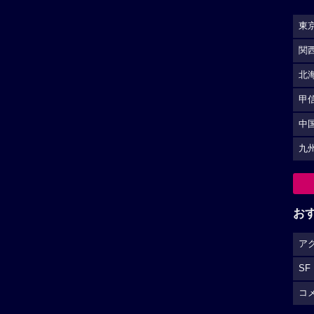
東
関
北
甲
中
九
お
ア
SF
コ