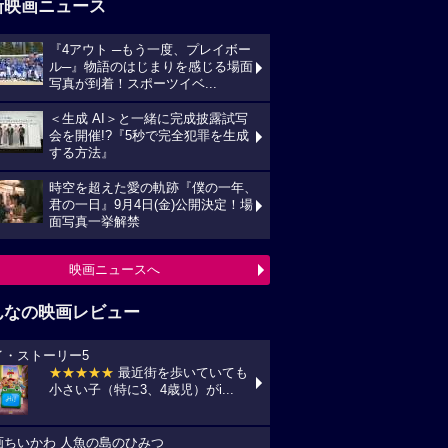
新映画ニュース
『4アウト ─もう一度、プレイボー
ル─』物語のはじまりを感じる場面
写真が到着！スポーツイベ...
＜生成 AI＞と一緒に完成披露試写
会を開催!?『5秒で完全犯罪を生成
する方法』
時空を超えた愛の軌跡『僕の一年、
君の一日』9月4日(金)公開決定！場
面写真一挙解禁
映画ニュースへ
んなの映画レビュー
イ・ストーリー5
★★★★★
最近街を歩いていても
小さい子（特に3、4歳児）がi...
画ちいかわ 人魚の島のひみつ