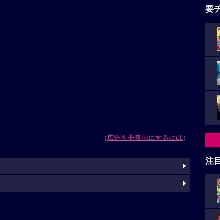
要
（
広告を非表示にするには
）
注