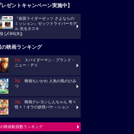
プレゼントキャンペーン実施中】
『仮面ライダーゼッツ さよならの
ミッション』ゼッツドライバーモデ
ル 光るタスキ
様 [〆8/6(木)]
週の映画ランキング
1位
スパイダーマン：ブランド・
ニュー・デイ
2位
映画ちいかわ 人魚の島のひみ
つ
3位
映画クレヨンしんちゃん 奇々
怪々！オラの妖怪バケ～ション
の映画動員数ランキング