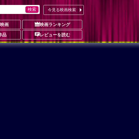
今見る映画検索
の映画
映画ランキング
作品
レビューを読む