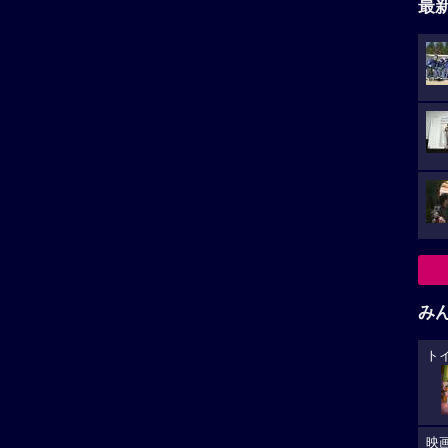
最
み
ト
映