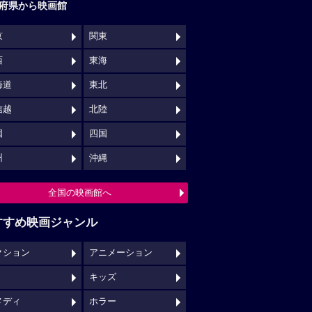
府県から映画館
京
関東
西
東海
海道
東北
信越
北陸
国
四国
州
沖縄
全国の映画館へ
すすめ映画ジャンル
クション
アニメーション
キッズ
メディ
ホラー