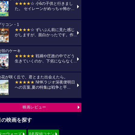
★★★★
☆ 小6の子供と行きまし
た。 セイレーンがめっちゃ怖か...
プリコン・1
★★★★
☆ ずいぶん前に見た感じ
がしますが、面白かったです。作...
統領のケーキ
★★★★★
戦禍や圧政の中でどう
生きていくのか、下劣にならなく...
の花が咲く丘で、君とまた出会えたら。
★★★★★
NHKラジオ深夜便明日
への言葉,夏の特集は戦争と平...
映画レビュー
目の映画を探す
ターウォーズ
#名探偵コナン