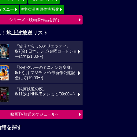
ィズニー
#少女漫画原作実写化
シリーズ・映画祭作品を探す
見！地上波放送リスト
『借りぐらしのアリエッティ』
8/7(金) 日本テレビ/金曜ロードショ
ーにて(21:00〜)
『怪盗グルーのミニオン超変身』
8/10(月) フジテレビ/最新作公開記
念にて(19:00〜)
『銀河鉄道の夜』
8/11(火) NHK/Eテレにて(09:00～)
映画TV放送スケジュールへ
画館を探す