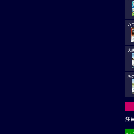
カ
大
あ
注
#ス