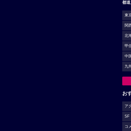
都道
東
関
北
甲
中
九
お
ア
SF
コ