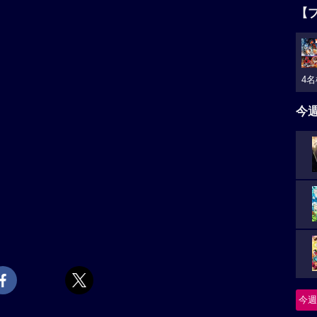
【
4名
今
今週