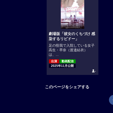
劇場版「彼女のくちづけ 感
染するリビドー」
足の怪我で入院している女子
高生・早奈（渡邉結衣）
は、...
出演
動画配信
2025年11月公開
-
このページをシェアする