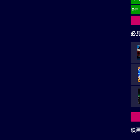
#デ
必
映