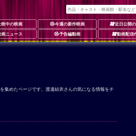
上映中の映画
今週の新作映画
近日公開
映画ニュース
予告編動画
動画配信
を集めたページです。渡邉結衣さんの気になる情報をチ