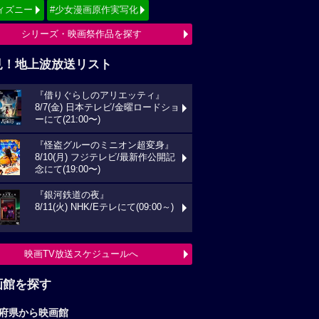
ィズニー
#少女漫画原作実写化
シリーズ・映画祭作品を探す
見！地上波放送リスト
『借りぐらしのアリエッティ』
8/7(金) 日本テレビ/金曜ロードショ
ーにて(21:00〜)
『怪盗グルーのミニオン超変身』
8/10(月) フジテレビ/最新作公開記
念にて(19:00〜)
『銀河鉄道の夜』
8/11(火) NHK/Eテレにて(09:00～)
映画TV放送スケジュールへ
画館を探す
府県から映画館