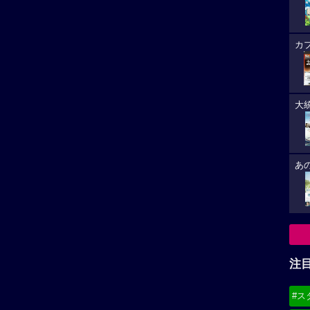
カ
大
あ
注
#ス