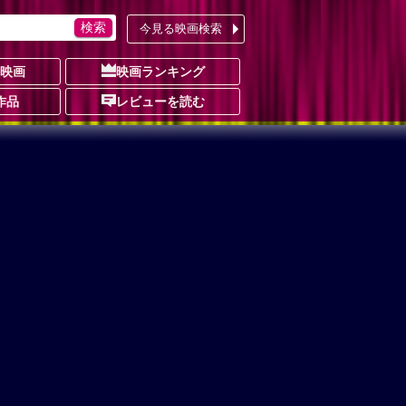
今見る映画検索
の映画
映画ランキング
作品
レビューを読む