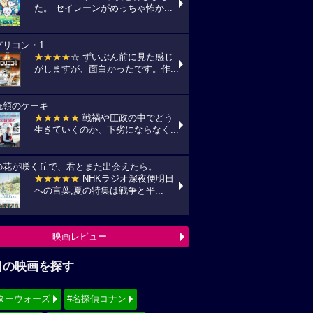
た。 セイレーンがめっちゃ怖か...
プリコン・1
★★★★
☆ ずいぶん前に見た感じ
がしますが、面白かったです。作...
統領のケーキ
★★★★★
戦禍や圧政の中でどう
生きていくのか、下劣にならなく...
の花が咲く丘で、君とまた出会えたら。
★★★★★
NHKラジオ深夜便明日
への言葉,夏の特集は戦争と平...
映画レビュー
目の映画を探す
ターウォーズ
#名探偵コナン