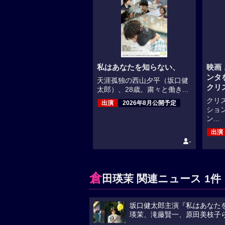
私はあなたを知らない、
映画
ンタ
天涯孤独の西山夕平（坂口健
クリ
太郎）、28歳。粛々と働き...
クリ
出演
2026年8月公開予定
ショ
ン...
出演
-
倉
田瑛茉 関連ニュース 1件
坂口健太郎主演『私はあなたを
瑛茉、滝藤賢一、原田美枝子