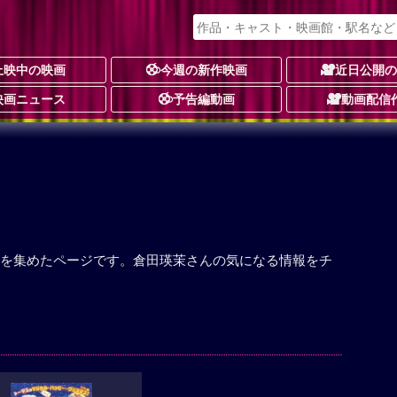
上映中の映画
今週の新作映画
近日公開
映画ニュース
予告編動画
動画配信
を集めたページです。倉田瑛茉さんの気になる情報をチ