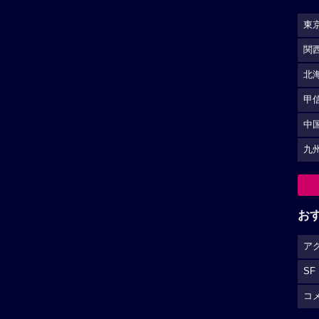
東
関
北
甲
中
九
お
ア
SF
コ