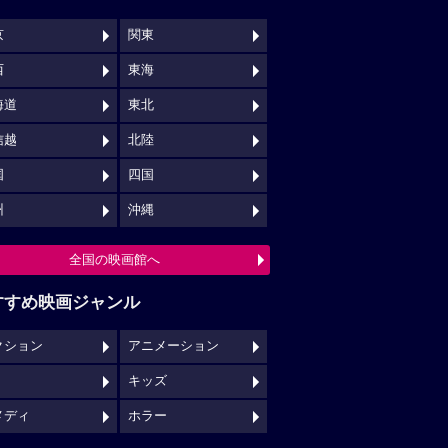
京
関東
西
東海
海道
東北
信越
北陸
国
四国
州
沖縄
全国の映画館へ
すすめ映画ジャンル
クション
アニメーション
キッズ
メディ
ホラー