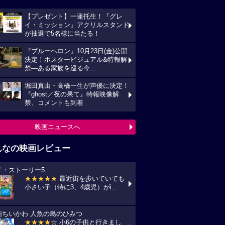
【プレゼント】一蓮托生！『グレ
イ・ミッション』アクリルスタンド
が抽選で5名様に当たる！
『ブルーヘロン』10月23日(金)公開
決定！ポスタービジュアル&特報解
禁―ある家族を巡る今...
堀田真由・高橋一生が声優に決定！
『ghost／夜の果て』特報映像解
禁、コメントも到着
映画ニュースへ
んなの映画レビュー
イ・ストーリー5
★★★★★
最近街を歩いていても
小さい子（特に3、4歳児）がi...
画ちいかわ 人魚の島のひみつ
★★★★
☆ 小6の子供と行きまし