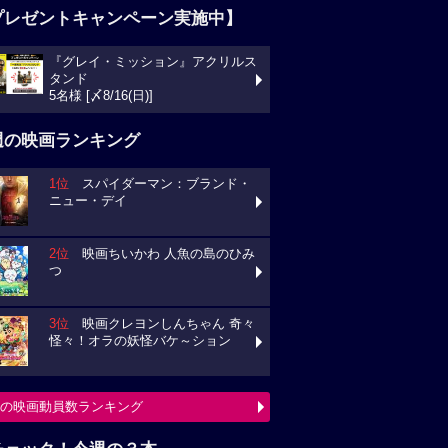
プレゼントキャンペーン実施中】
『グレイ・ミッション』アクリルス
タンド
5名様 [〆8/16(日)]
週の映画ランキング
1位
スパイダーマン：ブランド・
ニュー・デイ
2位
映画ちいかわ 人魚の島のひみ
つ
3位
映画クレヨンしんちゃん 奇々
怪々！オラの妖怪バケ～ション
の映画動員数ランキング