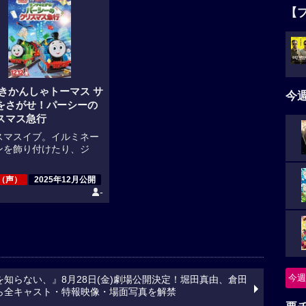
【
 きかんしゃトーマス サ
今
をさがせ！パーシーの
スマス急行
スマスイブ。イルミネー
ンを飾り付けたり、ジ
（声）
2025年12月公開
-
今週
知らない、』8月28日(金)劇場公開決定！堀田真由、倉田
ら全キャスト・特報映像・場面写真を解禁