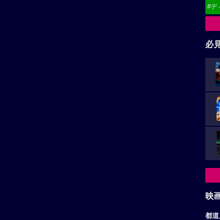
#デ
必
映
都道