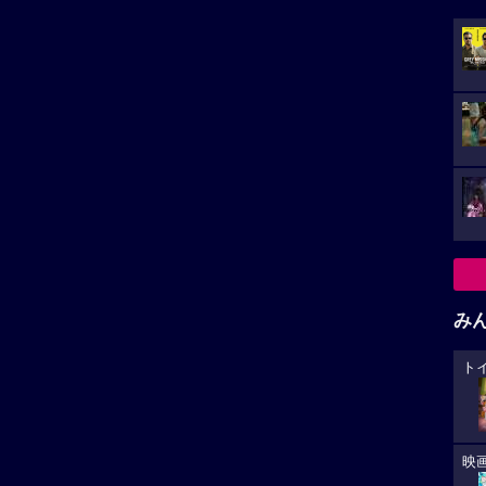
み
ト
映