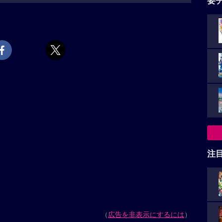
要
注
（
広告を非表示にするには
）