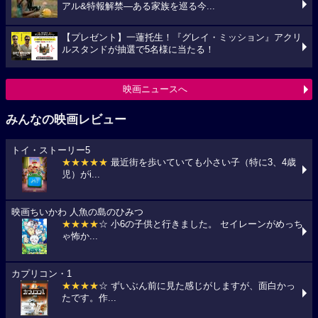
アル&特報解禁―ある家族を巡る今...
【プレゼント】一蓮托生！『グレイ・ミッション』アクリ
ルスタンドが抽選で5名様に当たる！
映画ニュースへ
みんなの映画レビュー
トイ・ストーリー5
★★★★★
最近街を歩いていても小さい子（特に3、4歳
児）がi...
映画ちいかわ 人魚の島のひみつ
★★★★
☆ 小6の子供と行きました。 セイレーンがめっち
ゃ怖か...
カプリコン・1
★★★★
☆ ずいぶん前に見た感じがしますが、面白かっ
たです。作...