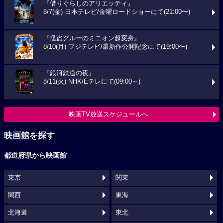
『借りぐらしのアリエッティ』
8/7(金) 日本テレビ/金曜ロードショーにて(21:00〜)
『怪盗グルーのミニオン超変身』
8/10(月) フジテレビ/最新作公開記念にて(19:00〜)
『銀河鉄道の夜』
8/11(火) NHK/Eテレにて(09:00～)
映画TV放送スケジュールへ
映画館を探す
都道府県から映画館
東京
関東
関西
東海
北海道
東北