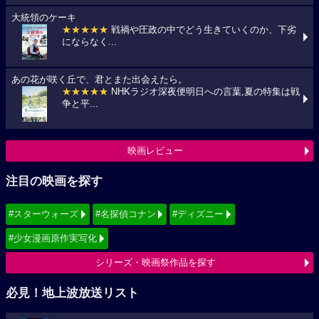
大統領のケーキ
★★★★★
戦禍や圧政の中でどう生きていくのか、下劣
にならなく...
あの花が咲く丘で、君とまた出会えたら。
★★★★★
NHKラジオ深夜便明日への言葉,夏の特集は戦
争と平...
映画レビュー
注目の映画を探す
#スターウォーズ
#名探偵コナン
#ディズニー
#少女漫画原作実写化
シリーズ・映画祭作品を探す
必見！地上波放送リスト