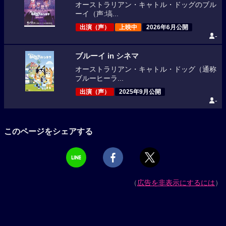
オーストラリアン・キャトル・ドッグのブル
ーイ（声:塙...
出演（声）
上映中
2026年6月公開
-
ブルーイ in シネマ
オーストラリアン・キャトル・ドッグ（通称
ブルーヒーラ...
出演（声）
2025年9月公開
-
このページをシェアする
（
広告を非表示にするには
）