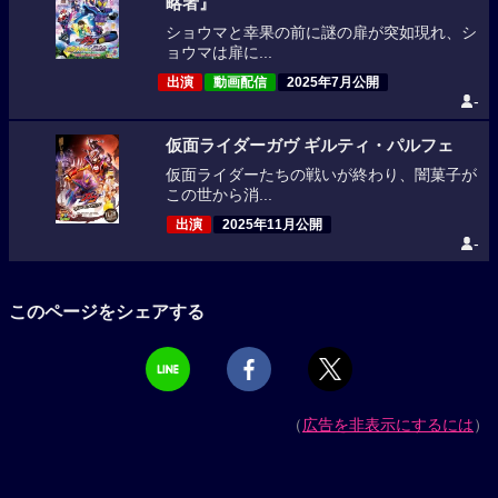
略者』
ショウマと幸果の前に謎の扉が突如現れ、シ
ョウマは扉に...
出演
動画配信
2025年7月公開
-
仮面ライダーガヴ ギルティ・パルフェ
仮面ライダーたちの戦いが終わり、闇菓子が
この世から消...
出演
2025年11月公開
-
このページをシェアする
（
広告を非表示にするには
）