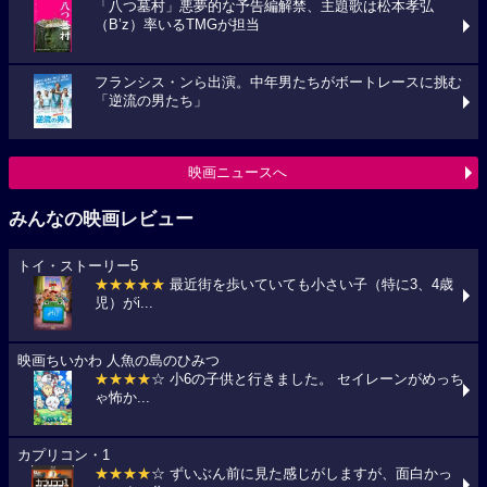
「八つ墓村」悪夢的な予告編解禁、主題歌は松本孝弘
（B’z）率いるTMGが担当
フランシス・ンら出演。中年男たちがボートレースに挑む
「逆流の男たち」
映画ニュースへ
みんなの映画レビュー
トイ・ストーリー5
★★★★★
最近街を歩いていても小さい子（特に3、4歳
児）がi...
映画ちいかわ 人魚の島のひみつ
★★★★
☆ 小6の子供と行きました。 セイレーンがめっち
ゃ怖か...
カプリコン・1
★★★★
☆ ずいぶん前に見た感じがしますが、面白かっ