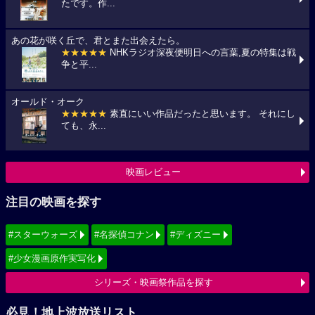
たです。作...
あの花が咲く丘で、君とまた出会えたら。
★★★★★
NHKラジオ深夜便明日への言葉,夏の特集は戦
争と平...
オールド・オーク
★★★★★
素直にいい作品だったと思います。 それにし
ても、永...
映画レビュー
注目の映画を探す
#スターウォーズ
#名探偵コナン
#ディズニー
#少女漫画原作実写化
シリーズ・映画祭作品を探す
必見！地上波放送リスト