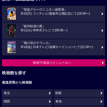
『怪盗グルーのミニオン超変身』
8/10(月) フジテレビ/最新作公開記念にて(19:00〜)
『銀河鉄道の夜』
8/11(火) NHK/Eテレにて(09:00～)
『風の谷のナウシカ』
8/14(金) 日本テレビ/金曜ロードショーにて(21:00〜)
映画TV放送スケジュールへ
映画館を探す
都道府県から映画館
東京
関東
関西
東海