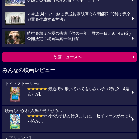
を感じる場面写真が到着！スポーツイベ...
＜生成 AI＞と一緒に完成披露試写会を開催!?『5秒で完全
犯罪を生成する方法』
時空を超えた愛の軌跡『僕の一年、君の一日』9月4日(金)
公開決定！場面写真一挙解禁
映画ニュースへ
みんなの映画レビュー
トイ・ストーリー5
★★★★★
最近街を歩いていても小さい子（特に3、4歳
児）がi...
映画ちいかわ 人魚の島のひみつ
★★★★
☆ 小6の子供と行きました。 セイレーンがめっち
ゃ怖か...
カプリコン・1