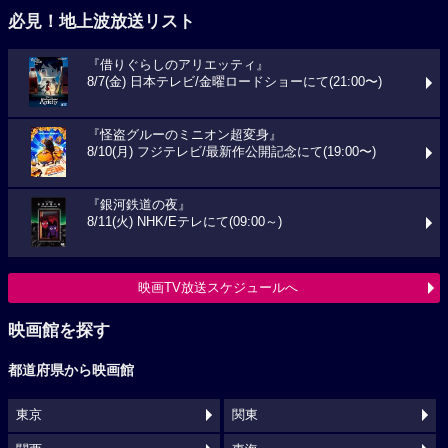
必見！地上波放送リスト
『借りぐらしのアリエッティ』
8/7(金) 日本テレビ/金曜ロードショーにて(21:00〜)
『怪盗グルーのミニオン超変身』
8/10(月) フジテレビ/最新作公開記念にて(19:00〜)
『銀河鉄道の夜』
8/11(火) NHK/Eテレにて(09:00～)
映画TV放送スケジュールへ
映画館を探す
都道府県から映画館
東京
関東