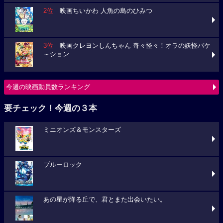
2位
映画ちいかわ 人魚の島のひみつ
3位
映画クレヨンしんちゃん 奇々怪々！オラの妖怪バケ
～ション
今週の映画動員数ランキング
要チェック！今週の３本
ミニオンズ＆モンスターズ
ブルーロック
あの星が降る丘で、君とまた出会いたい。