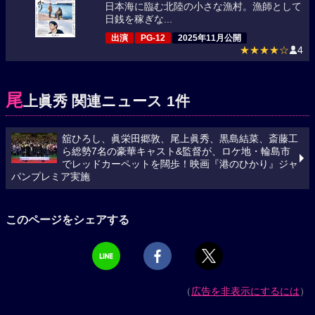
日本海に臨む北陸の小さな漁村。漁師として
日銭を稼ぎな...
出演
PG-12
2025年11月公開
★★★★☆
4
尾
上眞秀 関連ニュース 1件
舘ひろし、眞栄田郷敦、尾上眞秀、黒島結菜、斎藤工
ら総勢7名の豪華キャスト&監督が、ロケ地・輪島市
でレッドカーペットを闊歩！映画『港のひかり』ジャ
パンプレミア実施
このページをシェアする
（
広告を非表示にするには
）