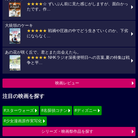
★★★★
☆ ずいぶん前に見た感じがしますが、面白かっ
たです。作...
大統領のケーキ
★★★★★
戦禍や圧政の中でどう生きていくのか、下劣
にならなく...
あの花が咲く丘で、君とまた出会えたら。
★★★★★
NHKラジオ深夜便明日への言葉,夏の特集は戦
争と平...
映画レビュー
注目の映画を探す
#スターウォーズ
#名探偵コナン
#ディズニー
#少女漫画原作実写化
シリーズ・映画祭作品を探す