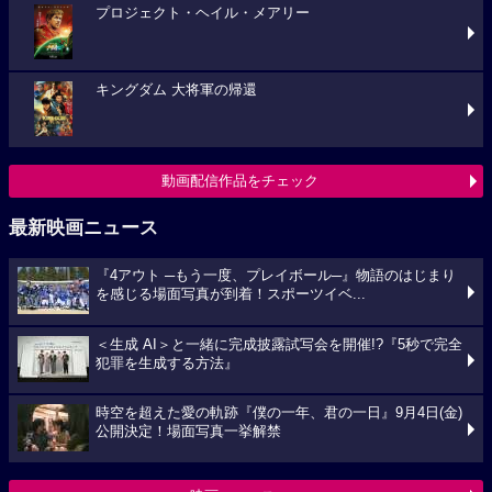
プロジェクト・ヘイル・メアリー
キングダム 大将軍の帰還
動画配信作品をチェック
最新映画ニュース
『4アウト ─もう一度、プレイボール─』物語のはじまり
を感じる場面写真が到着！スポーツイベ...
＜生成 AI＞と一緒に完成披露試写会を開催!?『5秒で完全
犯罪を生成する方法』
時空を超えた愛の軌跡『僕の一年、君の一日』9月4日(金)
公開決定！場面写真一挙解禁