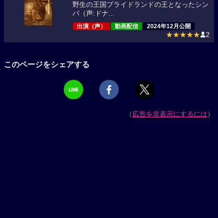
野生の王国プライドランドの王となったシン
バ（声:ドナ...
出演（声）
動画配信
2024年12月公開
★★★★★
2
このページをシェアする
（
広告を非表示にするには
）