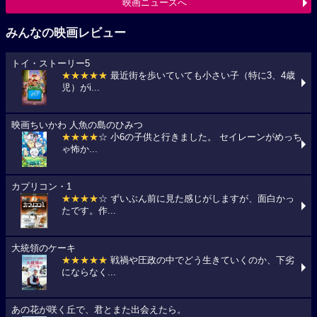
映画ニュースへ
みんなの映画レビュー
トイ・ストーリー5
★★★★★
最近街を歩いていても小さい子（特に3、4歳
児）がi...
映画ちいかわ 人魚の島のひみつ
★★★★
☆ 小6の子供と行きました。 セイレーンがめっち
ゃ怖か...
カプリコン・1
★★★★
☆ ずいぶん前に見た感じがしますが、面白かっ
たです。作...
大統領のケーキ
★★★★★
戦禍や圧政の中でどう生きていくのか、下劣
にならなく...
あの花が咲く丘で、君とまた出会えたら。