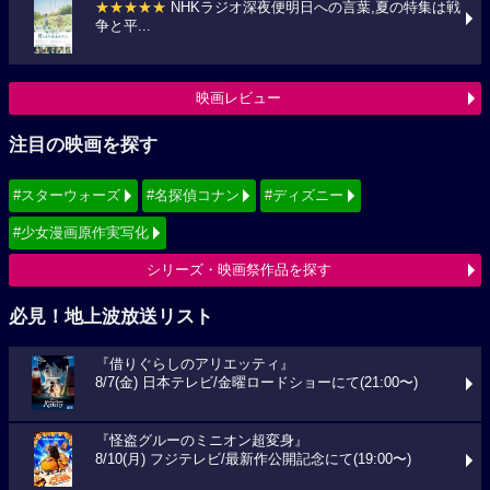
★★★★★
NHKラジオ深夜便明日への言葉,夏の特集は戦
争と平...
映画レビュー
注目の映画を探す
#スターウォーズ
#名探偵コナン
#ディズニー
#少女漫画原作実写化
シリーズ・映画祭作品を探す
必見！地上波放送リスト
『借りぐらしのアリエッティ』
8/7(金) 日本テレビ/金曜ロードショーにて(21:00〜)
『怪盗グルーのミニオン超変身』
8/10(月) フジテレビ/最新作公開記念にて(19:00〜)