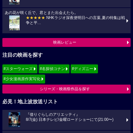
あの花が咲く丘で、君とまた出会えたら。
★★★★★
NHKラジオ深夜便明日への言葉,夏の特集は戦
争と平...
映画レビュー
注目の映画を探す
#スターウォーズ
#名探偵コナン
#ディズニー
#少女漫画原作実写化
シリーズ・映画祭作品を探す
必見！地上波放送リスト
『借りぐらしのアリエッティ』
8/7(金) 日本テレビ/金曜ロードショーにて(21:00〜)