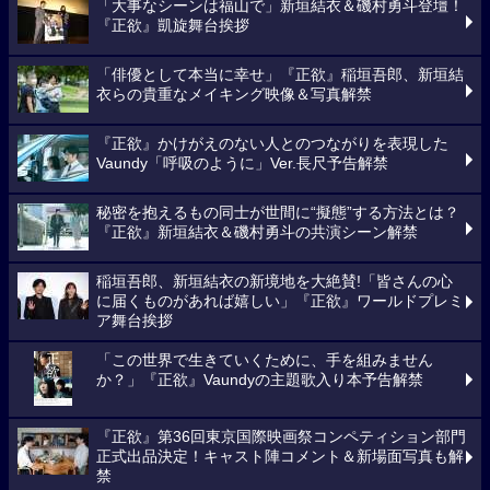
「大事なシーンは福山で」新垣結衣＆磯村勇斗登壇！
『正欲』凱旋舞台挨拶
「俳優として本当に幸せ」『正欲』稲垣吾郎、新垣結
衣らの貴重なメイキング映像＆写真解禁
『正欲』かけがえのない人とのつながりを表現した
Vaundy「呼吸のように」Ver.長尺予告解禁
秘密を抱えるもの同士が世間に“擬態”する方法とは？
『正欲』新垣結衣＆磯村勇斗の共演シーン解禁
稲垣吾郎、新垣結衣の新境地を大絶賛!「皆さんの心
に届くものがあれば嬉しい」『正欲』ワールドプレミ
ア舞台挨拶
「この世界で生きていくために、手を組みません
か？」『正欲』Vaundyの主題歌入り本予告解禁
『正欲』第36回東京国際映画祭コンペティション部門
正式出品決定！キャスト陣コメント＆新場面写真も解
禁