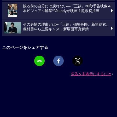
観る前の自分には戻れない―『正欲』30秒予告映像＆
本ビジュアル解禁!!Vaundyが映画主題歌初担当
その表情の理由とは─『正欲』稲垣吾郎、新垣結衣、
磯村勇斗ら主要キャスト新場面写真解禁
このページをシェアする
（
広告を非表示にするには
）