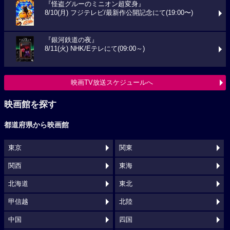
『怪盗グルーのミニオン超変身』
8/10(月) フジテレビ/最新作公開記念にて(19:00〜)
『銀河鉄道の夜』
8/11(火) NHK/Eテレにて(09:00～)
映画TV放送スケジュールへ
映画館を探す
都道府県から映画館
東京
関東
関西
東海
北海道
東北
甲信越
北陸
中国
四国