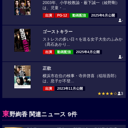
2003年、小学校教諭・薮下誠一（綾野剛）
は、児童・...
出演
PG-12
動画配信
2025年6月公開
-
ゴーストキラー
ストレスの多い日々を送る女子大生のふみか
（髙石あかり...
出演
動画配信
2025年4月公開
-
正欲
横浜市在住の検事・寺井啓喜（稲垣吾郎）
は、息子が不登...
出演
2023年11月公開
★★★★☆
3
東
野絢香 関連ニュース 9件