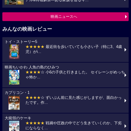
アル&特報解禁―ある家族を巡る今...
映画ニュースへ
みんなの映画レビュー
トイ・ストーリー5
★★★★★
最近街を歩いていても小さい子（特に3、4歳
児）がi...
映画ちいかわ 人魚の島のひみつ
★★★★
☆ 小6の子供と行きました。 セイレーンがめっち
ゃ怖か...
カプリコン・1
★★★★
☆ ずいぶん前に見た感じがしますが、面白かっ
たです。作...
大統領のケーキ
★★★★★
戦禍や圧政の中でどう生きていくのか、下劣
にならなく...