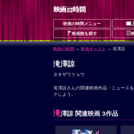
映画の時間メニュー
映画館を探す
映画の時間
→
映画キャスト
→ 滝澤諒
滝澤諒
タキザワリョウ
滝澤諒さんの関連映画作品・ニュースを
クしよう。
滝
澤諒 関連映画 3作品