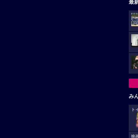
最
み
ト
映