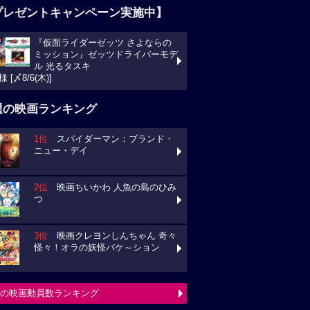
プレゼントキャンペーン実施中】
『仮面ライダーゼッツ さよならの
ミッション』ゼッツドライバーモデ
ル 光るタスキ
様 [〆8/6(木)]
週の映画ランキング
1位
スパイダーマン：ブランド・
ニュー・デイ
2位
映画ちいかわ 人魚の島のひみ
つ
3位
映画クレヨンしんちゃん 奇々
怪々！オラの妖怪バケ～ション
の映画動員数ランキング