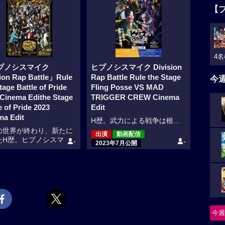
【
4名
プノシスマイク
ヒプノシスマイク Division
sion Rap Battle」Rule
Rap Battle Rule the Stage
今
tage Battle of Pride
Fling Posse VS MAD
 Cinema Edithe Stage
TRIGGER CREW Cinema
e of Pride 2023
Edit
ma Edit
H歴。武力による戦争は根...
の世界が終わり、新たに
出演
動画配信
たH歴。ヒプノシスマ
-
-
2023年7月公開
動画配信
4年2月公開
今週