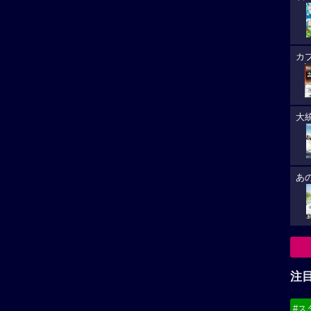
カ
大
あ
注
#ス