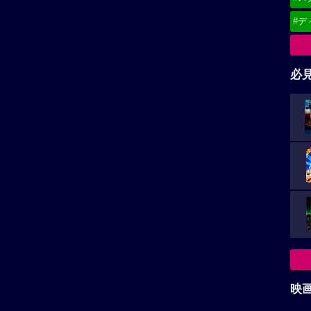
#デ
必
映