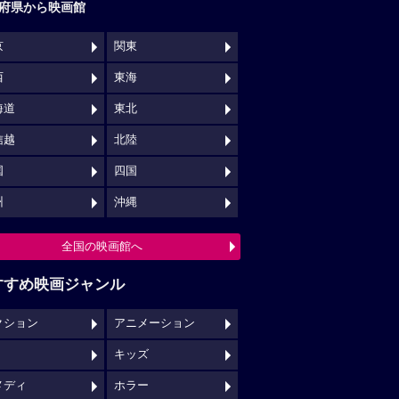
府県から映画館
京
関東
西
東海
海道
東北
信越
北陸
国
四国
州
沖縄
全国の映画館へ
すすめ映画ジャンル
クション
アニメーション
キッズ
メディ
ホラー