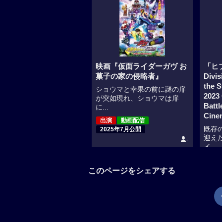
映画『仮面ライダーガヴ お
「ヒ
菓子の家の侵略者』
Divi
the S
ショウマと幸果の前に謎の扉
2023
が突如現れ、ショウマは扉
Battl
に...
Cine
出演
動画配信
既存
2025年7月公開
迎え
-
イ...
出演
202
このページをシェアする