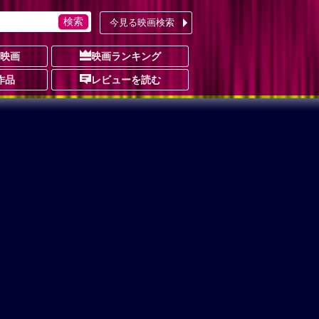
今見る映画検索
の映画
映画ランキング
作品
レビューを読む