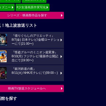
ィズニー
#少女漫画原作実写化
シリーズ・映画祭作品を探す
見！地上波放送リスト
『借りぐらしのアリエッティ』
8/7(金) 日本テレビ/金曜ロードショ
ーにて(21:00〜)
『怪盗グルーのミニオン超変身』
8/10(月) フジテレビ/最新作公開記
念にて(19:00〜)
『銀河鉄道の夜』
8/11(火) NHK/Eテレにて(09:00～)
映画TV放送スケジュールへ
画館を探す