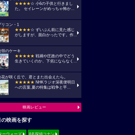
★★★★
☆ 小6の子供と行きまし
た。 セイレーンがめっちゃ怖か...
プリコン・1
★★★★
☆ ずいぶん前に見た感じ
がしますが、面白かったです。作...
統領のケーキ
★★★★★
戦禍や圧政の中でどう
生きていくのか、下劣にならなく...
の花が咲く丘で、君とまた出会えたら。
★★★★★
NHKラジオ深夜便明日
への言葉,夏の特集は戦争と平...
映画レビュー
目の映画を探す
ターウォーズ
#名探偵コナン