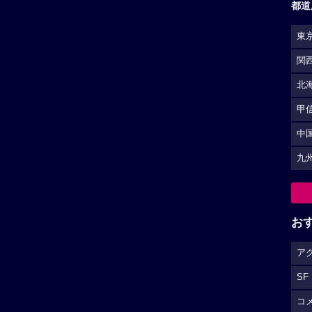
都道
東
関
北
甲
中
九
お
ア
SF
コ