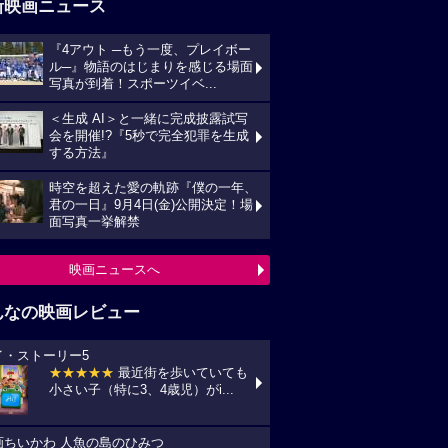
新映画ニュース
『4アウト ─もう一度、プレイボー
ル─』物語のはじまりを感じる場面
写真が到着！スポーツイベ...
＜生成 AI＞と一緒に完成披露試写
会を開催!?『5秒で完全犯罪を生成
する方法』
時空を超えた愛の軌跡『僕の一年、
君の一日』9月4日(金)公開決定！場
面写真一挙解禁
映画ニュースへ
んなの映画レビュー
イ・ストーリー5
★★★★★
最近街を歩いていても
小さい子（特に3、4歳児）がi...
画ちいかわ 人魚の島のひみつ