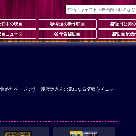
上映中の映画
今週の新作映画
近日公開
映画ニュース
予告編動画
動画配信
集めたページです。滝澤諒さんの気になる情報をチェッ