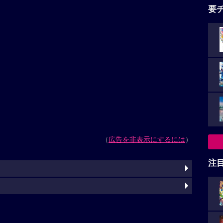
要
（
広告を非表示にするには
）
注