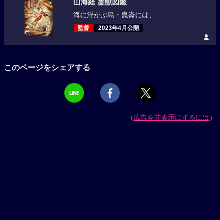
山海経 霊獣図鑑
海に浮かぶ島・崑崙には、...
監督
2023年4月公開
-
このページをシェアする
（
広告を非表示にするには
）