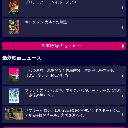
プロジェクト・ヘイル・メアリー
キングダム 大将軍の帰還
動画配信作品をチェック
最新映画ニュース
「八つ墓村」悪夢的な予告編解禁、主題歌は松本孝弘
（B’z）率いるTMGが担当
フランシス・ンら出演。中年男たちがボートレースに挑む
「逆流の男たち」
『ブルーヘロン』10月23日(金)公開決定！ポスタービジュ
アル&特報解禁―ある家族を巡る今...