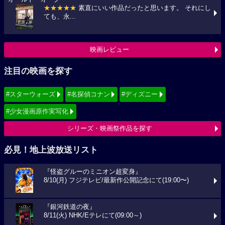
★★★★★
素直にいい作品だったと思います。 それにし
ても、永...
映画レビュー
注目の映画を探す
#スターウォーズ
#名探偵コナン
#ディズニー
#少女漫画原作実写化
シリーズ・映画祭作品を探す
必見！地上波放送リスト
『怪盗グルーのミニオン超変身』
8/10(月) フジテレビ/最新作公開記念にて(19:00〜)
『銀河鉄道の夜』
8/11(火) NHK/Eテレにて(09:00～)