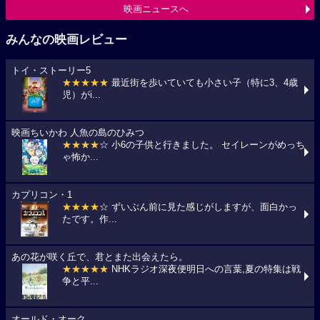
映画ニュースへ
みんなの映画レビュー
トイ・ストーリー5
★★★★★
最近街を歩いていても小さい子（特に3、4歳
児）がi...
映画ちいかわ 人魚の島のひみつ
★★★★
☆ 小6の子供と行きました。 セイレーンがめっち
ゃ怖か...
カプリコン・1
★★★★
☆ ずいぶん前に見た感じがしますが、面白かっ
たです。作...
あの花が咲く丘で、君とまた出会えたら。
★★★★★
NHKラジオ深夜便明日への言葉,夏の特集は戦
争と平...
オールド・オーク