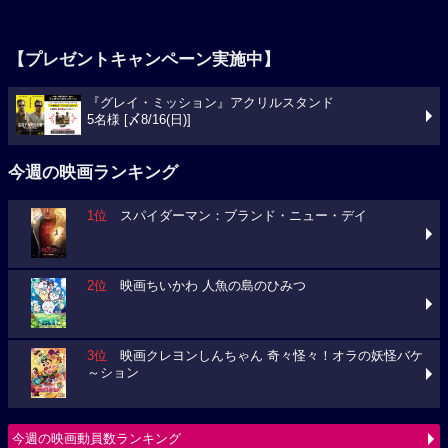
【プレゼントキャンペーン実施中】
『グレイ・ミッション』アクリルスタンド
5名様 [〆8/16(日)]
今週の映画ランキング
1位
スパイダーマン：ブランド・ニュー・デイ
2位
映画ちいかわ 人魚の島のひみつ
3位
映画クレヨンしんちゃん 奇々怪々！オラの妖怪バケ
～ション
今週の映画動員数ランキング