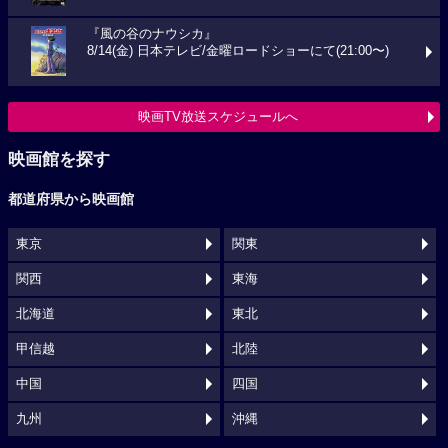
『風の谷のナウシカ』
8/14(金) 日本テレビ/金曜ロードショーにて(21:00〜)
映画TV放送スケジュールへ
映画館を探す
都道府県から映画館
東京
関東
関西
東海
北海道
東北
甲信越
北陸
中国
四国
九州
沖縄