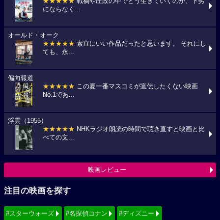
★★★★★
戦禍や圧政の中でどう生きていくのか、下劣
にならなく...
オールド・オーク
★★★★★
素直にいい作品だったと思います。 それにし
ても、永...
偏向報道
★★★★★
この夏一番マスコミが宣伝したくない映画
No.1であ...
浮雲（1955）
★★★★★
NHKラジオ朗読の時間で聴き直すと映画と比
べての文...
映画レビュー
注目の映画を探す
#スターウォーズ
#名探偵コナン
#ディズニー