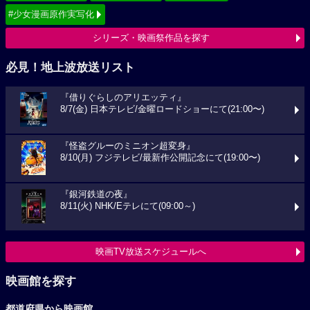
#少女漫画原作実写化
シリーズ・映画祭作品を探す
必見！地上波放送リスト
『借りぐらしのアリエッティ』
8/7(金) 日本テレビ/金曜ロードショーにて(21:00〜)
『怪盗グルーのミニオン超変身』
8/10(月) フジテレビ/最新作公開記念にて(19:00〜)
『銀河鉄道の夜』
8/11(火) NHK/Eテレにて(09:00～)
映画TV放送スケジュールへ
映画館を探す
都道府県から映画館