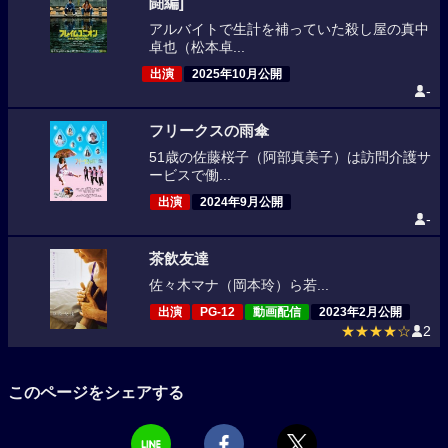
闘編]
アルバイトで生計を補っていた殺し屋の真中
卓也（松本卓...
出演
2025年10月公開
-
フリークスの雨傘
51歳の佐藤桜子（阿部真美子）は訪問介護サ
ービスで働...
出演
2024年9月公開
-
茶飲友達
佐々木マナ（岡本玲）ら若...
出演
PG-12
動画配信
2023年2月公開
★★★★☆
2
このページをシェアする