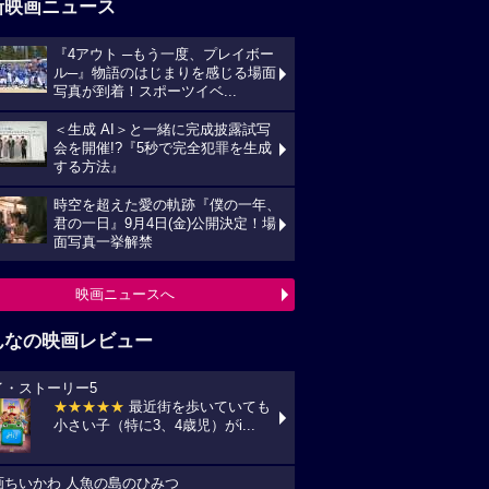
新映画ニュース
『4アウト ─もう一度、プレイボー
ル─』物語のはじまりを感じる場面
写真が到着！スポーツイベ...
＜生成 AI＞と一緒に完成披露試写
会を開催!?『5秒で完全犯罪を生成
する方法』
時空を超えた愛の軌跡『僕の一年、
君の一日』9月4日(金)公開決定！場
面写真一挙解禁
映画ニュースへ
んなの映画レビュー
イ・ストーリー5
★★★★★
最近街を歩いていても
小さい子（特に3、4歳児）がi...
画ちいかわ 人魚の島のひみつ