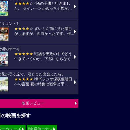
★★★★
☆ 小6の子供と行きまし
た。 セイレーンがめっちゃ怖か...
プリコン・1
★★★★
☆ ずいぶん前に見た感じ
がしますが、面白かったです。作...
統領のケーキ
★★★★★
戦禍や圧政の中でどう
生きていくのか、下劣にならなく...
の花が咲く丘で、君とまた出会えたら。
★★★★★
NHKラジオ深夜便明日
への言葉,夏の特集は戦争と平...
映画レビュー
目の映画を探す
ターウォーズ
#名探偵コナン