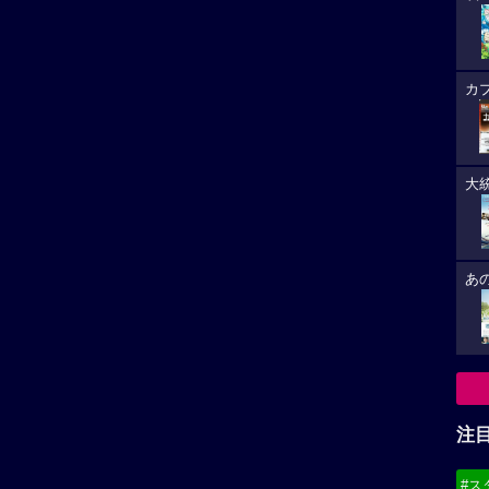
カ
大
あ
注
#ス