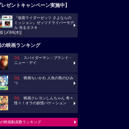
プレゼントキャンペーン実施中】
『仮面ライダーゼッツ さよならの
ミッション』ゼッツドライバーモデ
ル 光るタスキ
様 [〆8/6(木)]
週の映画ランキング
1位
スパイダーマン：ブランド・
ニュー・デイ
2位
映画ちいかわ 人魚の島のひみ
つ
3位
映画クレヨンしんちゃん 奇々
怪々！オラの妖怪バケ～ション
の映画動員数ランキング