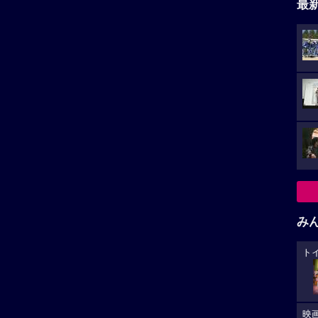
最
み
ト
映