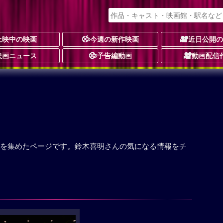
上映中の映画
今週の新作映画
近日公開
映画ニュース
予告編動画
動画配信
を集めたページです。鈴木喜明さんの気になる情報をチ