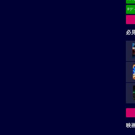
#デ
必
映