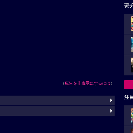
要
（
広告を非表示にするには
）
注