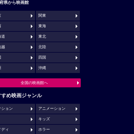
府県から映画館
京
関東
西
東海
海道
東北
信越
北陸
国
四国
州
沖縄
全国の映画館へ
すすめ映画ジャンル
クション
アニメーション
キッズ
メディ
ホラー