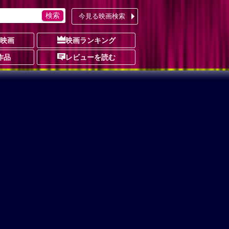
今見る映画検索
の映画
映画ランキング
作品
レビューを読む