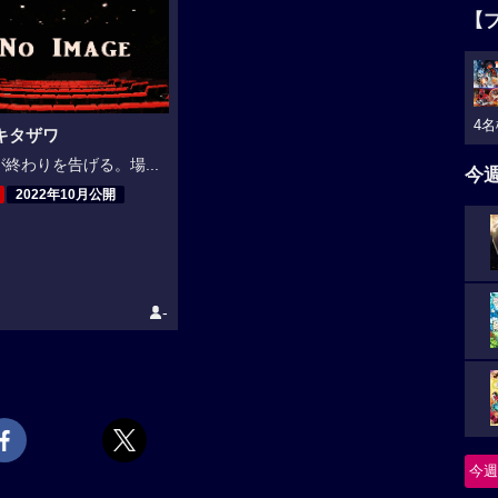
【
4名
キタザワ
終わりを告げる。場...
今
2022年10月公開
-
今週