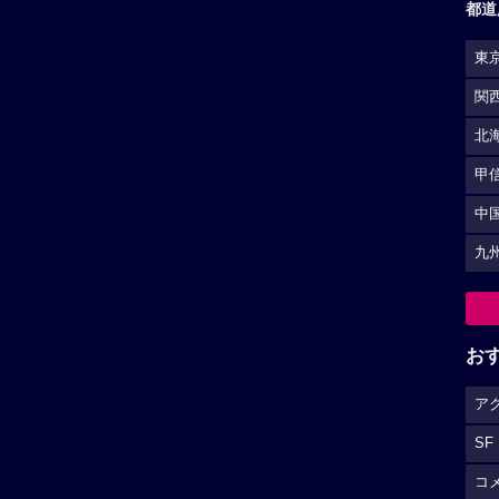
都道
東
関
北
甲
中
九
お
ア
SF
コ