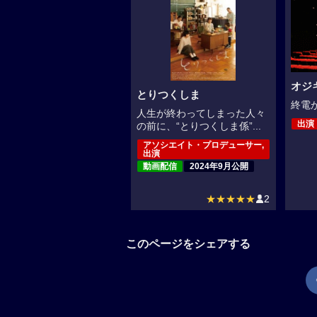
オジ
とりつくしま
終電が
人生が終わってしまった人々
出演
の前に、“とりつくしま係”...
アソシエイト・プロデューサー,
出演
動画配信
2024年9月公開
★★★★★
2
このページをシェアする