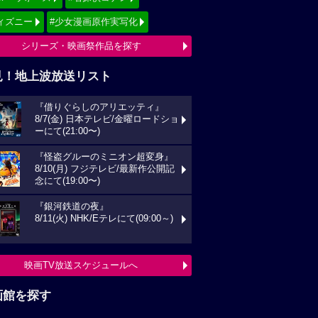
ィズニー
#少女漫画原作実写化
シリーズ・映画祭作品を探す
見！地上波放送リスト
『借りぐらしのアリエッティ』
8/7(金) 日本テレビ/金曜ロードショ
ーにて(21:00〜)
『怪盗グルーのミニオン超変身』
8/10(月) フジテレビ/最新作公開記
念にて(19:00〜)
『銀河鉄道の夜』
8/11(火) NHK/Eテレにて(09:00～)
映画TV放送スケジュールへ
画館を探す