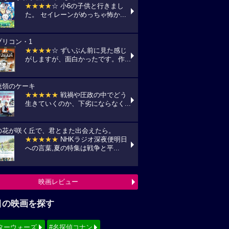
★★★★
☆ 小6の子供と行きまし
た。 セイレーンがめっちゃ怖か...
プリコン・1
★★★★
☆ ずいぶん前に見た感じ
がしますが、面白かったです。作...
統領のケーキ
★★★★★
戦禍や圧政の中でどう
生きていくのか、下劣にならなく...
の花が咲く丘で、君とまた出会えたら。
★★★★★
NHKラジオ深夜便明日
への言葉,夏の特集は戦争と平...
映画レビュー
目の映画を探す
ターウォーズ
#名探偵コナン