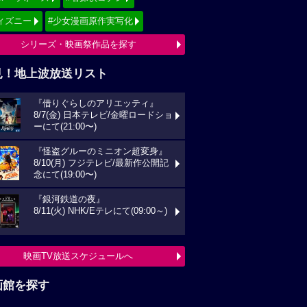
ィズニー
#少女漫画原作実写化
シリーズ・映画祭作品を探す
見！地上波放送リスト
『借りぐらしのアリエッティ』
8/7(金) 日本テレビ/金曜ロードショ
ーにて(21:00〜)
『怪盗グルーのミニオン超変身』
8/10(月) フジテレビ/最新作公開記
念にて(19:00〜)
『銀河鉄道の夜』
8/11(火) NHK/Eテレにて(09:00～)
映画TV放送スケジュールへ
画館を探す