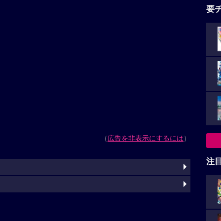
要
（
広告を非表示にするには
）
注