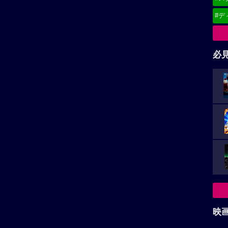
#デ
必
映