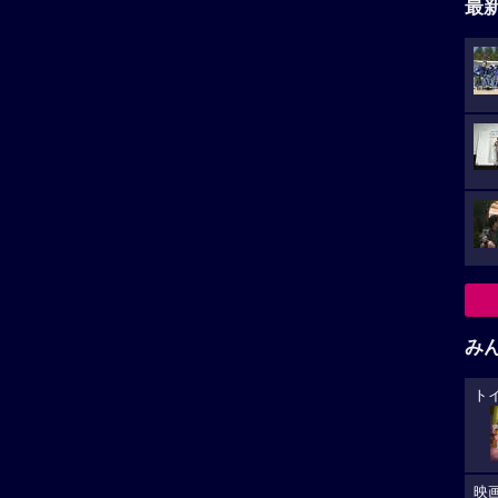
最
み
ト
映