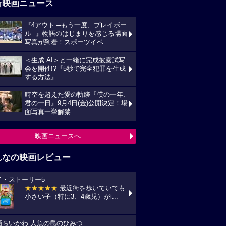
新映画ニュース
『4アウト ─もう一度、プレイボー
ル─』物語のはじまりを感じる場面
写真が到着！スポーツイベ...
＜生成 AI＞と一緒に完成披露試写
会を開催!?『5秒で完全犯罪を生成
する方法』
時空を超えた愛の軌跡『僕の一年、
君の一日』9月4日(金)公開決定！場
面写真一挙解禁
映画ニュースへ
んなの映画レビュー
イ・ストーリー5
★★★★★
最近街を歩いていても
小さい子（特に3、4歳児）がi...
画ちいかわ 人魚の島のひみつ