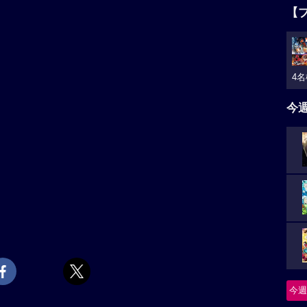
【
4名
今
今週