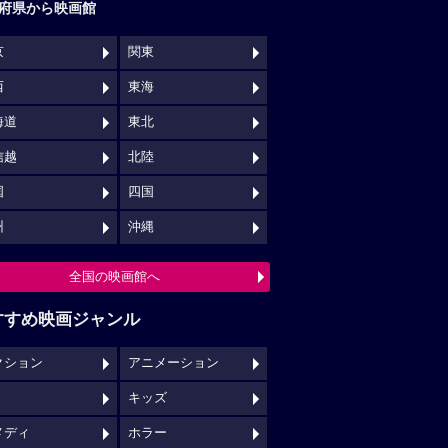
府県から映画館
京
関東
西
東海
海道
東北
信越
北陸
国
四国
州
沖縄
全国の映画館へ
すすめ映画ジャンル
クション
アニメーション
キッズ
メディ
ホラー