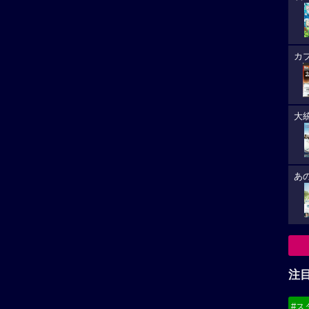
カ
大
あ
注
#ス