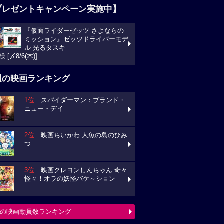
プレゼントキャンペーン実施中】
『仮面ライダーゼッツ さよならの
ミッション』ゼッツドライバーモデ
ル 光るタスキ
様 [〆8/6(木)]
週の映画ランキング
1位
スパイダーマン：ブランド・
ニュー・デイ
2位
映画ちいかわ 人魚の島のひみ
つ
3位
映画クレヨンしんちゃん 奇々
怪々！オラの妖怪バケ～ション
の映画動員数ランキング