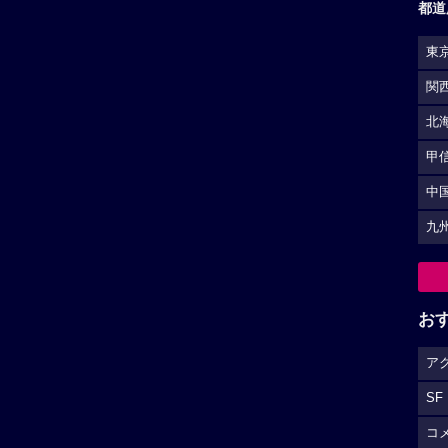
都道
東
関
北
甲
中
九
お
ア
SF
コ