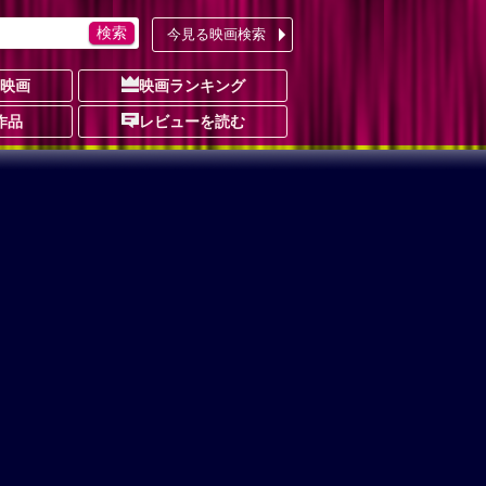
今見る映画検索
の映画
映画ランキング
作品
レビューを読む