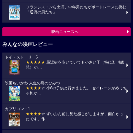
フランシス・ンら出演。中年男たちがボートレースに挑む
「逆流の男たち」
映画ニュースへ
みんなの映画レビュー
トイ・ストーリー5
★★★★★
最近街を歩いていても小さい子（特に3、4歳
児）がi...
映画ちいかわ 人魚の島のひみつ
★★★★
☆ 小6の子供と行きました。 セイレーンがめっち
ゃ怖か...
カプリコン・1
★★★★
☆ ずいぶん前に見た感じがしますが、面白かっ
たです。作...