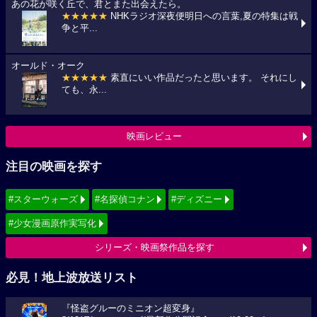
あの花が咲く丘で、君とまた出会えたら。
★★★★★
NHKラジオ深夜便明日への言葉,夏の特集は戦
争と平...
オールド・オーク
★★★★★
素直にいい作品だったと思います。 それにし
ても、永...
映画レビュー
注目の映画を探す
#スターウォーズ
#名探偵コナン
#ディズニー
#少女漫画原作実写化
シリーズ・映画祭作品を探す
必見！地上波放送リスト
『怪盗グルーのミニオン超変身』