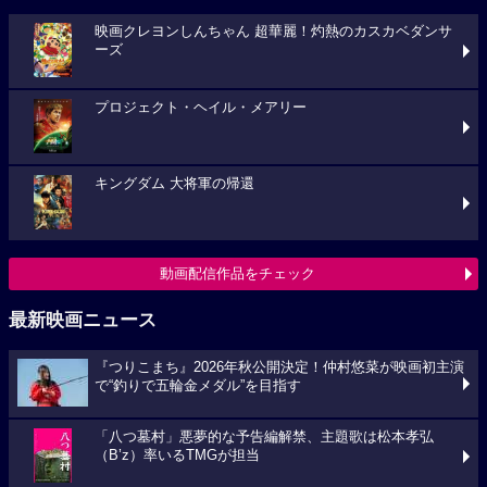
映画クレヨンしんちゃん 超華麗！灼熱のカスカベダンサ
ーズ
プロジェクト・ヘイル・メアリー
キングダム 大将軍の帰還
動画配信作品をチェック
最新映画ニュース
『つりこまち』2026年秋公開決定！仲村悠菜が映画初主演
で“釣りで五輪金メダル”を目指す
「八つ墓村」悪夢的な予告編解禁、主題歌は松本孝弘
（B’z）率いるTMGが担当