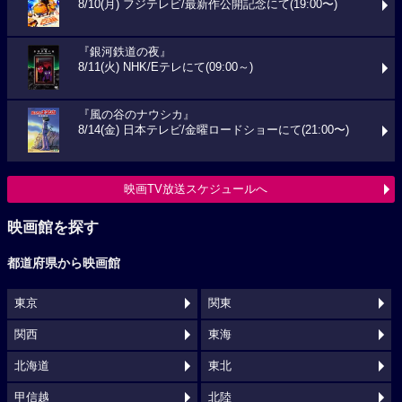
8/10(月) フジテレビ/最新作公開記念にて(19:00〜)
『銀河鉄道の夜』
8/11(火) NHK/Eテレにて(09:00～)
『風の谷のナウシカ』
8/14(金) 日本テレビ/金曜ロードショーにて(21:00〜)
映画TV放送スケジュールへ
映画館を探す
都道府県から映画館
東京
関東
関西
東海
北海道
東北
甲信越
北陸