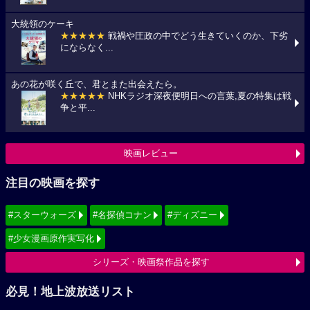
大統領のケーキ
★★★★★
戦禍や圧政の中でどう生きていくのか、下劣
にならなく...
あの花が咲く丘で、君とまた出会えたら。
★★★★★
NHKラジオ深夜便明日への言葉,夏の特集は戦
争と平...
映画レビュー
注目の映画を探す
#スターウォーズ
#名探偵コナン
#ディズニー
#少女漫画原作実写化
シリーズ・映画祭作品を探す
必見！地上波放送リスト