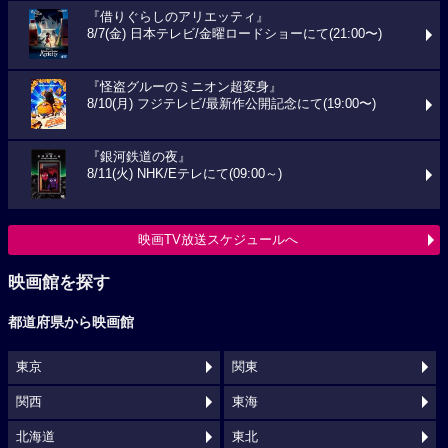
『借りぐらしのアリエッティ』
8/7(金) 日本テレビ/金曜ロードショーにて(21:00〜)
『怪盗グルーのミニオン超変身』
8/10(月) フジテレビ/最新作公開記念にて(19:00〜)
『銀河鉄道の夜』
8/11(火) NHK/Eテレにて(09:00～)
映画TV放送スケジュールへ
映画館を探す
都道府県から映画館
東京
関東
関西
東海
北海道
東北