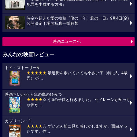
犯罪を生成する方法』
時空を超えた愛の軌跡『僕の一年、君の一日』9月4日(金)
公開決定！場面写真一挙解禁
映画ニュースへ
みんなの映画レビュー
トイ・ストーリー5
★★★★★
最近街を歩いていても小さい子（特に3、4歳
児）がi...
映画ちいかわ 人魚の島のひみつ
★★★★
☆ 小6の子供と行きました。 セイレーンがめっち
ゃ怖か...
カプリコン・1
★★★★
☆ ずいぶん前に見た感じがしますが、面白かっ
たです。作...