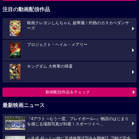
注目の動画配信作品
映画クレヨンしんちゃん 超華麗！灼熱のカスカベダンサ
ーズ
プロジェクト・ヘイル・メアリー
キングダム 大将軍の帰還
動画配信作品をチェック
最新映画ニュース
『4アウト ─もう一度、プレイボール─』物語のはじまり
を感じる場面写真が到着！スポーツイベ...
＜生成 AI＞と一緒に完成披露試写会を開催!?『5秒で完全