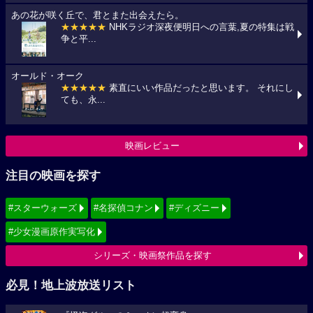
あの花が咲く丘で、君とまた出会えたら。
★★★★★
NHKラジオ深夜便明日への言葉,夏の特集は戦
争と平...
オールド・オーク
★★★★★
素直にいい作品だったと思います。 それにし
ても、永...
映画レビュー
注目の映画を探す
#スターウォーズ
#名探偵コナン
#ディズニー
#少女漫画原作実写化
シリーズ・映画祭作品を探す
必見！地上波放送リスト