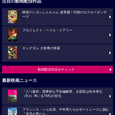
注目の動画配信作品
映画クレヨンしんちゃん 超華麗！灼熱のカスカベダンサ
ーズ
プロジェクト・ヘイル・メアリー
キングダム 大将軍の帰還
動画配信作品をチェック
最新映画ニュース
「八つ墓村」悪夢的な予告編解禁、主題歌は松本孝弘
（B’z）率いるTMGが担当
フランシス・ンら出演。中年男たちがボートレースに挑む
「逆流の男たち」