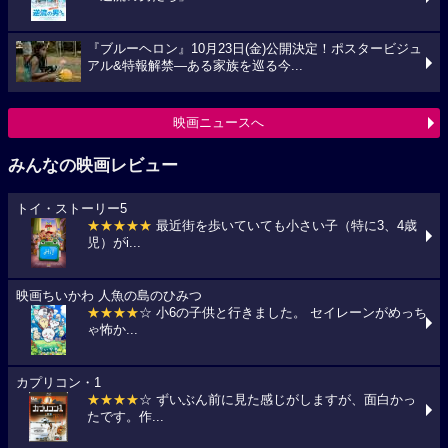
『ブルーヘロン』10月23日(金)公開決定！ポスタービジュ
アル&特報解禁―ある家族を巡る今...
映画ニュースへ
みんなの映画レビュー
トイ・ストーリー5
★★★★★
最近街を歩いていても小さい子（特に3、4歳
児）がi...
映画ちいかわ 人魚の島のひみつ
★★★★
☆ 小6の子供と行きました。 セイレーンがめっち
ゃ怖か...
カプリコン・1
★★★★
☆ ずいぶん前に見た感じがしますが、面白かっ
たです。作...