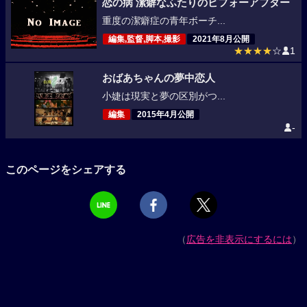
恋の病 潔癖なふたりのビフォーアフター
重度の潔癖症の青年ボーチ...
編集,監督,脚本,撮影
2021年8月公開
★★★★
☆
1
おばあちゃんの夢中恋人
小婕は現実と夢の区別がつ...
編集
2015年4月公開
-
このページをシェアする
（
広告を非表示にするには
）