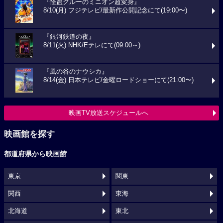
『怪盗グルーのミニオン超変身』
8/10(月) フジテレビ/最新作公開記念にて(19:00〜)
『銀河鉄道の夜』
8/11(火) NHK/Eテレにて(09:00～)
『風の谷のナウシカ』
8/14(金) 日本テレビ/金曜ロードショーにて(21:00〜)
映画TV放送スケジュールへ
映画館を探す
都道府県から映画館
東京
関東
関西
東海
北海道
東北