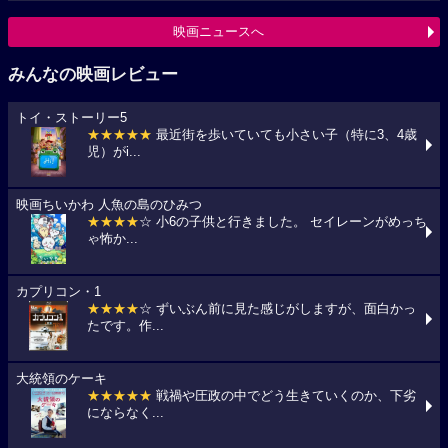
映画ニュースへ
みんなの映画レビュー
トイ・ストーリー5
★★★★★
最近街を歩いていても小さい子（特に3、4歳
児）がi...
映画ちいかわ 人魚の島のひみつ
★★★★
☆ 小6の子供と行きました。 セイレーンがめっち
ゃ怖か...
カプリコン・1
★★★★
☆ ずいぶん前に見た感じがしますが、面白かっ
たです。作...
大統領のケーキ
★★★★★
戦禍や圧政の中でどう生きていくのか、下劣
にならなく...