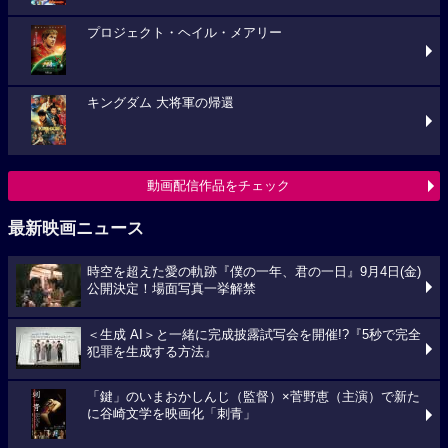
プロジェクト・ヘイル・メアリー
キングダム 大将軍の帰還
動画配信作品をチェック
最新映画ニュース
時空を超えた愛の軌跡『僕の一年、君の一日』9月4日(金)
公開決定！場面写真一挙解禁
＜生成 AI＞と一緒に完成披露試写会を開催!?『5秒で完全
犯罪を生成する方法』
「鍵」のいまおかしんじ（監督）×菅野恵（主演）で新た
に谷崎文学を映画化「刺青」