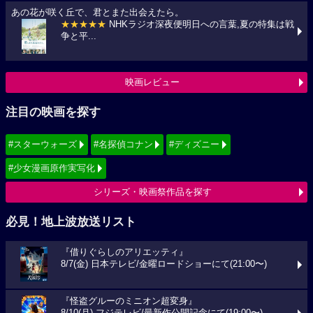
あの花が咲く丘で、君とまた出会えたら。
★★★★★
NHKラジオ深夜便明日への言葉,夏の特集は戦
争と平...
映画レビュー
注目の映画を探す
#スターウォーズ
#名探偵コナン
#ディズニー
#少女漫画原作実写化
シリーズ・映画祭作品を探す
必見！地上波放送リスト
『借りぐらしのアリエッティ』
8/7(金) 日本テレビ/金曜ロードショーにて(21:00〜)
『怪盗グルーのミニオン超変身』