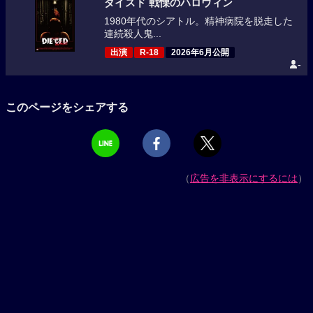
ダイスド 戦慄のハロウィン
1980年代のシアトル。精神病院を脱走した
連続殺人鬼...
出演
R-18
2026年6月公開
-
このページをシェアする
（
広告を非表示にするには
）