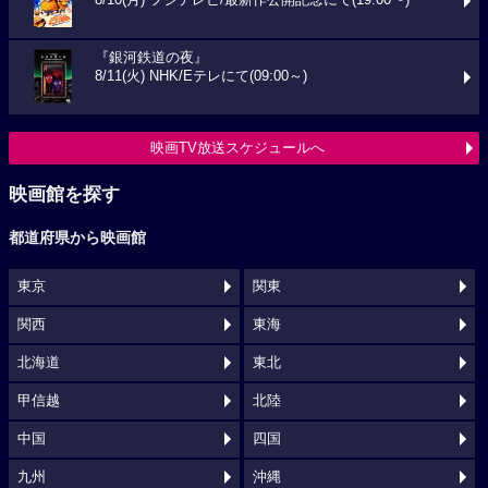
8/10(月) フジテレビ/最新作公開記念にて(19:00〜)
『銀河鉄道の夜』
8/11(火) NHK/Eテレにて(09:00～)
映画TV放送スケジュールへ
映画館を探す
都道府県から映画館
東京
関東
関西
東海
北海道
東北
甲信越
北陸
中国
四国
九州
沖縄