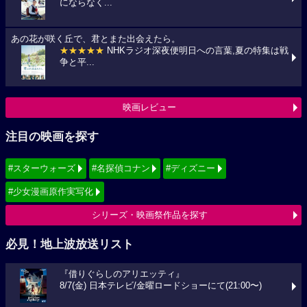
にならなく...
あの花が咲く丘で、君とまた出会えたら。
★★★★★
NHKラジオ深夜便明日への言葉,夏の特集は戦
争と平...
映画レビュー
注目の映画を探す
#スターウォーズ
#名探偵コナン
#ディズニー
#少女漫画原作実写化
シリーズ・映画祭作品を探す
必見！地上波放送リスト
『借りぐらしのアリエッティ』
8/7(金) 日本テレビ/金曜ロードショーにて(21:00〜)