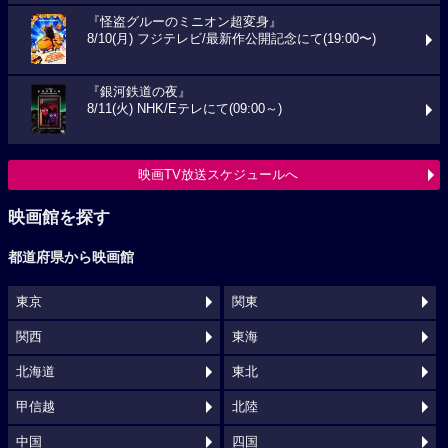
『怪盗グルーのミニオン超変身』
8/10(月) フジテレビ/最新作公開記念にて(19:00〜)
『銀河鉄道の夜』
8/11(火) NHK/Eテレにて(09:00～)
映画TV放送スケジュールへ
映画館を探す
都道府県から映画館
東京
関東
関西
東海
北海道
東北
甲信越
北陸
中国
四国