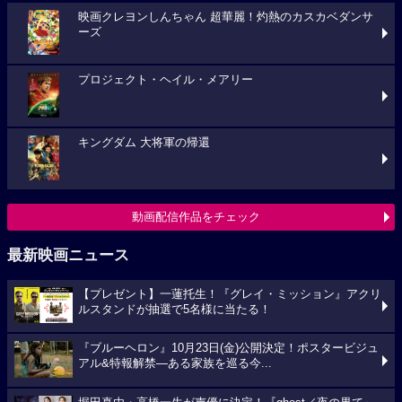
映画クレヨンしんちゃん 超華麗！灼熱のカスカベダンサ
ーズ
プロジェクト・ヘイル・メアリー
キングダム 大将軍の帰還
動画配信作品をチェック
最新映画ニュース
【プレゼント】一蓮托生！『グレイ・ミッション』アクリ
ルスタンドが抽選で5名様に当たる！
『ブルーヘロン』10月23日(金)公開決定！ポスタービジュ
アル&特報解禁―ある家族を巡る今...