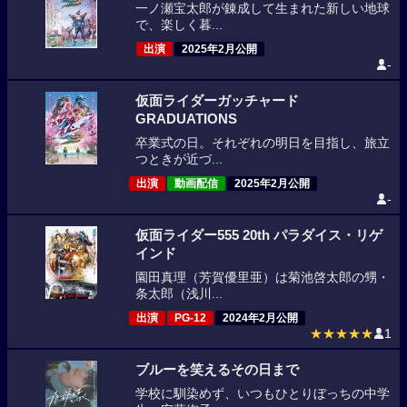
一ノ瀬宝太郎が錬成して生まれた新しい地球
で、楽しく暮...
出演
2025年2月公開
-
仮面ライダーガッチャード
GRADUATIONS
卒業式の日。それぞれの明日を目指し、旅立
つときが近づ...
出演
動画配信
2025年2月公開
-
仮面ライダー555 20th パラダイス・リゲ
インド
園田真理（芳賀優里亜）は菊池啓太郎の甥・
条太郎（浅川...
出演
PG-12
2024年2月公開
★★★★★
1
ブルーを笑えるその日まで
学校に馴染めず、いつもひとりぼっちの中学