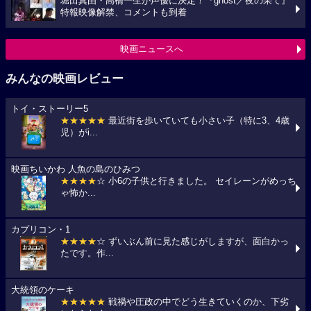
堀田真由・高橋一生が声優に決定！『ghost／夜の果て』
特報映像解禁、コメントも到着
映画ニュースへ
みんなの映画レビュー
トイ・ストーリー5
★★★★★
最近街を歩いていても小さい子（特に3、4歳
児）がi...
映画ちいかわ 人魚の島のひみつ
★★★★
☆ 小6の子供と行きました。 セイレーンがめっち
ゃ怖か...
カプリコン・1
★★★★
☆ ずいぶん前に見た感じがしますが、面白かっ
たです。作...
大統領のケーキ
★★★★★
戦禍や圧政の中でどう生きていくのか、下劣