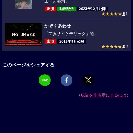
生・安藤絢子...
出演
動画配信
2023年12月公開
★★★★★
1
かぞくあわせ
「左腕サイケデリック」徳...
出演
2019年9月公開
★★★★★
2
このページをシェアする
（
広告を非表示にするには
）