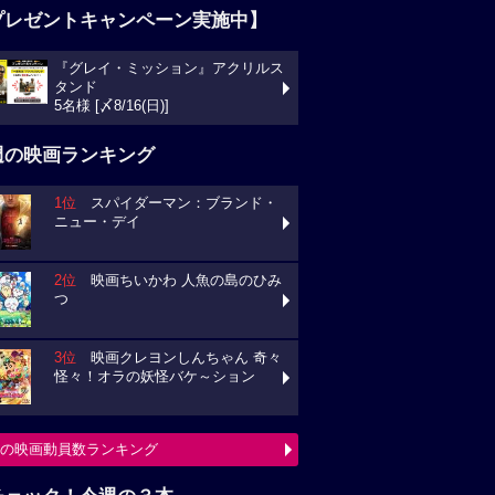
プレゼントキャンペーン実施中】
『グレイ・ミッション』アクリルス
タンド
5名様 [〆8/16(日)]
週の映画ランキング
1位
スパイダーマン：ブランド・
ニュー・デイ
2位
映画ちいかわ 人魚の島のひみ
つ
3位
映画クレヨンしんちゃん 奇々
怪々！オラの妖怪バケ～ション
の映画動員数ランキング