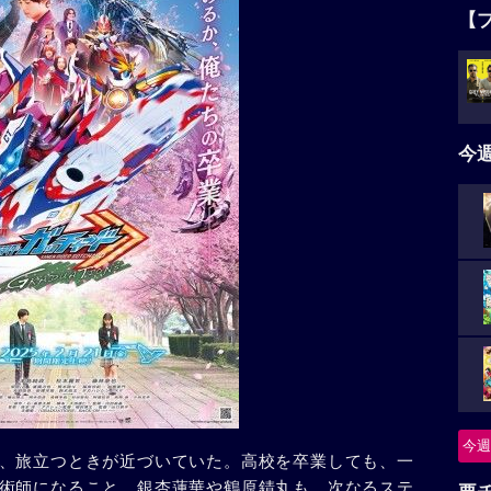
【
今
今週
、旅立つときが近づいていた。高校を卒業しても、一
術師になること。銀杏蓮華や鶴原錆丸も、次なるステ