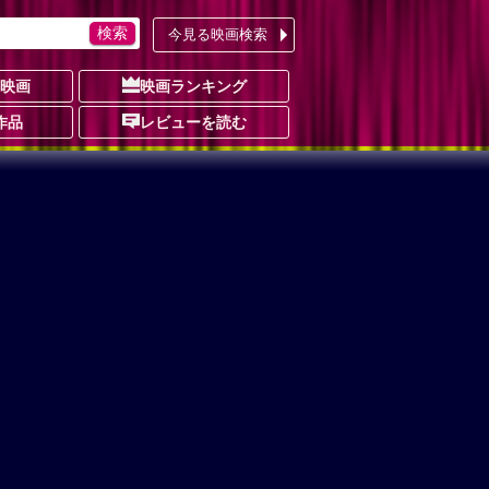
今見る映画検索
の映画
映画ランキング
作品
レビューを読む