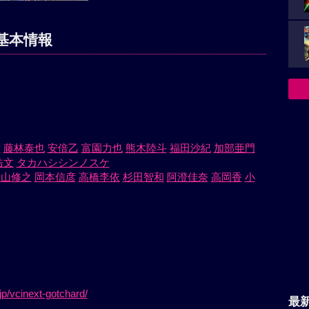
基本情報
世
藤林泰也
安倍乙
富園力也
熊木陸斗
福田沙紀
加部亜門
浩文
タカハシシンノスケ
檜山修之
岡本信彦
高橋李依
杉田智和
阿澄佳奈
高岡香
小
jp/vcinext-gotchard/
最