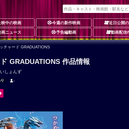
上映中の映画
今週の新作映画
近日公開
映画ニュース
予告編動画
動画配信
チャード GRADUATIONS
GRADUATIONS 作品情報
いしょんず
あり
-