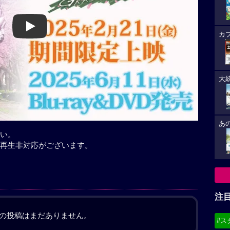
Play
カ
大
あ
い。
再生非対応がございます。
注
の投稿はまだありません。
#ス