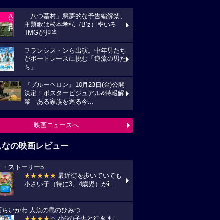
「八つ墓村」悪夢的な予告編解禁、
主題歌は松本孝弘（B’z）率いる
TMGが担当
フランシス・ンら出演。中年男たち
がボートレースに挑む「逆流の男た
ち」
『ブルーヘロン』10月23日(金)公開
決定！ポスタービジュアル&特報解
禁―ある家族を巡る今...
映画ニュースへ
んなの映画レビュー
イ・ストーリー5
★★★★★
最近街を歩いていても
小さい子（特に3、4歳児）がi...
画ちいかわ 人魚の島のひみつ
★★★★
☆ 小6の子供と行きまし