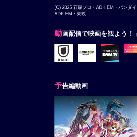
(C) 2025 石森プロ・ADK EM・バン
ADK EM・東映
動
画配信で映画を観よう！
予
告編動画