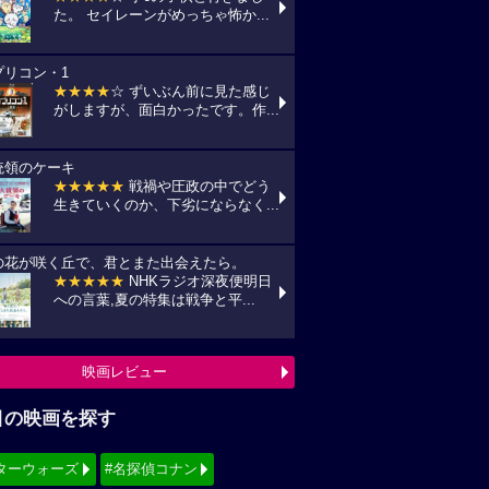
た。 セイレーンがめっちゃ怖か...
プリコン・1
★★★★
☆ ずいぶん前に見た感じ
がしますが、面白かったです。作...
統領のケーキ
★★★★★
戦禍や圧政の中でどう
生きていくのか、下劣にならなく...
の花が咲く丘で、君とまた出会えたら。
★★★★★
NHKラジオ深夜便明日
への言葉,夏の特集は戦争と平...
映画レビュー
目の映画を探す
ターウォーズ
#名探偵コナン