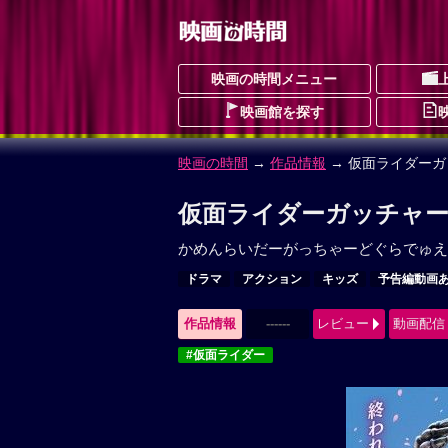
映画の時間メニュー
映画館を探す
映画の時間
→
作品情報
→ 仮面ライダーガッ
仮面ライダーガッチャード 
かめんらいだーがっちゃーどぐらでゅえ
ドラマ
アクション
キッズ
予告編動画
作品情報
------
レビュー
動画配信
#仮面ライダー