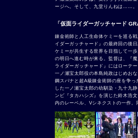
ージへ。そして、九堂りんねは……。
「仮面ライダーガッチャード GRA
錬金術師と人工生命体ケミーを巡る戦い
イダーガッチャード』の最終回の後日
ケミーが共生する世界を目指して一歩
の明日へ進む時が来る。監督は、『魔
ライダーガッチャード』にはローテー
一ノ瀬宝太郎役の本島純政はじめおな
鋼スパナと超A級錬金術師の座を争っ
した一ノ瀬宝太郎の幼馴染・九十九静
ンビ『タカハシズ』を演じた鈴木浩文
内のレーベル、Vシネクストの一作。