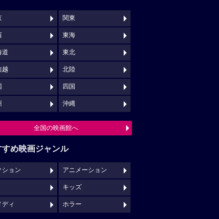
京
関東
西
東海
海道
東北
信越
北陸
国
四国
州
沖縄
全国の映画館へ
すすめ映画ジャンル
クション
アニメーション
キッズ
メディ
ホラー