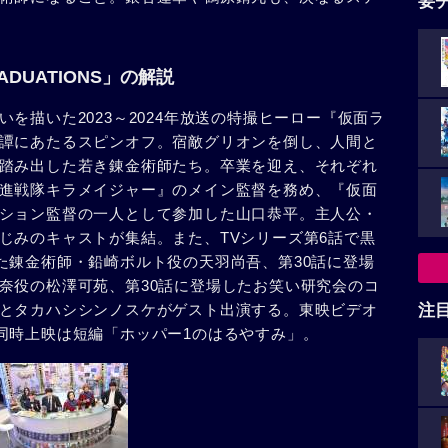
要
DUATIONS」の解説
を描いた2023～2024年放送の特撮ヒーロー『仮面ラ
譚にあたるスピンオフ。宿敵グリオンを倒し、人間と
踏み出した若き錬金術師たち。卒業を迎え、それぞれ
進戦隊キラメイジャー』のメイン監督を務め、『仮面
ション監督の一人として参加した山口恭平。主人公・
じみのキャストが集結。また、TVシリーズ第6話で黒
た錬金術師・鉛崎ボルト役の天羽尚吾、第30話に登場
奈役の松澤可苑、第30話に登場したお笑い研究会のコ
とタカハシシンノスケがゲスト出演する。東映ビデオ
注
同時上映は短編「ホッパー1のはるやすみ」。