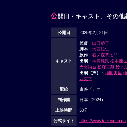
公
開日・キャスト、その他
公開日
2025年2月21日
監督
：
山口恭平
脚本
：
大西雄仁
原作
：
石ノ森章太郎
キャスト
出演
：
本島純政
松本麗
天羽尚吾
松澤可苑
鈴木
出演（声）
：
福圓美里
西克幸
配給
東映ビデオ
制作国
日本（2024）
上映時間
60分
公式サイト
https://www.toei-video.co.