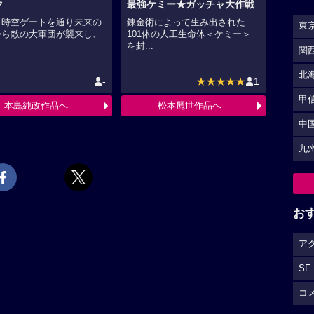
ク
最強ケミー★ガッチャ大作戦
、時空ゲートを通り未来の
錬金術によって生み出された
東
から敵の大軍団が襲来し、
101体の人工生命体＜ケミー＞
.
を封...
関
北
-
★★★★★
1
甲
本島純政作品へ
松本麗世作品へ
中
九
お
ア
SF
コ