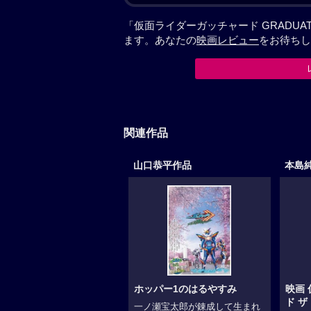
「仮面ライダーガッチャード GRADU
ます。あなたの
映画レビュー
をお待ちし
関連作品
山口恭平作品
本島
ホッパー1のはるやすみ
映画
ド 
一ノ瀬宝太郎が錬成して生まれ