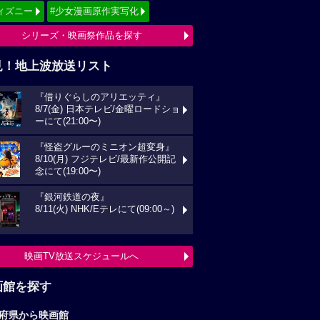
ィズニー
#少女漫画原作実写化
シリーズ・映画祭作品を探す
見！地上波放送リスト
『借りぐらしのアリエッティ』
8/7(金) 日本テレビ/金曜ロードショ
ーにて(21:00〜)
『怪盗グルーのミニオン超変身』
8/10(月) フジテレビ/最新作公開記
念にて(19:00〜)
『銀河鉄道の夜』
8/11(火) NHK/Eテレにて(09:00～)
映画TV放送スケジュールへ
画館を探す
府県から映画館