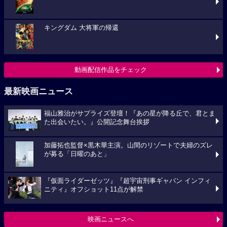
キングダム 大将軍の帰還
動画配信作品をチェック
最新映画ニュース
福山雅治がサプライズ登壇！『あの星が降る丘で、君とま
た出会いたい。』公開記念舞台挨拶
加藤拓也監督×黒木華主演。山間のリゾートで夫婦のズレ
が募る「日曜のあと」
『仮面ライダーゼッツ』『超宇宙刑事ギャバン インフィ
ニティ』オフショット11点が解禁
映画ニュースへ