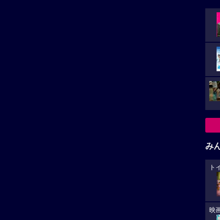
み
ト
映