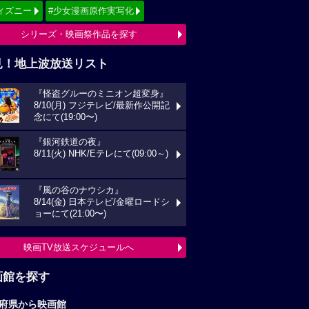
ィズニー
#少女漫画原作実写化
シリーズ・映画祭作品を探す
見！地上波放送リスト
『怪盗グルーのミニオン超変身』
8/10(月) フジテレビ/最新作公開記
念にて(19:00〜)
『銀河鉄道の夜』
8/11(火) NHK/Eテレにて(09:00～)
『風の谷のナウシカ』
8/14(金) 日本テレビ/金曜ロードシ
ョーにて(21:00〜)
映画TV放送スケジュールへ
画館を探す
府県から映画館