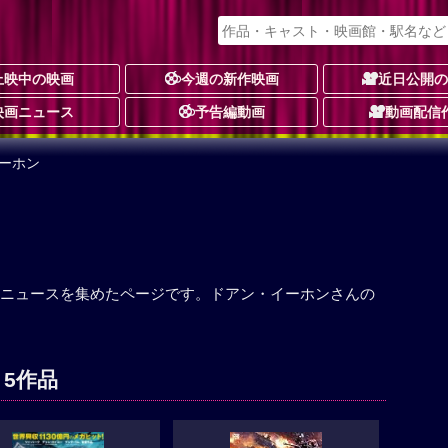
上映中の映画
今週の新作映画
近日公開
映画ニュース
予告編動画
動画配信
ーホン
ニュースを集めたページです。ドアン・イーホンさんの
 5作品