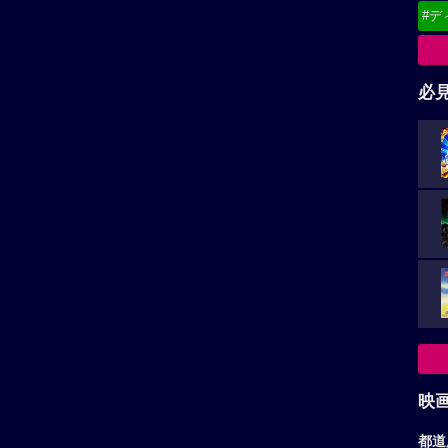
#デ
必
映
都道