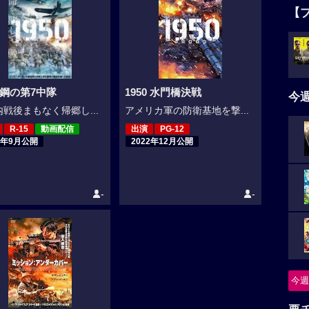
【
0 鋼の第7中隊
1950 水門橋決戦
今
戦後まもなく帰郷し...
アメリカ軍の防衛基地を撃...
R-15
動画配信
出演
PG-12
2年9月公開
2022年12月公開
-
-
今週