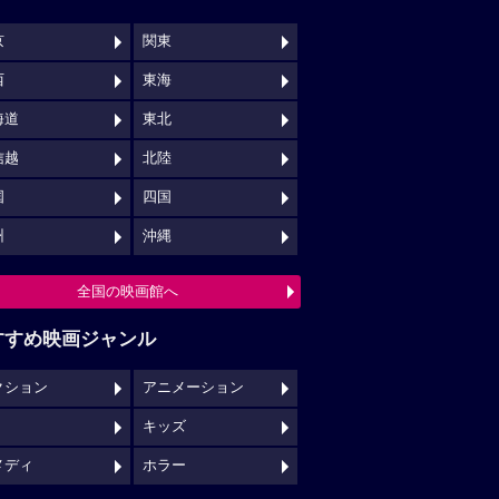
京
関東
西
東海
海道
東北
信越
北陸
国
四国
州
沖縄
全国の映画館へ
すすめ映画ジャンル
クション
アニメーション
キッズ
メディ
ホラー