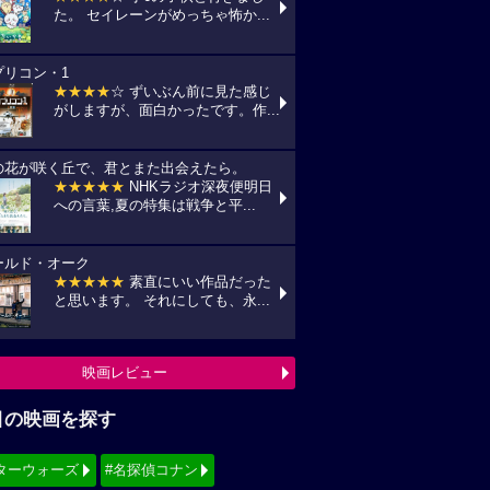
た。 セイレーンがめっちゃ怖か...
プリコン・1
★★★★
☆ ずいぶん前に見た感じ
がしますが、面白かったです。作...
の花が咲く丘で、君とまた出会えたら。
★★★★★
NHKラジオ深夜便明日
への言葉,夏の特集は戦争と平...
ールド・オーク
★★★★★
素直にいい作品だった
と思います。 それにしても、永...
映画レビュー
目の映画を探す
ターウォーズ
#名探偵コナン