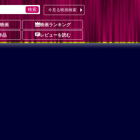
今見る映画検索
の映画
映画ランキング
作品
レビューを読む