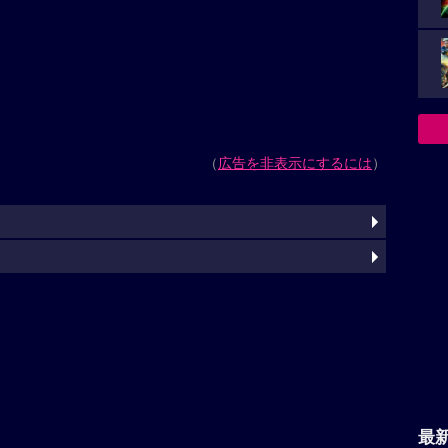
（
広告を非表示にするには
）
最