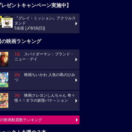
プレゼントキャンペーン実施中】
『グレイ・ミッション』アクリルス
タンド
5名様 [〆8/16(日)]
週の映画ランキング
1位
スパイダーマン：ブランド・
ニュー・デイ
2位
映画ちいかわ 人魚の島のひみ
つ
3位
映画クレヨンしんちゃん 奇々
怪々！オラの妖怪バケ～ション
の映画動員数ランキング