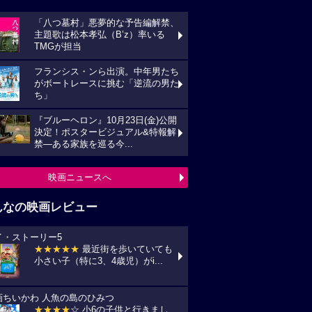
「八つ墓村」悪夢的な予告編解禁、
主題歌は松本孝弘（B’z）率いる
TMGが担当
フランシス・ンら出演。中年男たち
がボートレースに挑む「逆流の男た
ち」
『ブルーヘロン』10月23日(金)公開
決定！ポスタービジュアル&特報解
禁―ある家族を巡る今...
映画ニュースへ
んなの映画レビュー
イ・ストーリー5
★★★★★
最近街を歩いていても
小さい子（特に3、4歳児）がi...
画ちいかわ 人魚の島のひみつ
★★★★
☆ 小6の子供と行きまし