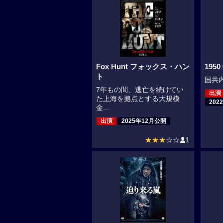
Fox Hunt フォックス・ハン
195
ト
国共内
7年もの間、逃亡を続けてい
出演
た上海を拠点とする大規模
202
金...
出演
2025年12月公開
★★★
☆☆
1