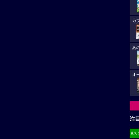
カ
あ
オ
注
#ス