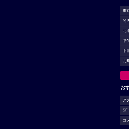
東
関
北
甲
中
九
お
ア
SF
コ