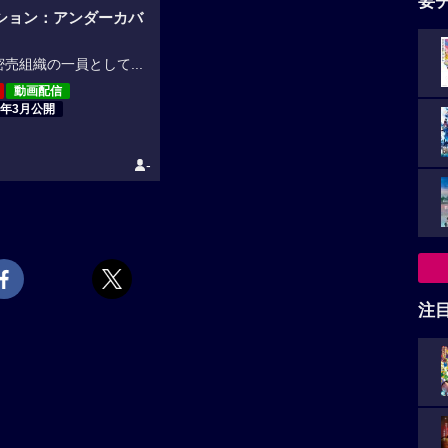
要
ション：アンダーカバ
売組織の一員として...
動画配信
8年3月公開
-
注