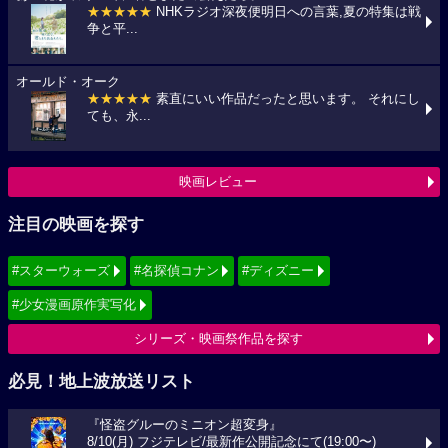
★★★★★
NHKラジオ深夜便明日への言葉,夏の特集は戦
争と平...
オールド・オーク
★★★★★
素直にいい作品だったと思います。 それにし
ても、永...
映画レビュー
注目の映画を探す
#スターウォーズ
#名探偵コナン
#ディズニー
#少女漫画原作実写化
シリーズ・映画祭作品を探す
必見！地上波放送リスト
『怪盗グルーのミニオン超変身』
8/10(月) フジテレビ/最新作公開記念にて(19:00〜)