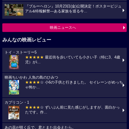
『ブルーヘロン』10月23日(金)公開決定！ポスタービジュ
アル&特報解禁―ある家族を巡る今...
映画ニュースへ
みんなの映画レビュー
トイ・ストーリー5
★★★★★
最近街を歩いていても小さい子（特に3、4歳
児）がi...
映画ちいかわ 人魚の島のひみつ
★★★★
☆ 小6の子供と行きました。 セイレーンがめっち
ゃ怖か...
カプリコン・1
★★★★
☆ ずいぶん前に見た感じがしますが、面白かっ
たです。作...
あの花が咲く丘で、君とまた出会えたら。