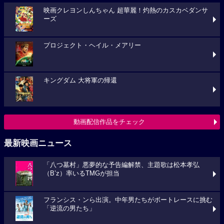
映画クレヨンしんちゃん 超華麗！灼熱のカスカベダンサ
ーズ
プロジェクト・ヘイル・メアリー
キングダム 大将軍の帰還
動画配信作品をチェック
最新映画ニュース
「八つ墓村」悪夢的な予告編解禁、主題歌は松本孝弘
（B’z）率いるTMGが担当
フランシス・ンら出演。中年男たちがボートレースに挑む
「逆流の男たち」