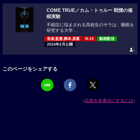
COME TRUE／カム・トゥルー 戦慄の催
眠実験
不眠症に悩まされる高校生のサラは、睡眠を
研究する大学...
音楽,監督,脚本,原案
R-15
動画配信
2024年2月公開
-
このページをシェアする
（
広告を非表示にするには
）