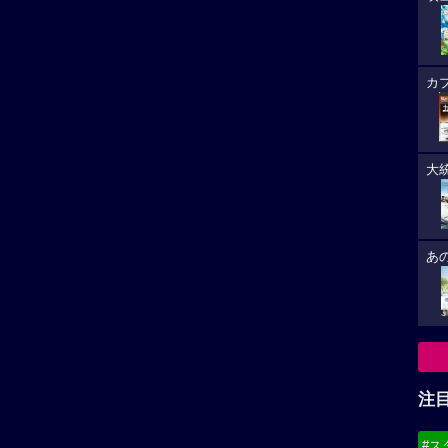
カ
大
あ
注
#ス