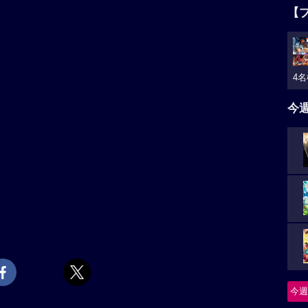
【
4名
今
今週