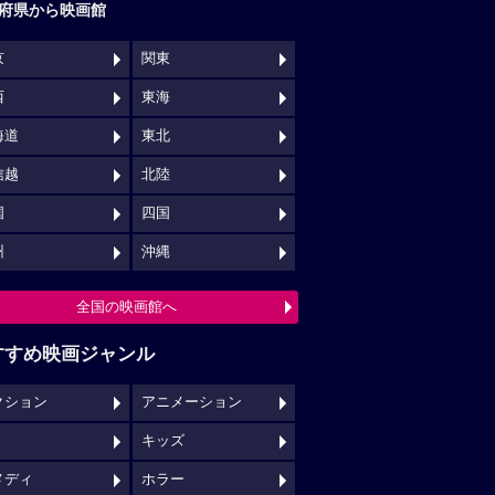
府県から映画館
京
関東
西
東海
海道
東北
信越
北陸
国
四国
州
沖縄
全国の映画館へ
すすめ映画ジャンル
クション
アニメーション
キッズ
メディ
ホラー