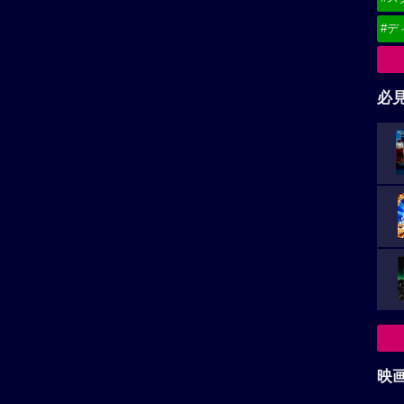
#デ
必
映