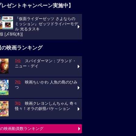
プレゼントキャンペーン実施中】
『仮面ライダーゼッツ さよならの
ミッション』ゼッツドライバーモデ
ル 光るタスキ
様 [〆8/6(木)]
週の映画ランキング
1位
スパイダーマン：ブランド・
ニュー・デイ
2位
映画ちいかわ 人魚の島のひみ
つ
3位
映画クレヨンしんちゃん 奇々
怪々！オラの妖怪バケ～ション
の映画動員数ランキング