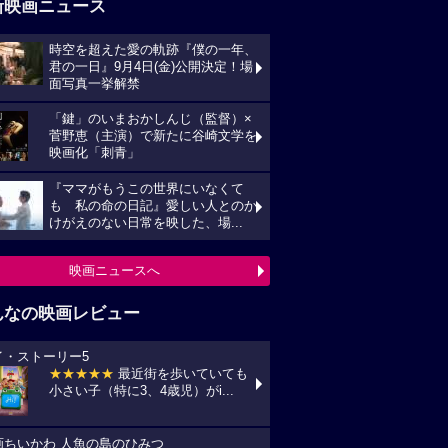
新映画ニュース
時空を超えた愛の軌跡『僕の一年、
君の一日』9月4日(金)公開決定！場
面写真一挙解禁
「鍵」のいまおかしんじ（監督）×
菅野恵（主演）で新たに谷崎文学を
映画化「刺青」
『ママがもうこの世界にいなくて
も 私の命の日記』愛しい人とのか
けがえのない日常を映した、場...
映画ニュースへ
んなの映画レビュー
イ・ストーリー5
★★★★★
最近街を歩いていても
小さい子（特に3、4歳児）がi...
画ちいかわ 人魚の島のひみつ