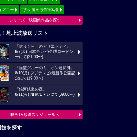
ィズニー
#少女漫画原作実写化
シリーズ・映画祭作品を探す
見！地上波放送リスト
『借りぐらしのアリエッティ』
8/7(金) 日本テレビ/金曜ロードショ
ーにて(21:00〜)
『怪盗グルーのミニオン超変身』
8/10(月) フジテレビ/最新作公開記
念にて(19:00〜)
『銀河鉄道の夜』
8/11(火) NHK/Eテレにて(09:00～)
映画TV放送スケジュールへ
画館を探す