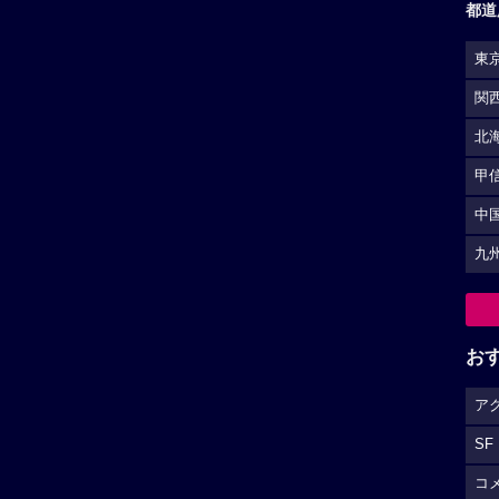
都道
東
関
北
甲
中
九
お
ア
SF
コ