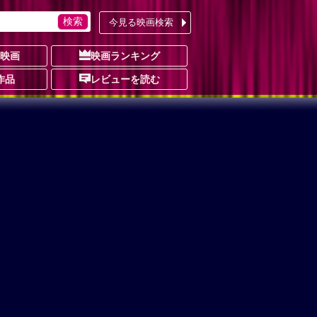
今見る映画検索
の映画
映画ランキング
作品
レビューを読む