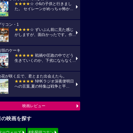
★★★★
☆ 小6の子供と行きまし
た。 セイレーンがめっちゃ怖か...
プリコン・1
★★★★
☆ ずいぶん前に見た感じ
がしますが、面白かったです。作...
統領のケーキ
★★★★★
戦禍や圧政の中でどう
生きていくのか、下劣にならなく...
の花が咲く丘で、君とまた出会えたら。
★★★★★
NHKラジオ深夜便明日
への言葉,夏の特集は戦争と平...
映画レビュー
目の映画を探す
ターウォーズ
#名探偵コナン