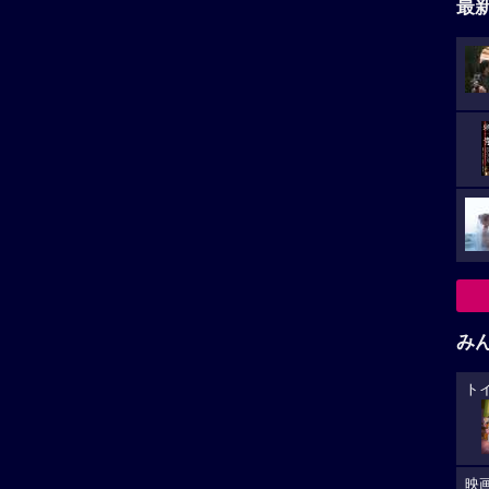
最
み
ト
映