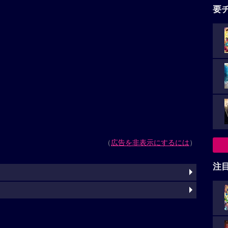
要
（
広告を非表示にするには
）
注