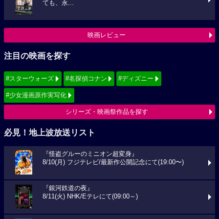
ても、永...
映画レビュー
注目の映画を探す
#スターウォーズ
#名探偵コナン
#ディズニー
#少女漫画原作実写化
シリーズ・映画祭作品を探す
必見！地上波放送リスト
『怪盗グルーのミニオン超変身』
8/10(月) フジテレビ/最新作公開記念にて(19:00〜)
『銀河鉄道の夜』
8/11(火) NHK/Eテレにて(09:00～)