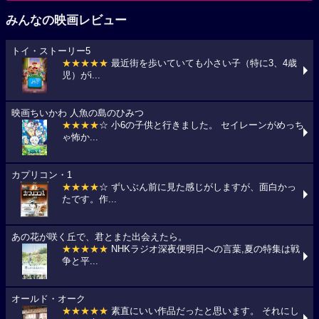
みんなの映画レビュー
トイ・ストーリー5
★★★★★
最近街を歩いていても小さい子（特に3、4歳
児）がi...
映画ちいかわ 人魚の島のひみつ
★★★★
☆ 小6の子供と行きました。 セイレーンがめっち
ゃ怖か...
カプリコン・1
★★★★
☆ ずいぶん前に見た感じがしますが、面白かっ
たです。作...
あの花が咲く丘で、君とまた出会えたら。
★★★★★
NHKラジオ深夜便明日への言葉,夏の特集は戦
争と平...
オールド・オーク
★★★★★
素直にいい作品だったと思います。 それにし