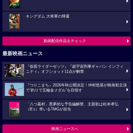
キングダム 大将軍の帰還
動画配信作品をチェック
最新映画ニュース
『仮面ライダーゼッツ』『超宇宙刑事ギャバン インフィ
ニティ』オフショット11点が解禁
『つりこまち』2026年秋公開決定！仲村悠菜が映画初主演
で“釣りで五輪金メダル”を目指す
「八つ墓村」悪夢的な予告編解禁、主題歌は松本孝弘
（B’z）率いるTMGが担当
映画ニュースへ