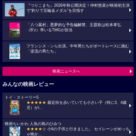
『つりこまち』2026年秋公開決定！仲村悠菜が映画初主演
で“釣りで五輪金メダル”を目指す
「八つ墓村」悪夢的な予告編解禁、主題歌は松本孝弘
（B’z）率いるTMGが担当
フランシス・ンら出演。中年男たちがボートレースに挑む
「逆流の男たち」
映画ニュースへ
みんなの映画レビュー
トイ・ストーリー5
★★★★★
最近街を歩いていても小さい子（特に3、4歳
児）がi...
映画ちいかわ 人魚の島のひみつ
★★★★
☆ 小6の子供と行きました。 セイレーンがめっち
ゃ怖か...