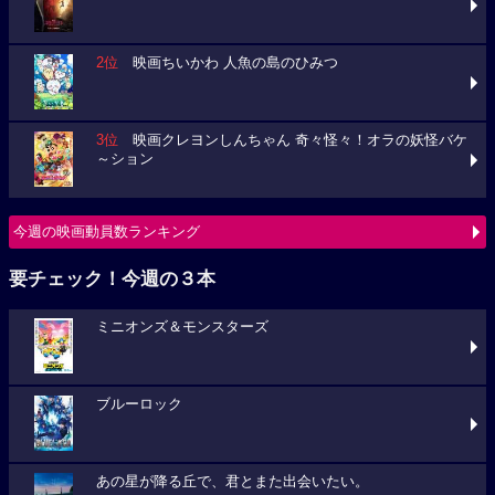
2位
映画ちいかわ 人魚の島のひみつ
3位
映画クレヨンしんちゃん 奇々怪々！オラの妖怪バケ
～ション
今週の映画動員数ランキング
要チェック！今週の３本
ミニオンズ＆モンスターズ
ブルーロック
あの星が降る丘で、君とまた出会いたい。