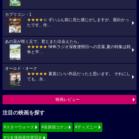
カプリコン・1
★★★★
☆ ずいぶん前に見た感じがしますが、面白かっ
たです。作...
あの花が咲く丘で、君とまた出会えたら。
★★★★★
NHKラジオ深夜便明日への言葉,夏の特集は戦
争と平...
オールド・オーク
★★★★★
素直にいい作品だったと思います。 それにし
ても、永...
映画レビュー
注目の映画を探す
#スターウォーズ
#名探偵コナン
#ディズニー
#少女漫画原作実写化