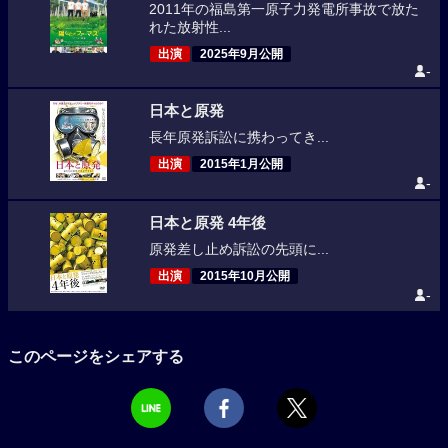
2011年の福島第一原子力発電所事故で放た
れた放射性...
出演
2025年9月公開
-
日本と原発
長年原発訴訟に携わってき...
出演
2015年1月公開
-
日本と原発 4年後
原発差し止め訴訟の先頭に...
出演
2015年10月公開
-
このページをシェアする