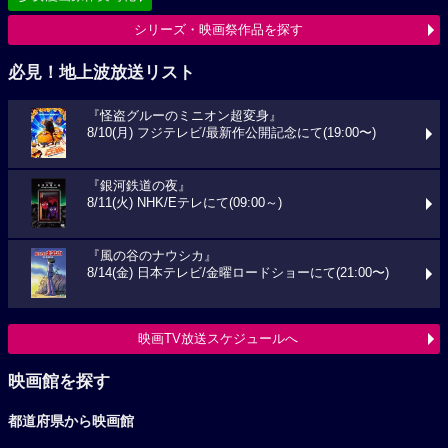
シリーズ・映画祭作品を探す
必見！地上波放送リスト
『怪盗グルーのミニオン超変身』
8/10(月) フジテレビ/最新作公開記念にて(19:00〜)
『銀河鉄道の夜』
8/11(火) NHK/Eテレにて(09:00～)
『風の谷のナウシカ』
8/14(金) 日本テレビ/金曜ロードショーにて(21:00〜)
映画TV放送スケジュールへ
映画館を探す
都道府県から映画館