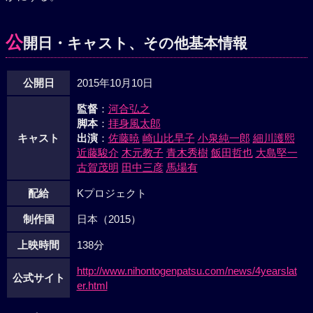
公
開日・キャスト、その他基本情報
公開日
2015年10月10日
監督
：
河合弘之
脚本
：
拝身風太郎
キャスト
出演
：
佐藤暁
崎山比早子
小泉純一郎
細川護熙
近藤駿介
木元教子
青木秀樹
飯田哲也
大島堅一
古賀茂明
田中三彦
馬場有
配給
Kプロジェクト
制作国
日本（2015）
上映時間
138分
http://www.nihontogenpatsu.com/news/4yearslat
公式サイト
er.html