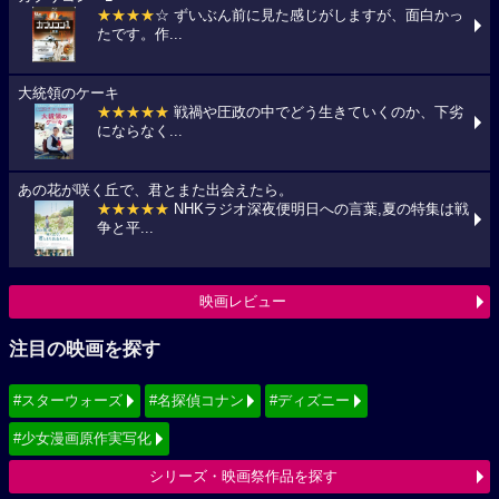
★★★★
☆ ずいぶん前に見た感じがしますが、面白かっ
たです。作...
大統領のケーキ
★★★★★
戦禍や圧政の中でどう生きていくのか、下劣
にならなく...
あの花が咲く丘で、君とまた出会えたら。
★★★★★
NHKラジオ深夜便明日への言葉,夏の特集は戦
争と平...
映画レビュー
注目の映画を探す
#スターウォーズ
#名探偵コナン
#ディズニー
#少女漫画原作実写化
シリーズ・映画祭作品を探す