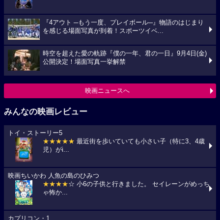
『4アウト ─もう一度、プレイボール─』物語のはじまり
を感じる場面写真が到着！スポーツイベ...
時空を超えた愛の軌跡『僕の一年、君の一日』9月4日(金)
公開決定！場面写真一挙解禁
映画ニュースへ
みんなの映画レビュー
トイ・ストーリー5
★★★★★
最近街を歩いていても小さい子（特に3、4歳
児）がi...
映画ちいかわ 人魚の島のひみつ
★★★★
☆ 小6の子供と行きました。 セイレーンがめっち
ゃ怖か...
カプリコン・1