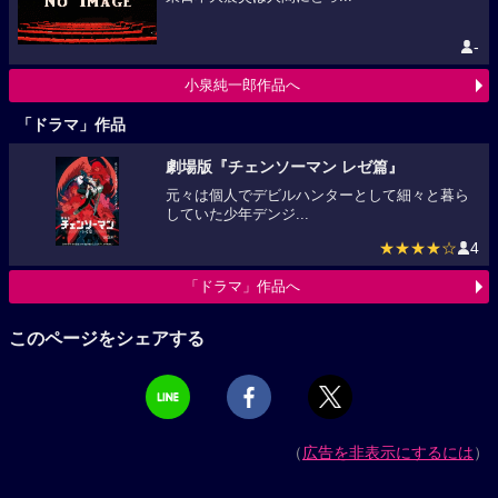
-
小泉純一郎作品へ
「ドラマ」作品
劇場版『チェンソーマン レゼ篇』
元々は個人でデビルハンターとして細々と暮ら
していた少年デンジ...
★★★★☆
4
「ドラマ」作品へ
このページをシェアする
（
広告を非表示にするには
）