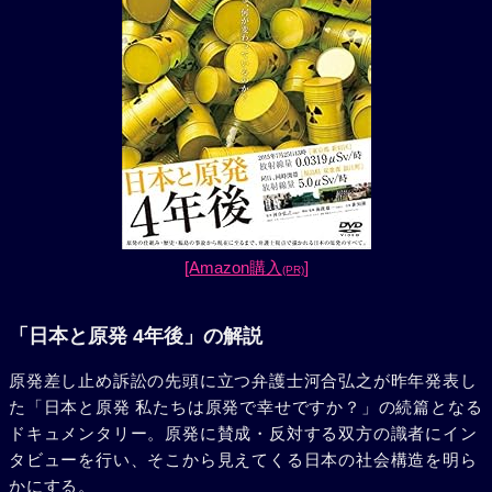
[Amazon購入
]
(PR)
「日本と原発 4年後」の解説
原発差し止め訴訟の先頭に立つ弁護士河合弘之が昨年発表し
た「日本と原発 私たちは原発で幸せですか？」の続篇となる
ドキュメンタリー。原発に賛成・反対する双方の識者にイン
タビューを行い、そこから見えてくる日本の社会構造を明ら
かにする。