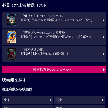
必見！地上波放送リスト
『借りぐらしのアリエッティ』
8/7(金) 日本テレビ/金曜ロードショーにて(21:00〜)
『怪盗グルーのミニオン超変身』
8/10(月) フジテレビ/最新作公開記念にて(19:00〜)
『銀河鉄道の夜』
8/11(火) NHK/Eテレにて(09:00～)
映画TV放送スケジュールへ
映画館を探す
都道府県から映画館
東京
関東