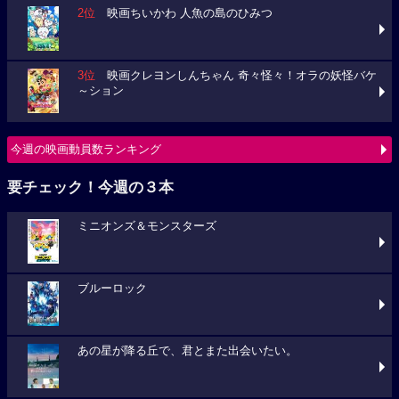
2位
映画ちいかわ 人魚の島のひみつ
3位
映画クレヨンしんちゃん 奇々怪々！オラの妖怪バケ
～ション
今週の映画動員数ランキング
要チェック！今週の３本
ミニオンズ＆モンスターズ
ブルーロック
あの星が降る丘で、君とまた出会いたい。