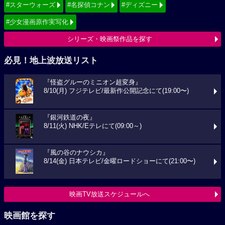
#スターウォーズ
#名探偵コナン
#ディズニー
#少女漫画原作実写化
シリーズ・映画祭作品を探す
必見！地上波放送リスト
『怪盗グルーのミニオン超変身』
8/10(月) フジテレビ/最新作公開記念にて(19:00〜)
『銀河鉄道の夜』
8/11(火) NHK/Eテレにて(09:00～)
『風の谷のナウシカ』
8/14(金) 日本テレビ/金曜ロードショーにて(21:00〜)
映画TV放送スケジュールへ
映画館を探す