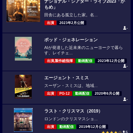
ナショナル・シアター・ライブ2023「か
もめ」
田舎にある孤立した家。名...
出演
2023年2月公開
-
ポッド・ジェネレーション
AIが発達した近未来のニューヨークで暮ら
す、レイチェ...
出演,製作総指揮
動画配信
2023年12月公開
-
エージェント・スミス
スーザン・スミスは、地域...
出演
PG-12
動画配信
2020年6月公開
-
ラスト・クリスマス（2019）
ロンドンのクリスマスショ...
出演
動画配信
2019年12月公開
★★★★☆
5