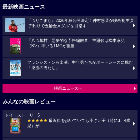
最新映画ニュース
『つりこまち』2026年秋公開決定！仲村悠菜が映画初主演
で“釣りで五輪金メダル”を目指す
「八つ墓村」悪夢的な予告編解禁、主題歌は松本孝弘
（B’z）率いるTMGが担当
フランシス・ンら出演。中年男たちがボートレースに挑む
「逆流の男たち」
映画ニュースへ
みんなの映画レビュー
トイ・ストーリー5
★★★★★
最近街を歩いていても小さい子（特に3、4歳
児）がi...