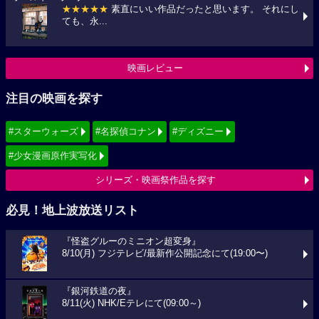
★★★★★
素直にいい作品だったと思います。 それにし
ても、永...
映画レビュー
注目の映画を探す
#スターウォーズ
#名探偵コナン
#ディズニー
#少女漫画原作実写化
シリーズ・映画祭作品を探す
必見！地上波放送リスト
『怪盗グルーのミニオン超変身』
8/10(月) フジテレビ/最新作公開記念にて(19:00〜)
『銀河鉄道の夜』
8/11(火) NHK/Eテレにて(09:00～)