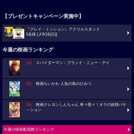
【プレゼントキャンペーン実施中】
『グレイ・ミッション』アクリルスタンド
5名様 [〆8/16(日)]
今週の映画ランキング
1位
スパイダーマン：ブランド・ニュー・デイ
2位
映画ちいかわ 人魚の島のひみつ
3位
映画クレヨンしんちゃん 奇々怪々！オラの妖怪バケ
～ション
今週の映画動員数ランキング