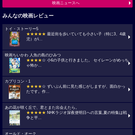
映画ニュースへ
みんなの映画レビュー
トイ・ストーリー5
★★★★★
最近街を歩いていても小さい子（特に3、4歳
児）がi...
映画ちいかわ 人魚の島のひみつ
★★★★
☆ 小6の子供と行きました。 セイレーンがめっち
ゃ怖か...
カプリコン・1
★★★★
☆ ずいぶん前に見た感じがしますが、面白かっ
たです。作...
あの花が咲く丘で、君とまた出会えたら。
★★★★★
NHKラジオ深夜便明日への言葉,夏の特集は戦
争と平...
オールド・オーク