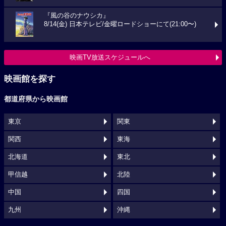
『風の谷のナウシカ』
8/14(金) 日本テレビ/金曜ロードショーにて(21:00〜)
映画TV放送スケジュールへ
映画館を探す
都道府県から映画館
東京
関東
関西
東海
北海道
東北
甲信越
北陸
中国
四国
九州
沖縄