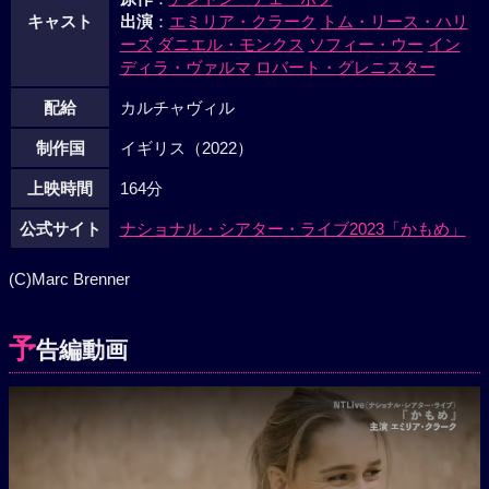
キャスト
出演
：
エミリア・クラーク
トム・リース・ハリ
ーズ
ダニエル・モンクス
ソフィー・ウー
イン
ディラ・ヴァルマ
ロバート・グレニスター
配給
カルチャヴィル
制作国
イギリス（2022）
上映時間
164分
公式サイト
ナショナル・シアター・ライブ2023「かもめ」
(C)Marc Brenner
予
告編動画