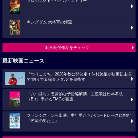
プロジェクト・ヘイル・メアリー
キングダム 大将軍の帰還
動画配信作品をチェック
最新映画ニュース
『つりこまち』2026年秋公開決定！仲村悠菜が映画初主演
で“釣りで五輪金メダル”を目指す
「八つ墓村」悪夢的な予告編解禁、主題歌は松本孝弘
（B’z）率いるTMGが担当
フランシス・ンら出演。中年男たちがボートレースに挑む
「逆流の男たち」