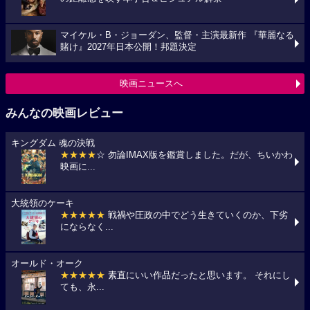
マイケル・B・ジョーダン、監督・主演最新作 『華麗なる
賭け』2027年日本公開！邦題決定
映画ニュースへ
みんなの映画レビュー
キングダム 魂の決戦
★★★★
☆ 勿論IMAX版を鑑賞しました。だが、ちいかわ
映画に...
大統領のケーキ
★★★★★
戦禍や圧政の中でどう生きていくのか、下劣
にならなく...
オールド・オーク
★★★★★
素直にいい作品だったと思います。 それにし
ても、永...