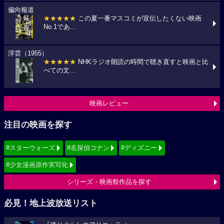
偏向報道
★★★★★
この夏一番マスコミが宣伝したくない映画
No.1であ...
浮雲（1955）
★★★★★
NHKラジオ朗読の時間で聴き直すと映画と比
べての文...
映画レビュー
注目の映画を探す
#スターウォーズ
#名探偵コナン
#ディズニー
#少女漫画原作実写化
シリーズ・映画祭作品を探す
必見！地上波放送リスト