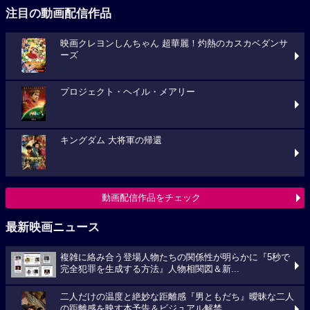
注目の動画配信作品
映画クレヨンしんちゃん 超華麗！灼熱のカスカベダンサ
ーズ
プロジェクト・ヘイル・メアリー
キングダム 大将軍の帰還
動画配信作品をチェック
最新映画ニュース
複雑に絡み合う登場人物たちの関係性が明らかに『5秒で
完全犯罪を生成する方法』人物相関図＆新...
二人だけの温度と絶妙な距離感『男ともだち』曖昧な二人
の距離感を映す本予告＆ビジュアル解禁