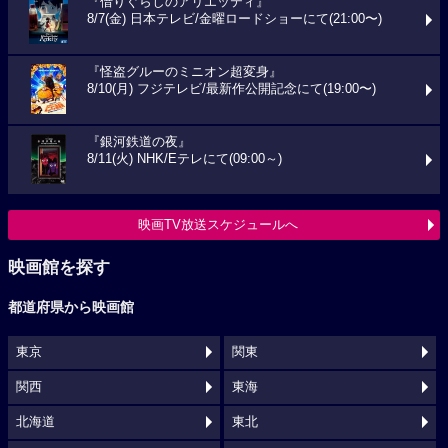
『借りぐらしのアリエッティ』
8/7(金) 日本テレビ/金曜ロードショーにて(21:00〜)
『怪盗グルーのミニオン超変身』
8/10(月) フジテレビ/最新作公開記念にて(19:00〜)
『銀河鉄道の夜』
8/11(火) NHK/Eテレにて(09:00～)
映画TV放送スケジュールへ
映画館を探す
都道府県から映画館
東京
関東
関西
東海
北海道
東北