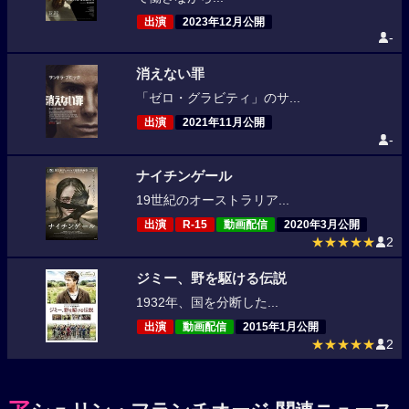
出演
2023年12月公開
-
消えない罪
「ゼロ・グラビティ」のサ...
出演
2021年11月公開
-
ナイチンゲール
19世紀のオーストラリア...
出演
R-15
動画配信
2020年3月公開
★★★★★
2
ジミー、野を駆ける伝説
1932年、国を分断した...
出演
動画配信
2015年1月公開
★★★★★
2