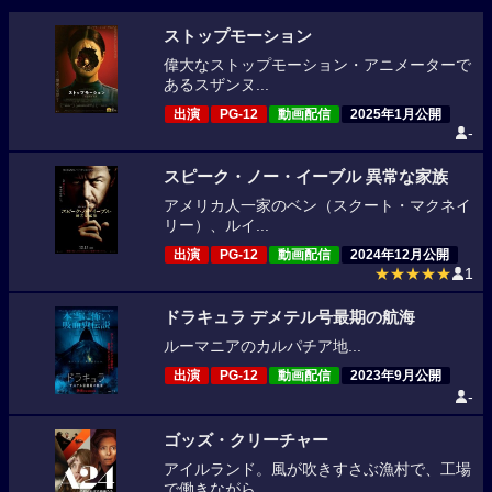
ストップモーション
偉大なストップモーション・アニメーターで
あるスザンヌ...
出演
PG-12
動画配信
2025年1月公開
-
スピーク・ノー・イーブル 異常な家族
アメリカ人一家のベン（スクート・マクネイ
リー）、ルイ...
出演
PG-12
動画配信
2024年12月公開
★★★★★
1
ドラキュラ デメテル号最期の航海
ルーマニアのカルパチア地...
出演
PG-12
動画配信
2023年9月公開
-
ゴッズ・クリーチャー
アイルランド。風が吹きすさぶ漁村で、工場
で働きながら...