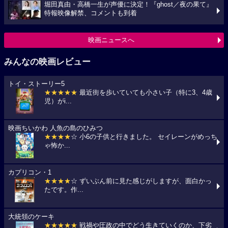
堀田真由・高橋一生が声優に決定！『ghost／夜の果て』
特報映像解禁、コメントも到着
映画ニュースへ
みんなの映画レビュー
トイ・ストーリー5
★★★★★
最近街を歩いていても小さい子（特に3、4歳
児）がi...
映画ちいかわ 人魚の島のひみつ
★★★★
☆ 小6の子供と行きました。 セイレーンがめっち
ゃ怖か...
カプリコン・1
★★★★
☆ ずいぶん前に見た感じがしますが、面白かっ
たです。作...
大統領のケーキ
★★★★★
戦禍や圧政の中でどう生きていくのか、下劣