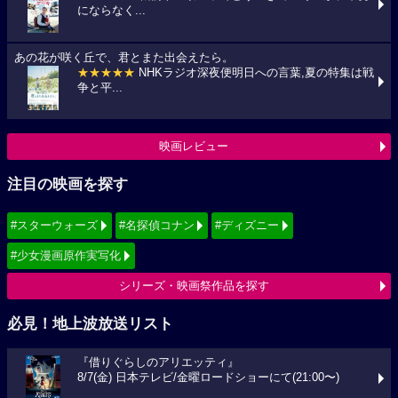
にならなく...
あの花が咲く丘で、君とまた出会えたら。
★★★★★
NHKラジオ深夜便明日への言葉,夏の特集は戦
争と平...
映画レビュー
注目の映画を探す
#スターウォーズ
#名探偵コナン
#ディズニー
#少女漫画原作実写化
シリーズ・映画祭作品を探す
必見！地上波放送リスト
『借りぐらしのアリエッティ』
8/7(金) 日本テレビ/金曜ロードショーにて(21:00〜)