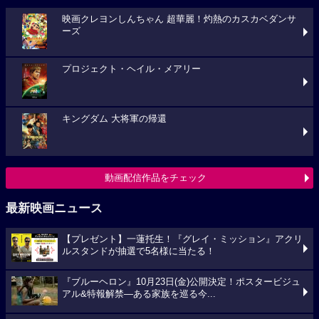
映画クレヨンしんちゃん 超華麗！灼熱のカスカベダンサ
ーズ
プロジェクト・ヘイル・メアリー
キングダム 大将軍の帰還
動画配信作品をチェック
最新映画ニュース
【プレゼント】一蓮托生！『グレイ・ミッション』アクリ
ルスタンドが抽選で5名様に当たる！
『ブルーヘロン』10月23日(金)公開決定！ポスタービジュ
アル&特報解禁―ある家族を巡る今...