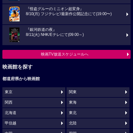
『怪盗グルーのミニオン超変身』
8/10(月) フジテレビ/最新作公開記念にて(19:00〜)
『銀河鉄道の夜』
8/11(火) NHK/Eテレにて(09:00～)
映画TV放送スケジュールへ
映画館を探す
都道府県から映画館
東京
関東
関西
東海
北海道
東北
甲信越
北陸