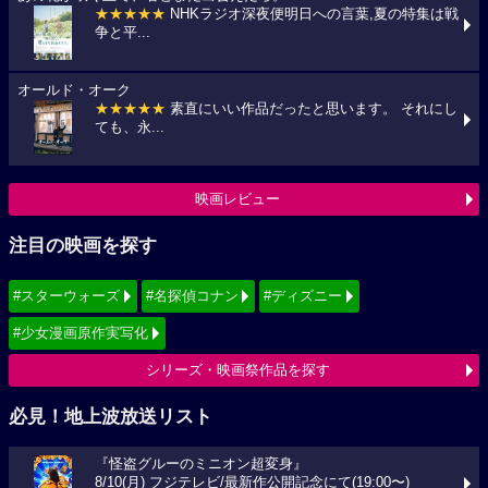
★★★★★
NHKラジオ深夜便明日への言葉,夏の特集は戦
争と平...
オールド・オーク
★★★★★
素直にいい作品だったと思います。 それにし
ても、永...
映画レビュー
注目の映画を探す
#スターウォーズ
#名探偵コナン
#ディズニー
#少女漫画原作実写化
シリーズ・映画祭作品を探す
必見！地上波放送リスト
『怪盗グルーのミニオン超変身』
8/10(月) フジテレビ/最新作公開記念にて(19:00〜)