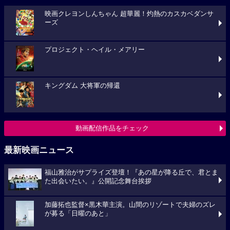
映画クレヨンしんちゃん 超華麗！灼熱のカスカベダンサ
ーズ
プロジェクト・ヘイル・メアリー
キングダム 大将軍の帰還
動画配信作品をチェック
最新映画ニュース
福山雅治がサプライズ登壇！『あの星が降る丘で、君とま
た出会いたい。』公開記念舞台挨拶
加藤拓也監督×黒木華主演。山間のリゾートで夫婦のズレ
が募る「日曜のあと」