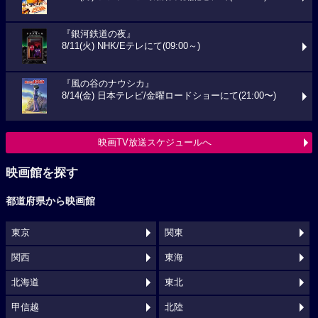
『銀河鉄道の夜』
8/11(火) NHK/Eテレにて(09:00～)
『風の谷のナウシカ』
8/14(金) 日本テレビ/金曜ロードショーにて(21:00〜)
映画TV放送スケジュールへ
映画館を探す
都道府県から映画館
東京
関東
関西
東海
北海道
東北
甲信越
北陸