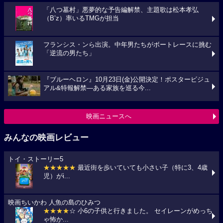
「八つ墓村」悪夢的な予告編解禁、主題歌は松本孝弘
（B’z）率いるTMGが担当
フランシス・ンら出演。中年男たちがボートレースに挑む
「逆流の男たち」
『ブルーヘロン』10月23日(金)公開決定！ポスタービジュ
アル&特報解禁―ある家族を巡る今...
映画ニュースへ
みんなの映画レビュー
トイ・ストーリー5
★★★★★
最近街を歩いていても小さい子（特に3、4歳
児）がi...
映画ちいかわ 人魚の島のひみつ
★★★★
☆ 小6の子供と行きました。 セイレーンがめっち
ゃ怖か...