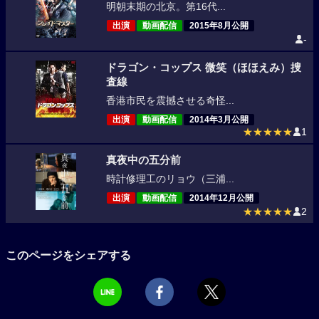
明朝末期の北京。第16代...
出演
動画配信
2015年8月公開
-
ドラゴン・コップス 微笑（ほほえみ）捜
査線
香港市民を震撼させる奇怪...
出演
動画配信
2014年3月公開
★★★★★
1
真夜中の五分前
時計修理工のリョウ（三浦...
出演
動画配信
2014年12月公開
★★★★★
2
このページをシェアする