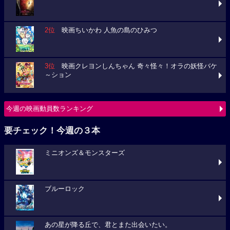
2位
映画ちいかわ 人魚の島のひみつ
3位
映画クレヨンしんちゃん 奇々怪々！オラの妖怪バケ
～ション
今週の映画動員数ランキング
要チェック！今週の３本
ミニオンズ＆モンスターズ
ブルーロック
あの星が降る丘で、君とまた出会いたい。