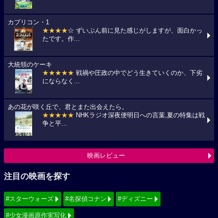
カプリコン・1
★★★★
☆ ずいぶん前に見た感じがしますが、面白かっ
たです。作...
大統領のケーキ
★★★★★
戦禍や圧政の中でどう生きていくのか、下劣
にならなく...
あの花が咲く丘で、君とまた出会えたら。
★★★★★
NHKラジオ深夜便明日への言葉,夏の特集は戦
争と平...
映画レビュー
注目の映画を探す
#スターウォーズ
#名探偵コナン
#ディズニー
#少女漫画原作実写化