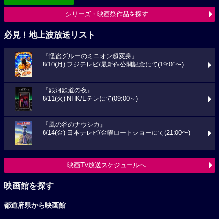
シリーズ・映画祭作品を探す
必見！地上波放送リスト
『怪盗グルーのミニオン超変身』
8/10(月) フジテレビ/最新作公開記念にて(19:00〜)
『銀河鉄道の夜』
8/11(火) NHK/Eテレにて(09:00～)
『風の谷のナウシカ』
8/14(金) 日本テレビ/金曜ロードショーにて(21:00〜)
映画TV放送スケジュールへ
映画館を探す
都道府県から映画館