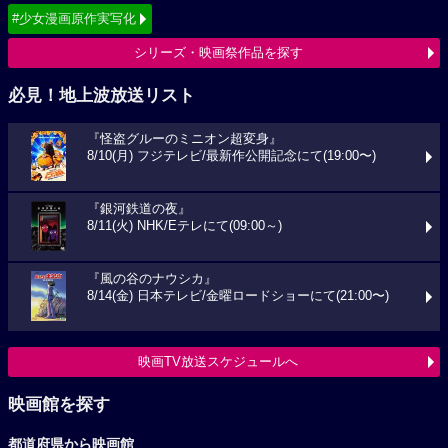
#少女漫画原作実写化
シリーズ・映画祭作品を探す
必見！地上波放送リスト
『怪盗グルーのミニオン超変身』
8/10(月) フジテレビ/最新作公開記念にて(19:00〜)
『銀河鉄道の夜』
8/11(火) NHK/Eテレにて(09:00～)
『風の谷のナウシカ』
8/14(金) 日本テレビ/金曜ロードショーにて(21:00〜)
映画TV放送スケジュールへ
映画館を探す
都道府県から映画館