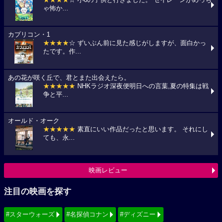
★★★★
☆ 小6の子供と行きました。 セイレーンがめっち
ゃ怖か...
カプリコン・1
★★★★
☆ ずいぶん前に見た感じがしますが、面白かっ
たです。作...
あの花が咲く丘で、君とまた出会えたら。
★★★★★
NHKラジオ深夜便明日への言葉,夏の特集は戦
争と平...
オールド・オーク
★★★★★
素直にいい作品だったと思います。 それにし
ても、永...
映画レビュー
注目の映画を探す
#スターウォーズ
#名探偵コナン
#ディズニー