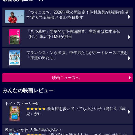
『つりこまち』2026年秋公開決定！仲村悠菜が映画初主演
で“釣りで五輪金メダル”を目指す
「八つ墓村」悪夢的な予告編解禁、主題歌は松本孝弘
（B’z）率いるTMGが担当
フランシス・ンら出演。中年男たちがボートレースに挑む
「逆流の男たち」
映画ニュースへ
みんなの映画レビュー
トイ・ストーリー5
★★★★★
最近街を歩いていても小さい子（特に3、4歳
児）がi...
映画ちいかわ 人魚の島のひみつ