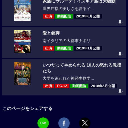
家族にサルーテ！イスキア島は大騒動
世界屈指の美しさを誇るイ...
出演
動画配信
2019年6月公開
-
愛と銃弾
南イタリアの大都市ナポリ...
出演
動画配信
2019年1月公開
-
いつだってやめられる 10人の怒れる教授
たち
大学を追われた神経生物学...
出演
PG-12
動画配信
2018年5月公開
-
このページをシェアする