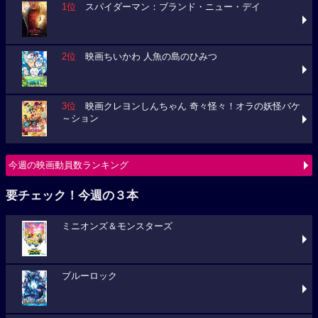
1位
スパイダーマン：ブランド・ニュー・デイ
2位
映画ちいかわ 人魚の島のひみつ
3位
映画クレヨンしんちゃん 奇々怪々！オラの妖怪バケ
～ション
今週の映画動員数ランキング
要チェック！今週の３本
ミニオンズ＆モンスターズ
ブルーロック