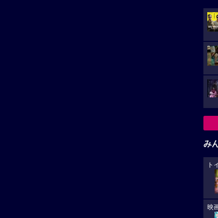
み
ト
映