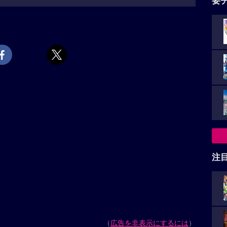
要
注
（
広告を非表示にするには
）