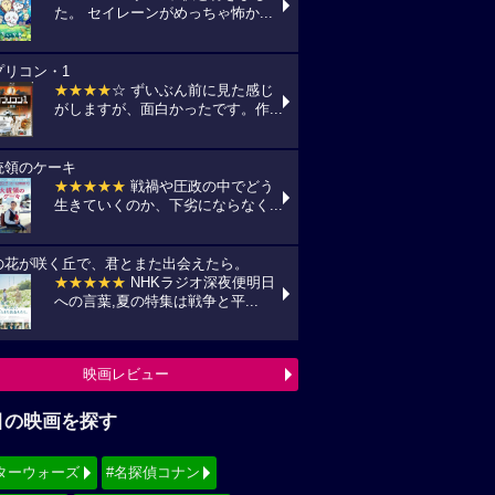
た。 セイレーンがめっちゃ怖か...
プリコン・1
★★★★
☆ ずいぶん前に見た感じ
がしますが、面白かったです。作...
統領のケーキ
★★★★★
戦禍や圧政の中でどう
生きていくのか、下劣にならなく...
の花が咲く丘で、君とまた出会えたら。
★★★★★
NHKラジオ深夜便明日
への言葉,夏の特集は戦争と平...
映画レビュー
目の映画を探す
ターウォーズ
#名探偵コナン