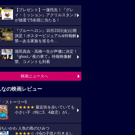
【プレゼント】一蓮托生！『グレ
イ・ミッション』アクリルスタンド
が抽選で5名様に当たる！
『ブルーヘロン』10月23日(金)公開
決定！ポスタービジュアル&特報解
禁―ある家族を巡る今...
堀田真由・高橋一生が声優に決定！
『ghost／夜の果て』特報映像解
禁、コメントも到着
映画ニュースへ
んなの映画レビュー
イ・ストーリー5
★★★★★
最近街を歩いていても
小さい子（特に3、4歳児）がi...
画ちいかわ 人魚の島のひみつ
★★★★
☆ 小6の子供と行きまし