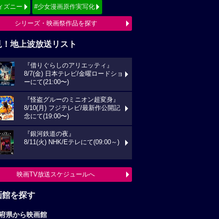
ィズニー
#少女漫画原作実写化
シリーズ・映画祭作品を探す
見！地上波放送リスト
『借りぐらしのアリエッティ』
8/7(金) 日本テレビ/金曜ロードショ
ーにて(21:00〜)
『怪盗グルーのミニオン超変身』
8/10(月) フジテレビ/最新作公開記
念にて(19:00〜)
『銀河鉄道の夜』
8/11(火) NHK/Eテレにて(09:00～)
映画TV放送スケジュールへ
画館を探す
府県から映画館