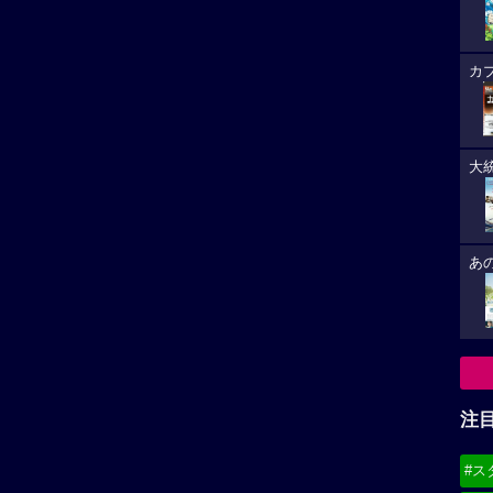
カ
大
あ
注
#ス