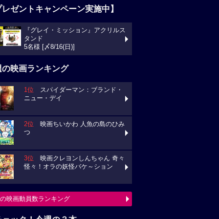
プレゼントキャンペーン実施中】
『グレイ・ミッション』アクリルス
タンド
5名様 [〆8/16(日)]
週の映画ランキング
1位
スパイダーマン：ブランド・
ニュー・デイ
2位
映画ちいかわ 人魚の島のひみ
つ
3位
映画クレヨンしんちゃん 奇々
怪々！オラの妖怪バケ～ション
の映画動員数ランキング