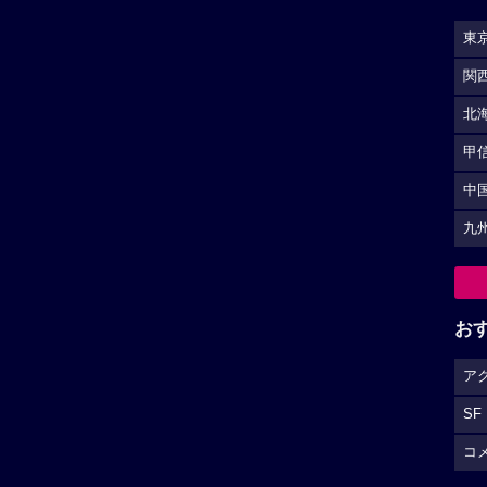
東
関
北
甲
中
九
お
ア
SF
コ