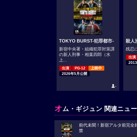
TOKYO BURST-犯罪都市-
殺人
新宿中央署・組織犯罪対策課
残忍に
の新人刑事・相葉四郎（水
出演
上...
201
出演
PG-12
上映中
2026年5月公開
-
オ
ム・ギジュン 関連ニュー
前代未聞！新宿アルタ前完全封鎖
禁