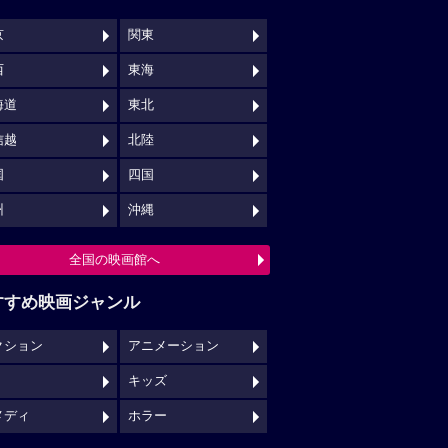
京
関東
西
東海
海道
東北
信越
北陸
国
四国
州
沖縄
全国の映画館へ
すすめ映画ジャンル
クション
アニメーション
キッズ
メディ
ホラー