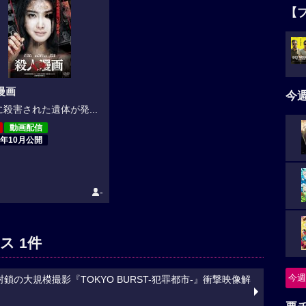
【
漫画
今
殺害された遺体が発...
動画配信
3年10月公開
-
ス 1件
今週
の大規模撮影『TOKYO BURST-犯罪都市-』衝撃映像解