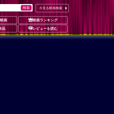
今見る映画検索
の映画
映画ランキング
作品
レビューを読む