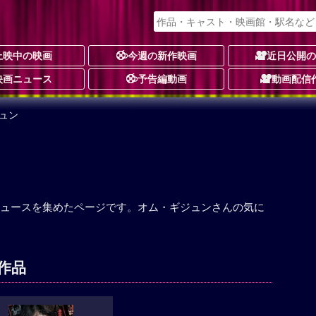
上映中の映画
今週の新作映画
近日公開
映画ニュース
予告編動画
動画配信
ュン
ュースを集めたページです。オム・ギジュンさんの気に
作品