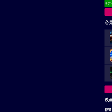
#デ
必
映
都道