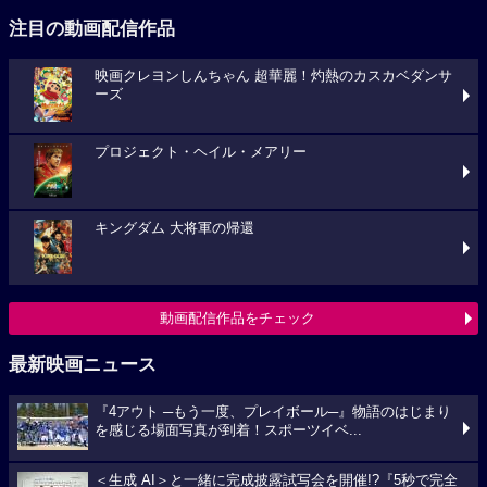
注目の動画配信作品
映画クレヨンしんちゃん 超華麗！灼熱のカスカベダンサ
ーズ
プロジェクト・ヘイル・メアリー
キングダム 大将軍の帰還
動画配信作品をチェック
最新映画ニュース
『4アウト ─もう一度、プレイボール─』物語のはじまり
を感じる場面写真が到着！スポーツイベ...
＜生成 AI＞と一緒に完成披露試写会を開催!?『5秒で完全