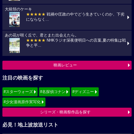
大統領のケーキ
★★★★★
戦禍や圧政の中でどう生きていくのか、下劣
にならなく...
あの花が咲く丘で、君とまた出会えたら。
★★★★★
NHKラジオ深夜便明日への言葉,夏の特集は戦
争と平...
映画レビュー
注目の映画を探す
#スターウォーズ
#名探偵コナン
#ディズニー
#少女漫画原作実写化
シリーズ・映画祭作品を探す
必見！地上波放送リスト