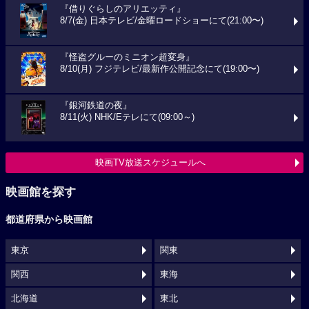
『借りぐらしのアリエッティ』
8/7(金) 日本テレビ/金曜ロードショーにて(21:00〜)
『怪盗グルーのミニオン超変身』
8/10(月) フジテレビ/最新作公開記念にて(19:00〜)
『銀河鉄道の夜』
8/11(火) NHK/Eテレにて(09:00～)
映画TV放送スケジュールへ
映画館を探す
都道府県から映画館
東京
関東
関西
東海
北海道
東北