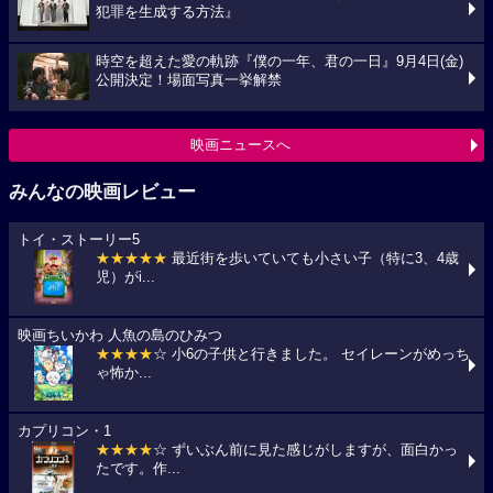
犯罪を生成する方法』
時空を超えた愛の軌跡『僕の一年、君の一日』9月4日(金)
公開決定！場面写真一挙解禁
映画ニュースへ
みんなの映画レビュー
トイ・ストーリー5
★★★★★
最近街を歩いていても小さい子（特に3、4歳
児）がi...
映画ちいかわ 人魚の島のひみつ
★★★★
☆ 小6の子供と行きました。 セイレーンがめっち
ゃ怖か...
カプリコン・1
★★★★
☆ ずいぶん前に見た感じがしますが、面白かっ
たです。作...