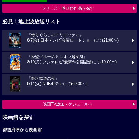
シリーズ・映画祭作品を探す
必見！地上波放送リスト
『借りぐらしのアリエッティ』
8/7(金) 日本テレビ/金曜ロードショーにて(21:00〜)
『怪盗グルーのミニオン超変身』
8/10(月) フジテレビ/最新作公開記念にて(19:00〜)
『銀河鉄道の夜』
8/11(火) NHK/Eテレにて(09:00～)
映画TV放送スケジュールへ
映画館を探す
都道府県から映画館