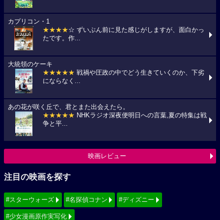
カプリコン・1
★★★★
☆ ずいぶん前に見た感じがしますが、面白かっ
たです。作...
大統領のケーキ
★★★★★
戦禍や圧政の中でどう生きていくのか、下劣
にならなく...
あの花が咲く丘で、君とまた出会えたら。
★★★★★
NHKラジオ深夜便明日への言葉,夏の特集は戦
争と平...
映画レビュー
注目の映画を探す
#スターウォーズ
#名探偵コナン
#ディズニー
#少女漫画原作実写化