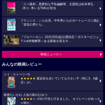
「八つ墓村」悪夢的な予告編解禁、主題歌は松本孝弘
（B’z）率いるTMGが担当
フランシス・ンら出演。中年男たちがボートレースに挑む
「逆流の男たち」
『ブルーヘロン』10月23日(金)公開決定！ポスタービジュ
アル&特報解禁―ある家族を巡る今...
映画ニュースへ
みんなの映画レビュー
トイ・ストーリー5
★★★★★
最近街を歩いていても小さい子（特に3、4歳
児）がi...
映画ちいかわ 人魚の島のひみつ
★★★★
☆ 小6の子供と行きました。 セイレーンがめっち
ゃ怖か...