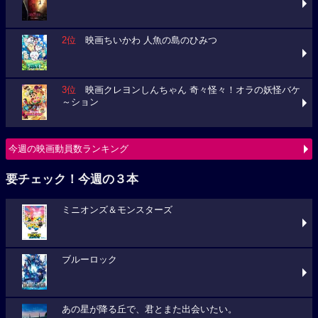
2位
映画ちいかわ 人魚の島のひみつ
3位
映画クレヨンしんちゃん 奇々怪々！オラの妖怪バケ
～ション
今週の映画動員数ランキング
要チェック！今週の３本
ミニオンズ＆モンスターズ
ブルーロック
あの星が降る丘で、君とまた出会いたい。